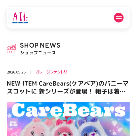
公式SNSフォローはこちら
SHOP
NEWS
PICK UP NEWS
SHOP NEWS
ショップニュース
ピックアップニュース
ショップニュース
2026.05.26
ガレージファクトリー
FLOOR GUIDE
OPENING HOURS
NEW ITEM CareBears(ケアベア)のバニーマ
フロアガイド
営業時間
スコットに 新シリーズが登場！ 帽子は着脱
可能！二刀流です！ #アメリカン雑貨 #アテ
ィ郡山 #福島県 #郡山駅前 #郡山市
ACCESS
RECRUIT
アクセス・駐車場
スタッフ募集