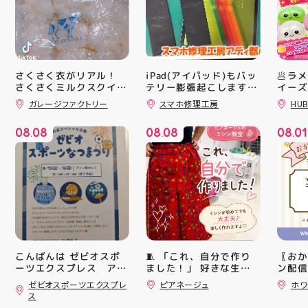
さくさく衣がリアル！
iPad(アイパッド)もバッ
🥟ラ
さくさくミルクスクイー
テリー膨張起こします🔋
イーズ
💥スマホ修理工房アティ
沸騰中
ズ入荷！ クセになる感
ガレージファクトリー
スマホ修理工房
HUB
郡山店ならデータそのま
んスク
触ですよ 他にもスクイ
ーズ大量入荷予定です
ま修理できます😊
キラキ
08
08
08
08
08
01
お楽しみにーっ️‍️‍️‍ 郡山駅
が と
.
.
.
前 アティ郡山4F “ガレ
にゅっ
ージファクトリー”へ遊
みつき
びに来てね️‍️‍️‍ #福島 #郡山
い…！
#郡山駅前 #雑貨屋 #ス
に入っ
クイーズ
子が出
らのお
中華ま
中華ま
レンド
シル活
こんばんは ゼビオスポ
🧵 「これ、自分で作り
〖おか
HUBS
ーツエクスプレス アテ
ました！」 好きな生地
ン配信
ィ郡山です ・ 本日は
を選んで、ミシンで少し
ッパー
ゼビオスポーツエクスプレ
ピアネージュ
ホワ
「ゼビオスポーツなつま
ずつ形にしていく時間
￥11,17
ス
つり」開催のお知らせで
完成した時の嬉しさは格
￥5️⃣,