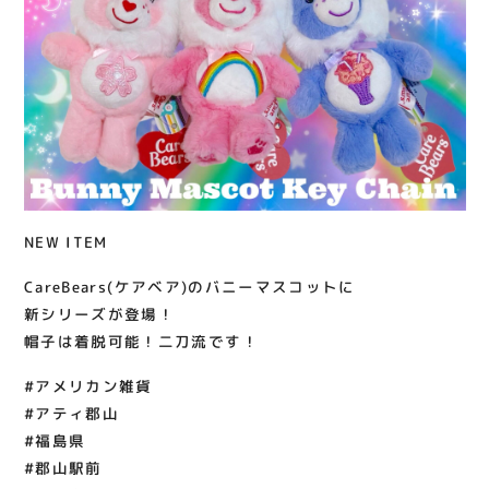
関連情報
お知らせ
お問い合わせ
プライバシーポリシー
サイトポリシー
運営会社
NEW ITEM
出店をご検討の方へ
CareBears(ケアベア)のバニーマスコットに
テナント出店募集
新シリーズが登場！
帽子は着脱可能！二刀流です！
催事出店募集
アティビジョンについて
#アメリカン雑貨
#アティ郡山
#福島県
#郡山駅前