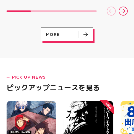
す(⁠✷⁠‿⁠✷⁠) ☆8/15(土)・
別です ピアネージュの
ーポン
16(日)の２日間 ★アテ
ミシン教室では、 「ミ
ース終
ィ館内にて ☆11:00〜
シンを使ってみたいけ
験後の
17:00(予定)でイベント
ど、ちょっと不安…」
です🦷
LATEST!
を行います！ ・ アティ
「作りたいものがあるけ
りのク
入り口横にて冷たいゼリ
ど、作り方が分からな
ので、
ピックアップニュース
ーや瓶ジュース、熱中症
い」 そんな初心者さん
⁡ ご
MORE
対策グッズの販売🧊 ま
も大歓迎です お洋服・
してお
た、5F店舗の当日のレシ
バッグ・小物など、 あ
ニンク
ート(税込2000円以上お
なたの「作ってみた
キャン
買い上げ)１枚＋スポー
い！」を一緒に形にしま
#whi
ツポイントアプリ(本登
しょう🧵 今回は素敵な
#歯の
録)画面ご提示していた
パンツが完成 お孫ちゃ
だくと１回くじ引きに参
んの甚平も、とっても可
加することができます️
愛く仕上がりました
PICK UP NEWS
スポーツに関連したグッ
「私にもできるかな？」
ズなどが当たりますので
という方もお気軽に 作
ピックアップニュースを見る
ぜひご参加ください️ ・
りたいものについてもご
熱い夏を盛り上げていき
相談ください♪ ピアネー
ます️ スポーツナビゲー
ジュ 気になる方はDMま
NEW
ター一同当お待ちしてお
たは店頭でお気軽にお問
ります✧⁠◝⁠(⁠⁰⁠▿⁠⁰⁠)⁠◜⁠✧ #ゼビ
い合わせください 写真
オ #アティ郡山
を横にスワイプして、完
EVENT
EVENT
EVENT
EVENT
CAMPAIGN
CAMPAIGN
成までの様子も見てね #
呪術廻戦PLAZA
サイバーコネクトツー展
店頭キッチンカースペース 出店カ
お祭りBBQビアガーデン 屋上で好
ヨドバシカメラ 平日限定1時間駐
プレミアム駐車サービス [4～8F
ピアネージュ #ミシン教
レンダー
評営業中！
車サービス
専門店対象]
室 #ソーイング教室 #ミ
08.01（土）～08.23（日）
08.29（土）～08.30（日）