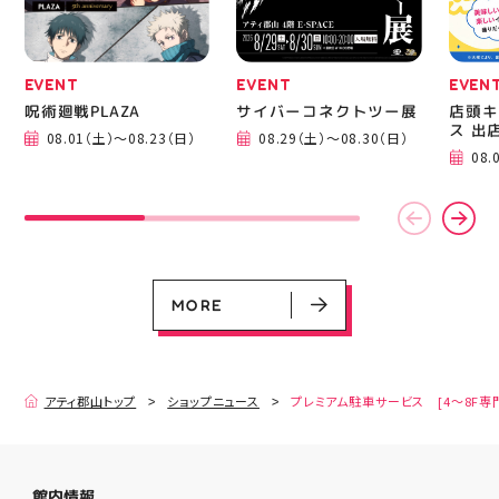
シン初心者 #ハンドメイ
08.01（土）～08.31（月）
05.21（木）～09.27（日）
ド 手作り 洋裁 ソーイン
グ 郡山市 郡山 福島県
手作りのある暮らし
EVENT
EVENT
EVEN
MORE
呪術廻戦PLAZA
サイバーコネクトツー展
店頭キ
ス 出
08.01（土）～08.23（日）
08.29（土）～08.30（日）
08.
MORE
アティ郡山トップ
ショップニュース
プレミアム駐車サービス [4～8F専
館内情報