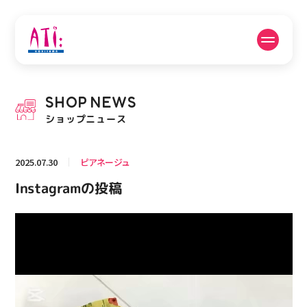
公式SNSフォローはこちら
SHOP
NEWS
PICK UP NEWS
SHOP NEWS
ショップニュース
ピックアップニュース
ショップニュース
2025.07.30
ピアネージュ
FLOOR GUIDE
OPENING HOURS
Instagramの投稿
フロアガイド
営業時間
動
画
プ
ACCESS
RECRUIT
レ
アクセス・駐車場
スタッフ募集
ー
ヤ
ー