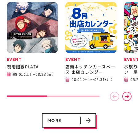
EVENT
EVENT
EVENT
CAMPAIGN
CAMPAIGN
呪術廻戦PLAZA
店頭キッチンカースペース 出店カ
お祭りBBQビアガーデン 屋上で好
ヨドバシカメラ 平日限定1時間駐
プレミアム駐車サービス [4～8F
レンダー
評営業中！
車サービス
専門店対象]
08.01（土）～08.23（日）
08.01（土）～08.31（月）
05.21（木）～09.27（日）
MORE
EVENT
EVENT
EVEN
呪術廻戦PLAZA
店頭キッチンカースペー
お祭り
ス 出店カレンダー
ン 屋
08.01（土）～08.23（日）
08.01（土）～08.31（月）
05.
MORE