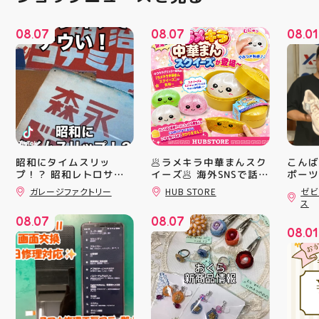
08
07
08
07
08
01
.
.
.
昭和にタイムスリッ
🥟ラメキラ中華まんスク
こんば
プ！？ 昭和レトロサイ
イーズ🥟 海外SNSで話題
ポーツ
沸騰中 ラメキラ中華ま
ティ郡
ンボード大量入荷しまし
ガレージファクトリー
HUB STORE
ゼビ
た！ 今回はお菓子系を
んスクイーズが新登場！
日のラ
ス
まとめてみました お部
キラキラグリッター素材
クスか
08
07
08
07
屋に飾ればバッチグー
が とにかくかわいい♪ む
ーズ 「
.
.
08
01
郡山駅前 アティ郡山4F
にゅっとクセになる や
6」の
.
“ガレージファクトリ
みつき触感がたまらな
徴とし
ー”へ遊びに来てね️‍️‍️‍ #福
い…！ せいろ型ケース
反発性
島 #郡山 #郡山駅前 #雑
に入っていて どの色の
TURB
貨屋 #昭和レトロ
子が出るかは 開けてか
搭載し
らのお楽しみ #ラメキラ
せまし
中華まん #スクイーズ #
☆ASI