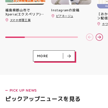
中華まんグッズ #海外ト
追加し
レンド #むにゅむにゅ
上させ
シル活 新商品入荷
トレン
福島県郡山市で
Instagramの投稿
HUBSTORE
ション
〖おか
Xperia(エクスペリア)の
ピアネージュ
ンと優
ン配信
画面交換も即日修理対応
スマホ修理工房
備えた
ッパー
😊💪
ホワ
ウーブ
￥11,17
載しま
￥5️⃣,
をカジ
ーポン
LATEST!
方や仕
ース終
かけで
ピックアップニュース
験後の
のクッ
です🦷
なって
りのク
ニング
ので、
MORE
になり
⁡ ご
る方は
してお
運んで
ニンク
ーツナ
キャン
店頭で
#whi
す(⁠◍⁠•
#歯の
#アテ
女図鑑
#ASIC
PICK UP NEWS
ピックアップニュースを見る