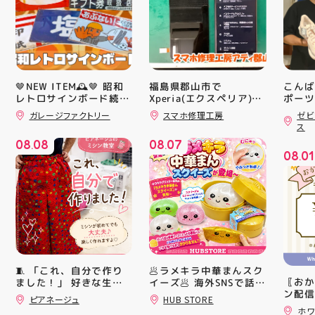
🤎NEW ITEM🕰️🤎 昭和
福島県郡山市で
こんば
レトロサインボード続々
Xperia(エクスペリア)の
ポーツ
画面交換も即日修理対応
ティ郡
入荷中！ シャレオツで
ガレージファクトリー
スマホ修理工房
ゼビ
😊💪
日のラ
ナウイ すべてA4サイズ
ス
なのでインテリアにも
クスか
08
08
08
07
取り入れやすいですよ！
ーズ 「
.
.
08
01
#昭和レトロ #アティ郡
6」の
.
山 #福島県 #郡山駅前 #
徴とし
郡山市
反発性
TURB
搭載し
せまし
☆ASI
追加し
上させ
トレン
🥟ラメキラ中華まんスク
🧵 「これ、自分で作り
ション
〖おか
イーズ🥟 海外SNSで話題
ました！」 好きな生地
ンと優
ン配信
沸騰中 ラメキラ中華ま
を選んで、ミシンで少し
ピアネージュ
HUB STORE
備えた
ッパー
んスクイーズが新登場！
ずつ形にしていく時間
ホワ
ウーブ