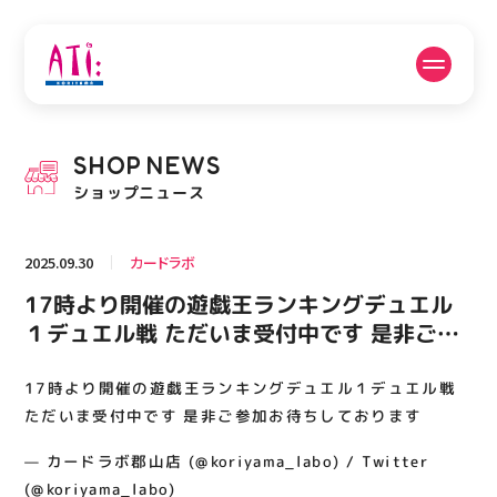
公式SNSフォローはこちら
SHOP
NEWS
PICK UP NEWS
SHOP NEWS
ショップニュース
ピックアップニュース
ショップニュース
2025.09.30
カードラボ
FLOOR GUIDE
OPENING HOURS
17時より開催の遊戯王ランキングデュエル
フロアガイド
営業時間
１デュエル戦 ただいま受付中です 是非ご参
加お待ちしております
17時より開催の遊戯王ランキングデュエル１デュエル戦
ACCESS
RECRUIT
アクセス・駐車場
スタッフ募集
ただいま受付中です 是非ご参加お待ちしております
— カードラボ郡山店 (@koriyama_labo) / Twitter
(@koriyama_labo)