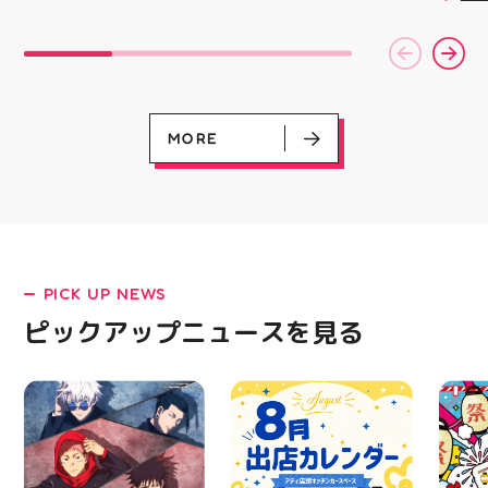
￥11,17
完成した時の嬉しさは格
キラキラグリッター素材
載しま
￥5️⃣,
別です ピアネージュの
が とにかくかわいい♪ む
をカジ
ーポン
ミシン教室では、 「ミ
にゅっとクセになる や
方や仕
ース終
シンを使ってみたいけ
みつき触感がたまらな
かけで
験後の
ど、ちょっと不安…」
い…！ せいろ型ケース
のクッ
です🦷
「作りたいものがあるけ
に入っていて どの色の
なって
りのク
ど、作り方が分からな
子が出るかは 開けてか
ニング
ので、
い」 そんな初心者さん
らのお楽しみ #ラメキラ
MORE
になり
⁡ ご
も大歓迎です お洋服・
中華まん #スクイーズ #
る方は
してお
バッグ・小物など、 あ
中華まんグッズ #海外ト
運んで
ニンク
なたの「作ってみた
レンド #むにゅむにゅ
ーツナ
キャン
い！」を一緒に形にしま
シル活 新商品入荷
店頭で
#whi
しょう🧵 今回は素敵な
HUBSTORE
す(⁠◍⁠•
#歯の
パンツが完成 お孫ちゃ
#アテ
んの甚平も、とっても可
女図鑑
愛く仕上がりました
#ASIC
PICK UP NEWS
「私にもできるかな？」
という方もお気軽に 作
ピックアップニュースを見る
LATEST!
りたいものについてもご
相談ください♪ ピアネー
ピックアップニュース
ジュ 気になる方はDMま
たは店頭でお気軽にお問
い合わせください 写真
を横にスワイプして、完
成までの様子も見てね #
ピアネージュ #ミシン教
室 #ソーイング教室 #ミ