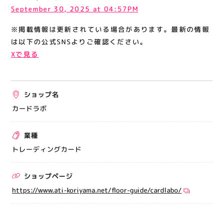
関連情報
September 30, 2025 at 04:57PM
お知らせ
※掲載情報は更新されている場合があります。最新の情報
は以下の公式SNSよりご確認ください。
お問い合わせ
Xで見る
プライバシーポリシー
サイトポリシー
運営会社
ショップ名
カードラボ
出店をご検討の方へ
業種
テナント出店募集
トレーディングカード
催事出店募集
アティビジョンについて
ショップページ
https://www.ati-koriyama.net/floor-guide/cardlabo/