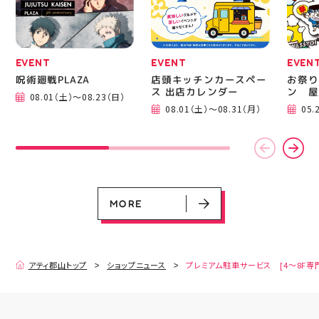
シン初心者 #ハンドメイ
ド 手作り 洋裁 ソーイン
グ 郡山市 郡山 福島県
手作りのある暮らし
EVENT
EVENT
EVEN
呪術廻戦PLAZA
店頭キッチンカースペー
お祭り
ス 出店カレンダー
ン 屋
08.01（土）～08.23（日）
08.01（土）～08.31（月）
05.
EVENT
EVENT
EVENT
CAMPAIGN
CAMPAIGN
呪術廻戦PLAZA
店頭キッチンカースペース 出店カ
お祭りBBQビアガーデン 屋上で好
ヨドバシカメラ 平日限定1時間駐
プレミアム駐車サービス [4～8F
レンダー
評営業中！
車サービス
専門店対象]
08.01（土）～08.23（日）
08.01（土）～08.31（月）
05.21（木）～09.27（日）
MORE
MORE
アティ郡山トップ
ショップニュース
プレミアム駐車サービス [4～8F専