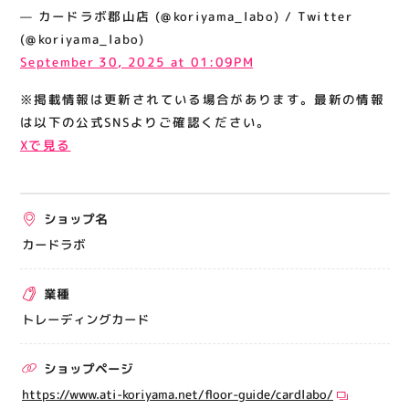
関連情報
— カードラボ郡山店 (@koriyama_labo) / Twitter
(@koriyama_labo)
お知らせ
September 30, 2025 at 01:09PM
お問い合わせ
※掲載情報は更新されている場合があります。最新の情報
プライバシーポリシー
は以下の公式SNSよりご確認ください。
サイトポリシー
Xで見る
運営会社
ショップ名
出店をご検討の方へ
カードラボ
テナント出店募集
催事出店募集
業種
アティビジョンについて
トレーディングカード
ショップページ
https://www.ati-koriyama.net/floor-guide/cardlabo/