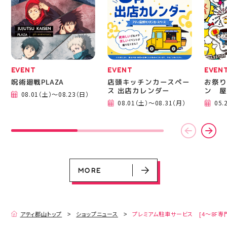
る方は是非、店頭に足を
郡山 
運んでください！ スポ
BBQ
ーツナビゲーター一同、
祭りB
店頭でお待ちしておりま
手ぶら
す(⁠◍⁠•⁠ᴗ⁠•⁠◍⁠)⁠ ・ #ゼビオ
み #
#アティ郡山 #福島美少
ィナー
女図鑑 #照山楓香
#夏の
#ASICS
EVENT
EVENT
EVEN
呪術廻戦PLAZA
店頭キッチンカースペー
お祭り
ス 出店カレンダー
ン 屋
08.01（土）～08.23（日）
EVENT
EVENT
EVENT
CAMPAIGN
CAMPAIGN
08.01（土）～08.31（月）
05.
呪術廻戦PLAZA
店頭キッチンカースペース 出店カ
お祭りBBQビアガーデン 屋上で好
ヨドバシカメラ 平日限定1時間駐
プレミアム駐車サービス [4～8F
レンダー
評営業中！
車サービス
専門店対象]
08.01（土）～08.23（日）
08.01（土）～08.31（月）
05.21（木）～09.27（日）
MORE
MORE
アティ郡山トップ
ショップニュース
プレミアム駐車サービス [4～8F専