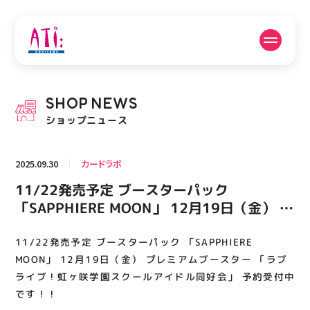
公式SNSフォローはこちら
SHOP
NEWS
PICK UP NEWS
SHOP NEWS
ショップニュース
ピックアップニュース
ショップニュース
2025.09.30
カードラボ
FLOOR GUIDE
OPENING HOURS
11/22発売予定 ブースターパック
フロアガイド
営業時間
「SAPPHIERE MOON」 12月19日（金） プ
レミアムブースター 「ラブライブ！虹ヶ咲
学園スクールアイドル同好会」 予約受付中
11/22発売予定 ブースターパック 「SAPPHIERE
ACCESS
RECRUIT
アクセス・駐車場
スタッフ募集
です！！
MOON」 12月19日（金） プレミアムブースター 「ラブ
ライブ！虹ヶ咲学園スクールアイドル同好会」 予約受付中
です！！