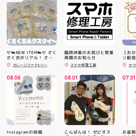
🩵🐄NEW ITEM🐄🩵 さく
臨時休業のお詫びと営業
〖おか
さく衣がリアル！ さく
再開のお知らせ
ン配信
ッパー
さくミルクスクイーズ入
ガレージファクトリー
スマホ修理工房
ホワ
￥11,17
荷！ クセになる感触で
すよ 他にもスクイーズ
￥5️⃣,
08
06
08
01
07
31
大量入荷予定です お楽
ーポン
.
.
.
しみにーっ️‍️‍️‍ #スクイーズ
ース終
#アティ郡山 #福島県 #
験後の
郡山駅前 #郡山市
です🦷
りのク
ので、
⁡ ご
してお
ニンク
キャン
#whi
こんばんは！ ゼビオス
お盆期
Instagramの投稿
#歯の