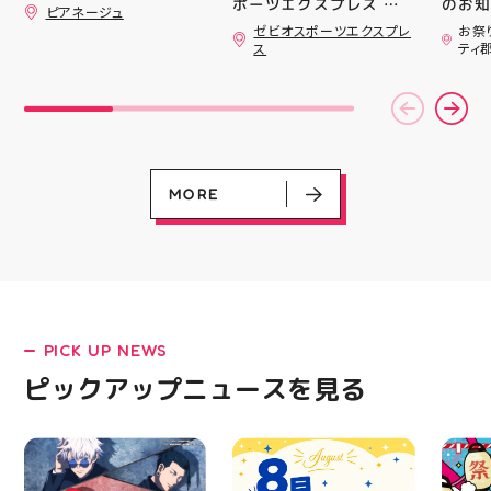
ポーツエクスプレス ア
のお知らせ 
ピアネージュ
ティ郡山です🦭 ・ ★本
用いた
ゼビオスポーツエクスプレ
お祭
日のラジオ★は アシッ
ざいま
ス
ティ
クスからランニングシュ
(水)〜
ーズ 「NOVA BLAST
営業時
6」の紹介でした ・ 特
いたします 
徴としては ☆軽量かつ
22:
反発性に優れた「FF
りBB
TURBO SQUARED」を新
お楽し
搭載し、推進力を向上さ
ご家族
せました！
人との
MORE
☆ASICSGRIPを前足部に
お出か
追加し、グリップ力を向
屋台グ
上させました！ ☆市場
に楽し
トレンドの反発性とクッ
ビアガ
ション性を表したデザイ
思い出
ンと優れた通気性を兼ね
皆さま
備えた「エンジニアード
フ一同
ウーブンアッパー」を搭
ており
PICK UP NEWS
載しました！ ・ 長距離
アガー
LATEST!
をカジュアルに走りたい
屋台村
ピックアップニュースを見る
ピックアップニュース
方や仕事履き、夏のお出
━━━
かけで長距離歩く方向け
━━━
のクッションシューズに
はプロ
なっています 人気ラン
から
ニングシューズの最新作
━━━
になります！ ・ 気にな
━━━