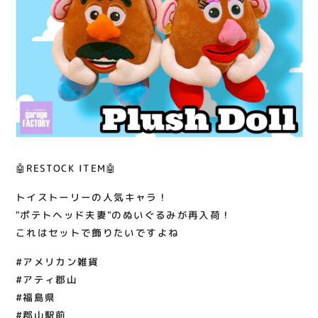
関連情報
お知らせ
お問い合わせ
プライバシーポリシー
サイトポリシー
運営会社
🤖RESTOCK ITEM🤖
出店をご検討の方へ
トイストーリーの人気キャラ！
テナント出店募集
"ポテトヘッド夫妻"のぬいぐるみが再入荷！
催事出店募集
これはセットで飾りたいですよね
アティビジョンについて
#アメリカン雑貨
#アティ郡山
#福島県
#郡山駅前