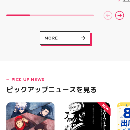
加する
￥11,17
揃い ぷくっとしたキュ
キャラクターや雑貨、
スポー
￥5️⃣,
ートなフォルムに 思わ
ファッションが好きな方
ズなど
ーポン
ず胸キュンしちゃうデザ
大歓迎️‍️‍️‍ Wワークされてる
ぜひご
ース終
インばかり 集めたくな
方も可能ですよ！ 求人
熱い夏
験後の
る可愛さで コレクショ
サイト「エンゲージ」で
LATEST!
ます️
です🦷
ンにもぴったり 数量限
もご応募可能です‍♀️ ️DM
ター一
りのク
ピックアップニュース
定での入荷となりますの
でのご応募は不可となり
ります✧⁠◝
ので、
で 気になっていた方、
ます️ 私達と一緒に楽し
MORE
オ #
⁡ ご
まだGETできてない方は
くお仕事しましょう️ お
してお
売り切れる前にぜひお早
電話、ご応募お待ちして
ニンク
めにチェックしてくださ
おります！ #スタッフ募
キャン
いね お気に入りの1個、
集 #アティ郡山 #福島県
#whi
見つかりますように #プ
#郡山駅前 #郡山市
#歯の
クキラ #たまごっち #サ
ンリオ #シール活 #シー
ル キャラグッズ プチプ
PICK UP NEWS
ラ雑貨 コレクション
HUBSTORE 数量限定 新
ピックアップニュースを見る
商品入荷
NEW
EVENT
EVENT
EVENT
EVENT
CAMPAIGN
CAMPAIGN
呪術廻戦PLAZA
サイバーコネクトツー展
店頭キッチンカースペース 出店カ
お祭りBBQビアガーデン 屋上で好
ヨドバシカメラ 平日限定1時間駐
プレミアム駐車サービス [4～8F
レンダー
評営業中！
車サービス
専門店対象]