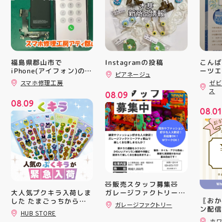
福島県郡山市で
Instagramの投稿
こんば
iPhone(アイフォン)の充
ーツエ
ピアネージュ
ィ郡山
電口修理はスマホ修理工
スマホ修理工房
ゼビ
「ゼビ
房アティ郡山店なら即日
ス
08
09
修理対応😊✨
つり」
.
08
09
す(⁠✷⁠
.
08
01
16(
.
ィ館内
17:
を行い
入り口
ーや瓶
対策グ
た、5
ート(
🧸販売スタッフ募集🧸
買い上
大人気プクキラ入荷しま
ガレージファクトリーア
ツポイ
〖おか
した たまごっちからサ
ティ郡山では 販売スタ
ガレージファクトリー
録)画
ン配信
ンリオまで 全13種類の
ッフを募集しております
HUB STORE
だくと
ッパー
豊富なラインナップが勢
販売業未経験でも大丈夫
ホワ