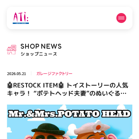
公式SNSフォローはこちら
SHOP
NEWS
PICK UP NEWS
SHOP NEWS
ショップニュース
ピックアップニュース
ショップニュース
2026.05.21
ガレージファクトリー
FLOOR GUIDE
OPENING HOURS
🤖RESTOCK ITEM🤖 トイストーリーの人気
フロアガイド
営業時間
キャラ！ “ポテトヘッド夫妻”のぬいぐるみ
が再入荷！ これはセットで飾りたいですよ
ね #アメリカン雑貨 #アティ郡山 #福島県 #
ACCESS
RECRUIT
アクセス・駐車場
スタッフ募集
郡山駅前 #郡山市