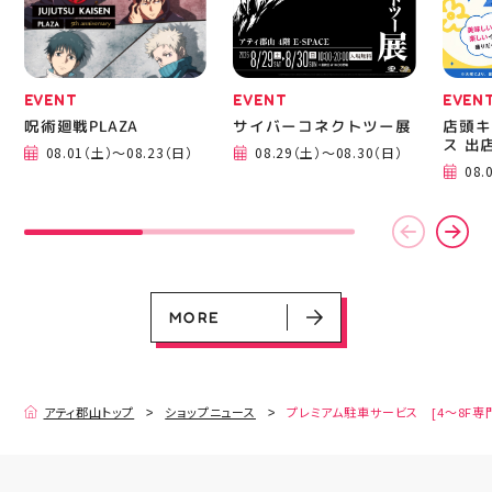
08.01（土）～08.23（日）
08.29（土）～08.30（日）
08.01（土）～08.31（月）
05.21（木）～09.27（日）
MORE
EVENT
EVENT
EVEN
呪術廻戦PLAZA
サイバーコネクトツー展
店頭キ
ス 出
08.01（土）～08.23（日）
08.29（土）～08.30（日）
08.
MORE
アティ郡山トップ
ショップニュース
プレミアム駐車サービス [4～8F専