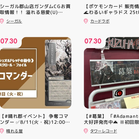
シーガル郡山店ガンダムCGお買
【ポケモンカード 販売
取情報！！ 溢れる慈愛(U)
🌊わるいギャラドス 25th
(GD01-118) ￥30 覚悟の表れ
ーリエのピッピex 🔮ミ
シーガル
カードラボ
(U)(GD01-100) ￥30 ﾌﾗｯﾄ(ﾐﾘ
vmax UR 入荷いたしま
ｼｬ仕様)(C)(GD04-077) ￥50
是非ご来店お待ちしてお
♪
07
30
07
30
.
.
【#晴れ郡イベント】 争奪コマ
【#葛葉】 「#Adamant
ンダー ✅8/11(火・祝)12:00~
大好評発売中🦇 ※初回
⚔️イベント構成⚔️ スイスドロー
A、Bは店頭分在庫切れ
晴れる屋
タワーレコード
+決勝ラウンド 🏆賞品一覧🏆
す🙇‍♀️ 発売を記念した