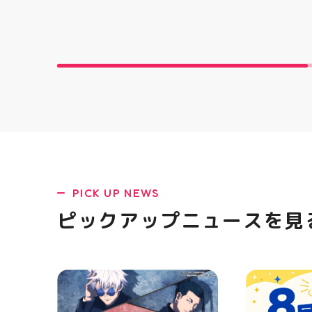
です 郡山駅前 アティ郡山4F “ガ
「NOVA BL
レージファクトリー”へ遊びに来
た ・ 特徴
てね️‍️‍️‍ #福島 #郡山 #郡山駅前 #
反発性に優れた
雑貨屋 #アメリカン雑貨
SQUARED
を向上させ
☆ASICSG
し、グリッ
た！ ☆市場
クッション
と優れた通
「エンジニ
パー」を搭載
距離をカジュ
や仕事履き、
距離歩く方向
PICK UP NEWS
ューズになっ
ニングシュー
ピックアップニュースを見
ます！ ・ 
店頭に足を運
ポーツナビゲ
でお待ちして
(⁠◍⁠•⁠ᴗ⁠•⁠◍
郡山 #福島
香 #ASICS