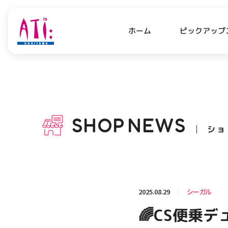
ピックアップ
ホーム
PICK UP NEWS
SHO
ピックアップニュース
ショッ
SHOP
NEWS
ショ
OPENING HOURS
AC
アクセ
営業時間
関連情報
2025.08.29
シーガル
お知らせ
🌈CS便乗デ
お問い合わせ