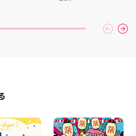
AST 6」の紹介でし
間を変更して営業いたします
としては ☆軽量かつ
11:00〜22:00 お昼からゆっく
「FF TURBO
りBBQやビアガーデンをお楽し
」を新搭載し、推進力
みいただけます ご家族とのお食
ました！
事やご友人との集まり、夏休み
RIPを前足部に追加
のお出かけにもぴったり！ 屋台
プ力を向上させまし
グルメとBBQを一緒に楽しめる
トレンドの反発性と
「お祭りBBQビアガーデン」
性を表したデザイン
で、夏の思い出を作りません
気性を兼ね備えた
か？ 皆さまのご来店をスタッフ
アードウーブンアッ
一同、心よりお待ちしておりま
しました！ ・ 長
す お祭りBBQビアガーデン ア
アルに走りたい方
ティ郡山屋台村
夏のお出かけで長
━━━━━━━━━━━━━━
けのクッションシ
━ ご予約・詳細はプロフィール
ています 人気ラン
のリンクから
ズの最新作になり
━━━━━━━━━━━━━━
る
気になる方は是非、
━ #アティ郡山 #郡山 #郡山グ
んでください！ ス
ルメ #郡山BBQ #ビアガーデン
ーター一同、店頭
#お祭りBBQ #屋台グルメ #手
おります
ぶらBBQ #お盆 #夏休み #郡山
⁠)⁠ ・ #ゼビオ #アティ
ランチ #郡山ディナー #家族で
美少女図鑑 #照山楓
おでかけ #夏の思い出 #BBQ