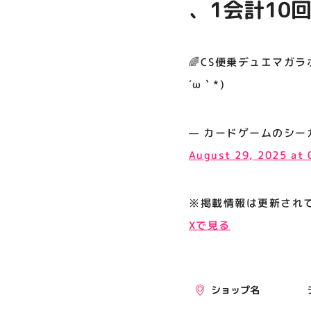
、1会計10回
プライバシーポリシー
サイトポリシー
🌈CS便乗デュエマガラポ
運営会社
´ω｀*)
公式SNSフォローはこちら
— カードゲームのシーガル郡山店
August 29, 2025 at
※掲載情報は更新され
Xで見る
ショップ名