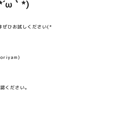
ω｀*)
呪術廻戦PLAZA
店頭キッチンカースペース 出店
お祭りBBQビアガーデン 屋上
ヨドバシカメラ 平日限定1時
プレミアム駐車サービス [4～
カレンダー
で好評営業中！
間駐車サービス
8F専門店対象]
08.01（土）～08.23（日）
08.01（土）～08.31（月）
05.21（木）～09.27（日）
是非ぜひお試しください(*
MORE
oriyam)
確認ください。