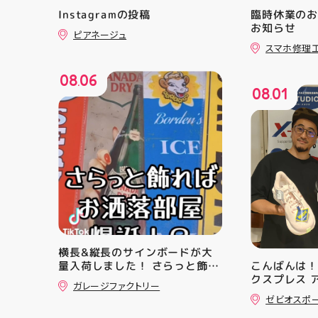
Instagramの投稿
臨時休業の
お知らせ
ピアネージュ
スマホ修理
08
06
.
08
01
.
横長&縦長のサインボードが大
量入荷しました！ さらっと飾れ
こんばんは！
ばあっという間にお洒落空間爆
クスプレス 
ガレージファクトリー
誕️‍️‍️‍ ナンバープレートやブリキ看
・ ★本日の
ゼビオスポ
板と合わせて飾るのがオススメ
クスからラ