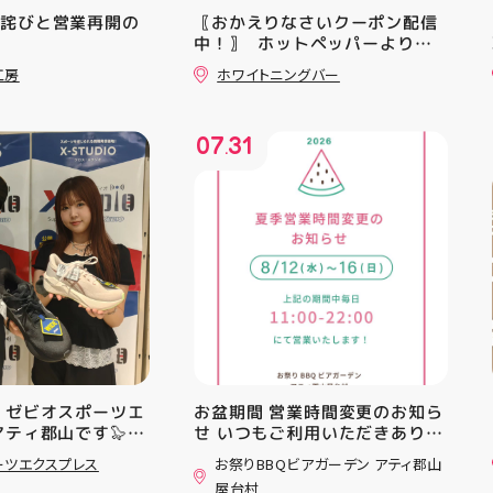
お詫びと営業再開の
〖おかえりなさいクーポン配信
中！〗 ⁡ ホットペッパーより通
常￥11,170······▸ ￥5️⃣,5️⃣8️⃣0️⃣
工房
ホワイトニングバー
のお得なクーポン配信中です★ ⁡
コース終了した方、初回体験後
の再来店におすすめです🦷 ⁡ ⁡ お
07
31
一人様1回限りのクーポンにな
.
りますので、是非お試し下さい ⁡
ご予約、ご来店お待ちしており
ます️ #ホワイトニンク #ホワイ
トニングキャンペーン
#whitening #歯が白い #歯の
黄ばみ
 ゼビオスポーツエ
お盆期間 営業時間変更のお知ら
アティ郡山です🦭
せ いつもご利用いただきありが
ラジオ★は アシッ
とうございます！ 8月12日
ーツエクスプレス
お祭りBBQビアガーデン アティ郡山
ンニングシューズ
(水)〜8月16日(日) は、 営業時
屋台村