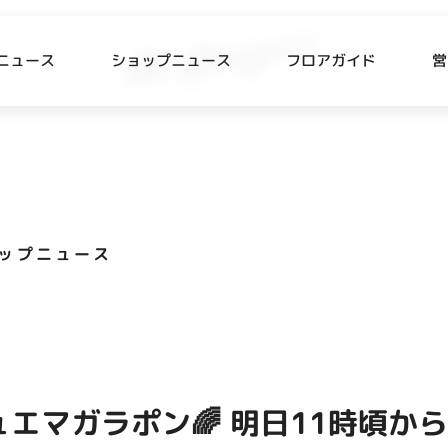
ニュース
ショップニュース
フロアガイド
営
L
P NEWS
FLOOR GUIDE
プニュース
フロアガイド
ップニュース
CESS
RECRUIT
ス・駐車場
スタッフ募集
出店をご検討の方へ
テナント出店募集
ュエマガラポン🌈 明日11時頃から‼
催事出店募集