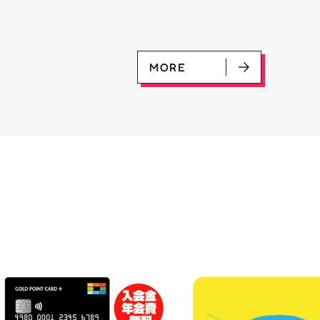
優勝：■日本画■《シェオルド
ンペーン開催中 ♦️コラ
レッドの勅令》シルバースクロ
ー掲出 ♦️特別レシート 
ール・Foil×1枚 2-4位：
盤をご購入の方には リ
2,000pt 5-8位：1,000pt ご参
念レプリカチケットをお渡
加お待ちしております！✨
▼お取置きはこちらから
MORE