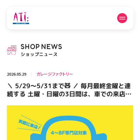
公式SNSフォローはこちら
SHOP
NEWS
PICK UP NEWS
SHOP NEWS
ショップニュース
ピックアップニュース
ショップニュース
2026.05.29
ガレージファクトリー
FLOOR GUIDE
OPENING HOURS
＼ 5/29〜5/31まで🧸 ／ 毎月最終金曜と連
フロアガイド
営業時間
続する 土曜・日曜の3日間は、車での来店が
便利に！ 税込500円以上お買い物をしてティ
ーワン駐車場の駐車券を提示していただいた
ACCESS
RECRUIT
アクセス・駐車場
スタッフ募集
方に 1時間駐車サービス券を差し上げます
（※ティーワン駐車場限定です。 駐車券1枚
につき1回限りとなります。） お車をご利用