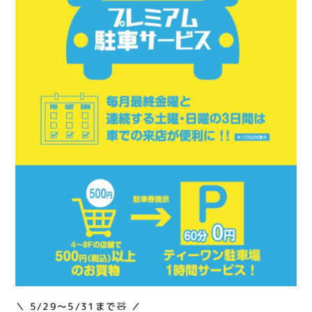
の方は是非！ ガレージファクトリーアティ
関連情報
郡山にご来店ください❣️ ※通常は3,000円以
お知らせ
上のお買い物で1時間駐車サービスとなりま
す。 ※500円のお買い物は、他店レシートと
お問い合わせ
の合算はできません。 ※店舗によってはサ
プライバシーポリシー
ービスの上限に達し次第、早期に終了する場
サイトポリシー
合がございます。 ※催事店舗などサービス
の対象外がございます。ご利用の店舗でご確
運営会社
認ください。 ※会計の際に必ずティーワン
駐車券をご提示ください。 ※本キャンペー
出店をご検討の方へ
ンは、年末となる12月は対象外とさせてい
テナント出店募集
ただきます。 #アメリカン雑貨 #アティ郡山
催事出店募集
#福島県 #郡山駅前 #郡山市
アティビジョンについて
＼ 5/29〜5/31まで🧸 ／