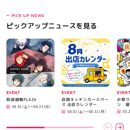
ンと優れた通気性を兼ね
皆さま
備えた「エンジニアード
フ一同
ウーブンアッパー」を搭
ており
PICK UP NEWS
載しました！ ・ 長距離
アガー
をカジュアルに走りたい
屋台村
ピックアップニュースを見る
方や仕事履き、夏のお出
━━━
かけで長距離歩く方向け
━━━
のクッションシューズに
はプロ
なっています 人気ラン
から
ニングシューズの最新作
━━━
になります！ ・ 気にな
━━━
る方は是非、店頭に足を
郡山 
運んでください！ スポ
BBQ
ーツナビゲーター一同、
祭りB
店頭でお待ちしておりま
手ぶら
す(⁠◍⁠•⁠ᴗ⁠•⁠◍⁠)⁠ ・ #ゼビオ
み #
#アティ郡山 #福島美少
ィナー
女図鑑 #照山楓香
#夏の
#ASICS
EVENT
EVENT
EVEN
呪術廻戦PLAZA
店頭キッチンカースペー
お祭り
ス 出店カレンダー
ン 屋
08.01（土）～08.23（日）
08.01（土）～08.31（月）
05.