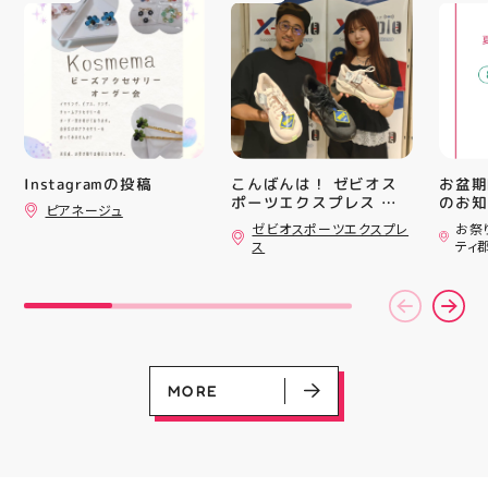
ピックアップニュース
しみにーっ️‍️‍️‍ #スクイーズ
ース終
#アティ郡山 #福島県 #
験後の
郡山駅前 #郡山市
です🦷
りのク
ので、
⁡ ご
してお
ニンク
キャン
#whi
Instagramの投稿
こんばんは！ ゼビオス
お盆期
#歯の
ポーツエクスプレス ア
のお知らせ 
ピアネージュ
ティ郡山です🦭 ・ ★本
用いた
ゼビオスポーツエクスプレ
お祭
日のラジオ★は アシッ
ざいま
ス
ティ
クスからランニングシュ
(水)〜
ーズ 「NOVA BLAST
営業時
6」の紹介でした ・ 特
いたします 
徴としては ☆軽量かつ
22:
EVENT
EVENT
EVENT
CAMPAIGN
CAMPAIGN
反発性に優れた「FF
りBB
呪術廻戦PLAZA
店頭キッチンカースペース 出店カ
お祭りBBQビアガーデン 屋上で好
ヨドバシカメラ 平日限定1時間駐
プレミアム駐車サービス [4～8F
TURBO SQUARED」を新
お楽し
レンダー
評営業中！
車サービス
専門店対象]
搭載し、推進力を向上さ
ご家族
08.01（土）～08.23（日）
せました！
人との
MORE
08.01（土）～08.31（月）
05.21（木）～09.27（日）
☆ASICSGRIPを前足部に
お出か
追加し、グリップ力を向
屋台グ
上させました！ ☆市場
に楽し
トレンドの反発性とクッ
ビアガ
MORE
ション性を表したデザイ
思い出