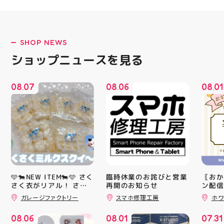
SHOP NEWS
ショップニュースを見る
08
07
08
06
08
01
.
.
.
🩵🐄NEW ITEM🐄🩵 さく
臨時休業のお詫びと営業
〖おか
さく衣がリアル！ さく
再開のお知らせ
ン配信
さくミルクスクイーズ入
ッパー
ガレージファクトリー
スマホ修理工房
ホワ
荷！ クセになる感触で
￥11,17
すよ 他にもスクイーズ
￥5️⃣,
LATEST!
08
06
08
01
07
31
大量入荷予定です お楽
ーポン
.
.
.