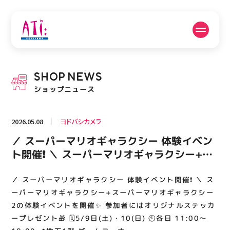
公式SNSフォローはこちら
SHOP
NEWS
PICK UP NEWS
SHOP NEWS
ショップニュース
ピックアップニュース
ショップニュース
2026.05.08
ヨドバシカメラ
FLOOR GUIDE
OPENING HOURS
／ スーパーマリオギャラクシー 体験イベン
フロアガイド
営業時間
ト開催❗️ ＼ スーパーマリオギャラクシー+ス
ーパーマリオギャラクシー2の体験イベント
を開催✨ 参加者にはオリジナルステッカープ
／ スーパーマリオギャラクシー 体験イベント開催❗️ ＼ ス
ACCESS
RECRUIT
アクセス・駐車場
スタッフ募集
レゼント🎁 🗓️5/9日(土)・10(日) 🕙各日
ーパーマリオギャラクシー+スーパーマリオギャラクシー
11:00～18:00 📍地下1階 ゲームコーナー
2の体験イベントを開催✨ 参加者にはオリジナルステッカ
ープレゼント🎁 🗓️5/9日(土)・10(日) 🕙各日 11:00～