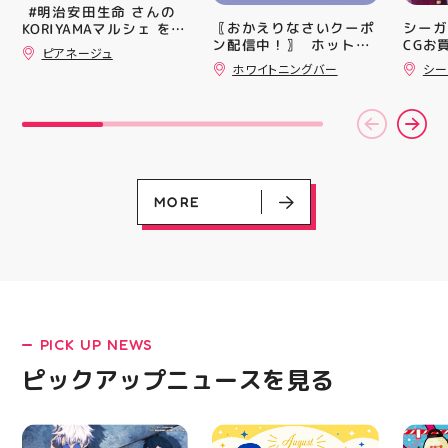
トレンドの反発性とクッ
ビアガ
⁡ #明治安田生命 さんの
ション性を表したデザイ
思い出
〖おかえりなさいクーポ
シーガ
KORIYAMAマルシェ を
ンと優れた通気性を兼ね
皆さま
ン配信中！〗 ⁡ ホットペ
CGお
@hic20240729 HICさ
ピアネージュ
備えた「エンジニアード
フ一同
ッパーより通常
る慈愛(
んにお誘い頂き参加させ
ホワイトニングバー
シー
ウーブンアッパー」を搭
ており
￥11,170······▸
￥30 
て頂きました。 ⁡ とても
載しました！ ・ 長距離
アガー
￥5️⃣,5️⃣8️⃣0️⃣のお得なク
(GD01
楽しい時間を過ごさせて
をカジュアルに走りたい
屋台村
ーポン配信中です★ ⁡ コ
(ﾐﾘｼｬ
頂きありがとうございま
方や仕事履き、夏のお出
━━━
ース終了した方、初回体
077)
した ⁡
かけで長距離歩く方向け
━━━
験後の再来店におすすめ
@jsca_sheer_candle #
のクッションシューズに
はプロ
です🦷 ⁡ ⁡ お一人様1回限
日本シアーキャンドル協
なっています 人気ラン
から
りのクーポンになります
会
ニングシューズの最新作
━━━
ので、是非お試し下さい
MORE
になります！ ・ 気にな
━━━
⁡ ご予約、ご来店お待ち
る方は是非、店頭に足を
郡山 
しております️ #ホワイト
運んでください！ スポ
BBQ
ニンク #ホワイトニング
ーツナビゲーター一同、
祭りB
キャンペーン
店頭でお待ちしておりま
手ぶら
#whitening #歯が白い
す(⁠◍⁠•⁠ᴗ⁠•⁠◍⁠)⁠ ・ #ゼビオ
み #
#歯の黄ばみ
#アティ郡山 #福島美少
ィナー
女図鑑 #照山楓香
#夏の
#ASICS
PICK UP NEWS
LATEST!
ピックアップニュース
ピックアップニュースを見る