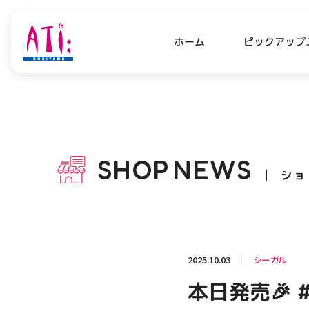
ピックアップ
ホーム
PICK UP NEWS
SHO
ピックアップニュース
ショッ
SHOP
NEWS
ショ
OPENING HOURS
AC
アクセ
営業時間
関連情報
2025.10.03
シーガル
お知らせ
本日発売🎉
お問い合わせ