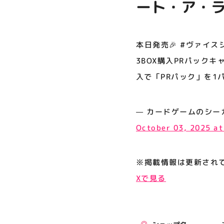
ート・ア・ライ
プライバシーポリシー
ックキャンペ
サイトポリシー
ア・ライブ 
本日発売🎉 #ヴァイス
運営会社
ックお渡しい
3BOX購入PRパックキ
入で「PRパック」を1
公式SNSフォローはこちら
— カードゲームのシーガル郡山店
October 03, 2025 a
※掲載情報は更新され
Xで見る