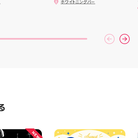
ュ
ホワイトニングバー
時の嬉しさは格別で
のお得なクーポン配信中です★ ⁡
ジュのミシン教室で
コース終了した方、初回体験後
ンを使ってみたいけ
の再来店におすすめです🦷 ⁡ ⁡ お
不安…」 「作りた
一人様1回限りのクーポンにな
るけど、作り方が分
りますので、是非お試し下さい ⁡
そんな初心者さんも
ご予約、ご来店お待ちしており
お洋服・バッグ・小
ます️ #ホワイトニンク #ホワイ
なたの「作ってみた
トニングキャンペーン
緒に形にしましょう
#whitening #歯が白い #歯の
素敵なパンツが完成
黄ばみ
の甚平も、とっても
りました 「私にも
？」という方もお気
いものについてもご
♪ ピアネージュ 気
Mまたは店頭でお気
せください 写真
プして、完成まで
る
ね #ピアネージュ
 #ソーイング教室
者 #ハンドメイド
 ソーイング 郡山市
NEW
 手作りのある暮ら