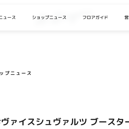
ニュース
ショップニュース
フロアガイド
営
L
P NEWS
FLOOR GUIDE
プニュース
フロアガイド
ップニュース
CESS
RECRUIT
ス・駐車場
スタッフ募集
出店をご検討の方へ
テナント出店募集
 #ヴァイスシュヴァルツ ブースタ
催事出店募集