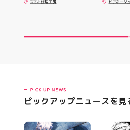
#アティ郡山
スマホ修理工房
ピアネージ
のまま修理できます😊
間 完成した
す ピアネー
は、 「ミシ
ど、ちょっと
いものがあ
からない」 
大歓迎です 
物など、 あ
い！」を一
🧵 今回は
お孫ちゃん
可愛く仕上が
できるかな
軽に 作りた
相談ください
になる方はD
PICK UP NEWS
軽にお問い合わ
を横にスワイ
ピックアップニュースを見
の様子も見て
#ミシン教室
#ミシン初心
手作り 洋裁
郡山 福島県