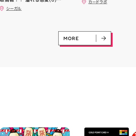
━ #アティ郡山 #郡山 #郡山グ
カードラボ
vmax UR 入荷いたしま
(GD01-118) ￥30 覚悟の表れ
ルメ #郡山BBQ #ビアガーデン
シーガル
是非ご来店お待ちしてお
(U)(GD01-100) ￥30 ﾌﾗｯﾄ(ﾐﾘ
#お祭りBBQ #屋台グルメ #手
♪
ｼｬ仕様)(C)(GD04-077) ￥50
ぶらBBQ #お盆 #夏休み #郡山
ランチ #郡山ディナー #家族で
おでかけ #夏の思い出 #BBQ
MORE