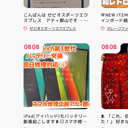
こんばんは ゼビオスポーツエク
🤎NEW ITE
スプレス アティ郡山です ・
インボード続
本日は 「ゼビオスポーツなつま
オツでナウイ
ゼビオスポーツエクスプレス
ガレージファ
つり」開催のお知らせです
なのでインテ
(⁠✷⁠‿⁠✷⁠) ☆8/15(土)・16(日)の
やすいですよ
２日間 ★アティ館内にて
アティ郡山 
08
08
08
08
☆11:00〜17:00(予定)でイベ
#郡山市
.
.
ントを行います！ ・ アティ入
り口横にて冷たいゼリーや瓶ジ
ュース、熱中症対策グッズの販
売🧊 また、5F店舗の当日のレシ
ート(税込2000円以上お買い上
げ)１枚＋スポーツポイントアプ
リ(本登録)画面ご提示していた
だくと１回くじ引きに参加する
ことができます️ スポーツに関連
したグッズなどが当たりますの
でぜひご参加ください️ ・ 熱い
夏を盛り上げていきます️ スポー
iPad(アイパッド)もバッテリー
🧵 「これ
ツナビゲーター一同当お待ちし
膨張起こします🔋💥スマホ修理
た！」 好き
ております✧⁠◝⁠(⁠⁰⁠▿⁠⁰⁠)⁠◜⁠✧ #ゼビオ
工房アティ郡山店ならデータそ
シンで少し