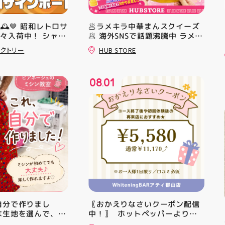
M🕰️🤎 昭和レトロサ
🥟ラメキラ中華まんスクイーズ
々入荷中！ シャレ
🥟 海外SNSで話題沸騰中 ラメキ
 すべてA4サイズ
ラ中華まんスクイーズが新登
クトリー
HUB STORE
リアにも 取り入れ
場！ キラキラグリッター素材が
！ #昭和レトロ #
とにかくかわいい♪ むにゅっと
#福島県 #郡山駅前
クセになる やみつき触感がたま
08
01
らない…！ せいろ型ケースに入
.
っていて どの色の子が出るかは
開けてからのお楽しみ #ラメキ
ラ中華まん #スクイーズ #中華
まんグッズ #海外トレンド #む
にゅむにゅ シル活 新商品入荷
HUBSTORE
、自分で作りまし
〖おかえりなさいクーポン配信
な生地を選んで、ミ
中！〗 ⁡ ホットペッパーより通
ずつ形にしていく時
常￥11,170······▸ ￥5️⃣,5️⃣8️⃣0️⃣