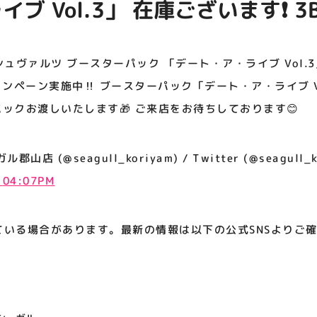
ブ Vol.3」 在庫ございます❗️ 3
アティビジョンについて
ーン実施中‼️ ブースターパック
Vol.3」を３ＢＯＸご購入で「PR
シュヴァルツ ブースターパック 「デート・ア・ライブ Vol.3
たします🎁 ご来店をお待ちして
ャンペーン実施中‼️ ブースターパック「デート・ア・ライブ V
パックお渡しいたします🎁 ご来店をお待ちしております😊
 (@seagull_koriyam) / Twitter (@seagull_k
t 04:07PM
ている場合があります。最新の情報は以下の公式SNSよりご