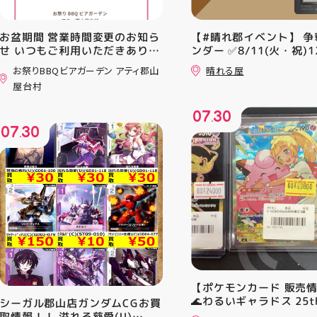
お盆期間 営業時間変更のお知ら
【#晴れ郡イベント】 争
せ いつもご利用いただきありが
ンダー ✅8/11(火・祝)12
とうございます！ 8月12日
⚔️イベント構成⚔️ スイ
お祭りBBQビアガーデン アティ郡山
晴れる屋
(水)〜8月16日(日) は、 営業時
+決勝ラウンド 🏆賞品一
屋台村
間を変更して営業いたします
優勝：■日本画■《シェ
11:00〜22:00 お昼からゆっく
レッドの勅令》シルバー
07
30
りBBQやビアガーデンをお楽し
ール・Foil×1枚 2-4位：
.
07
30
みいただけます ご家族とのお食
2,000pt 5-8位：1,000
.
事やご友人との集まり、夏休み
加お待ちしております！
のお出かけにもぴったり！ 屋台
グルメとBBQを一緒に楽しめる
「お祭りBBQビアガーデン」
で、夏の思い出を作りません
か？ 皆さまのご来店をスタッフ
一同、心よりお待ちしておりま
す お祭りBBQビアガーデン ア
ティ郡山屋台村
━━━━━━━━━━━━━━
━ ご予約・詳細はプロフィール
【ポケモンカード 販売
のリンクから
🌊わるいギャラドス 25th
シーガル郡山店ガンダムCGお買
━━━━━━━━━━━━━━
ーリエのピッピex 🔮ミ
取情報！！ 溢れる慈愛(U)