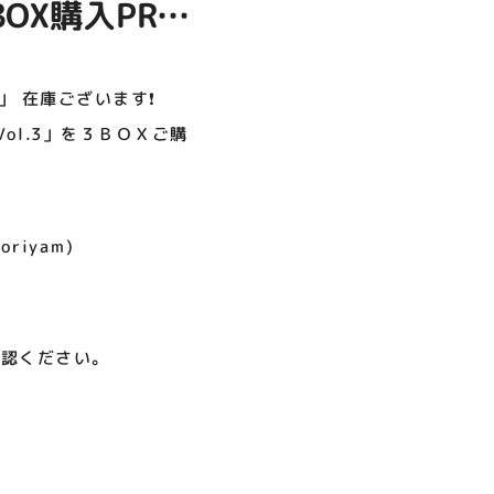
BOX購入PRパ
呪術廻戦PLAZA
サイバーコネクトツー展
店頭キッチンカースペース 出店
お祭りBBQビアガーデン 屋上
ヨドバシカメラ 平日限定1時
プレミアム駐車サービス [4～
カレンダー
で好評営業中！
間駐車サービス
8F専門店対象]
「デート・
08.01（土）～08.23（日）
08.29（土）～08.30（日）
08.01（土）～08.31（月）
05.21（木）～09.27（日）
パック」を1パ
」 在庫ございます❗️
おります😊
ol.3」を３ＢＯＸご購
MORE
oriyam)
確認ください。