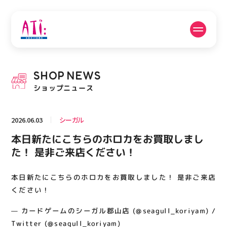
公式SNSフォローはこちら
SHOP
NEWS
PICK UP NEWS
SHOP NEWS
ショップニュース
ピックアップニュース
ショップニュース
2026.06.03
シーガル
FLOOR GUIDE
OPENING HOURS
本日新たにこちらのホロカをお買取しまし
フロアガイド
営業時間
た！ 是非ご来店ください！
本日新たにこちらのホロカをお買取しました！ 是非ご来店
ACCESS
RECRUIT
アクセス・駐車場
スタッフ募集
ください！
— カードゲームのシーガル郡山店 (@seagull_koriyam) /
Twitter (@seagull_koriyam)