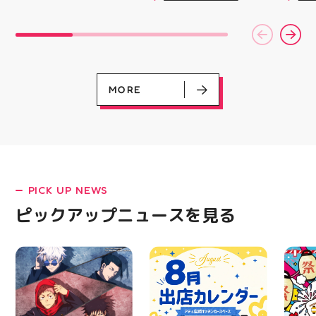
￥11,170······▸
￥30 
て頂きました。 ⁡ とても
載しました！ ・ 長距離
アガー
￥5️⃣,5️⃣8️⃣0️⃣のお得なク
(GD01
楽しい時間を過ごさせて
をカジュアルに走りたい
屋台村
ーポン配信中です★ ⁡ コ
(ﾐﾘｼｬ
頂きありがとうございま
方や仕事履き、夏のお出
━━━
ース終了した方、初回体
077)
した ⁡
かけで長距離歩く方向け
━━━
験後の再来店におすすめ
@jsca_sheer_candle #
のクッションシューズに
はプロ
です🦷 ⁡ ⁡ お一人様1回限
日本シアーキャンドル協
なっています 人気ラン
から
りのクーポンになります
会
ニングシューズの最新作
━━━
ので、是非お試し下さい
MORE
になります！ ・ 気にな
━━━
⁡ ご予約、ご来店お待ち
る方は是非、店頭に足を
郡山 
しております️ #ホワイト
運んでください！ スポ
BBQ
ニンク #ホワイトニング
ーツナビゲーター一同、
祭りB
キャンペーン
店頭でお待ちしておりま
手ぶら
#whitening #歯が白い
す(⁠◍⁠•⁠ᴗ⁠•⁠◍⁠)⁠ ・ #ゼビオ
み #
#歯の黄ばみ
#アティ郡山 #福島美少
ィナー
女図鑑 #照山楓香
#夏の
#ASICS
PICK UP NEWS
ピックアップニュースを見る
LATEST!
ピックアップニュース