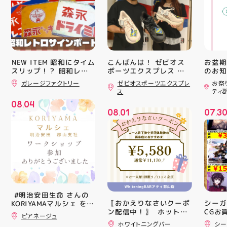
️NEW ITEM️ 昭和にタイム
こんばんは！ ゼビオス
お盆期
スリップ！？ 昭和レト
ポーツエクスプレス ア
のお知らせ 
ティ郡山です🦭 ・ ★本
用いた
ロサインボード大量入荷
ガレージファクトリー
ゼビオスポーツエクスプレ
お祭
日のラジオ★は アシッ
ざいま
しました！ 今回はお菓
ス
ティ
子系をまとめてみました
クスからランニングシュ
(水)〜
08
04
お部屋に飾ればバッチグ
ーズ 「NOVA BLAST
営業時
.
08
01
07
3
ー #昭和レトロ #アティ
6」の紹介でした ・ 特
いたします 
.
.
郡山 #福島県 #郡山駅前
徴としては ☆軽量かつ
22:
#郡山市
反発性に優れた「FF
りBB
TURBO SQUARED」を新
お楽し
搭載し、推進力を向上さ
ご家族
せました！
人との
☆ASICSGRIPを前足部に
お出か
追加し、グリップ力を向
屋台グ
上させました！ ☆市場
に楽し
トレンドの反発性とクッ
ビアガ
⁡ #明治安田生命 さんの
ション性を表したデザイ
思い出
〖おかえりなさいクーポ
シーガ
KORIYAMAマルシェ を
ンと優れた通気性を兼ね
皆さま
ン配信中！〗 ⁡ ホットペ
CGお
@hic20240729 HICさ
ピアネージュ
備えた「エンジニアード
フ一同
ッパーより通常
る慈愛(
んにお誘い頂き参加させ
ホワイトニングバー
シー
ウーブンアッパー」を搭
ており