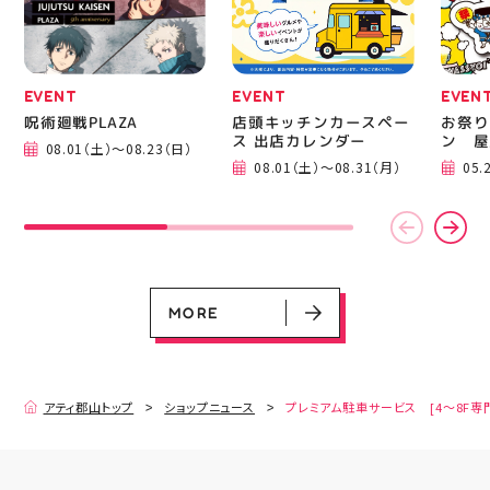
EVENT
EVENT
EVEN
呪術廻戦PLAZA
店頭キッチンカースペー
お祭り
ス 出店カレンダー
ン 屋
08.01（土）～08.23（日）
08.01（土）～08.31（月）
05.
EVENT
EVENT
EVENT
CAMPAIGN
CAMPAIGN
呪術廻戦PLAZA
店頭キッチンカースペース 出店カ
お祭りBBQビアガーデン 屋上で好
ヨドバシカメラ 平日限定1時間駐
プレミアム駐車サービス [4～8F
レンダー
評営業中！
車サービス
専門店対象]
08.01（土）～08.23（日）
08.01（土）～08.31（月）
05.21（木）～09.27（日）
MORE
MORE
アティ郡山トップ
ショップニュース
プレミアム駐車サービス [4～8F専