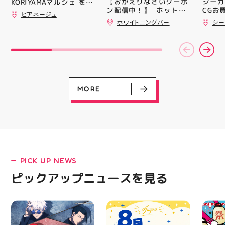
〖おかえりなさいクーポ
シーガ
KORIYAMAマルシェ を
ンと優れた通気性を兼ね
皆さま
ン配信中！〗 ⁡ ホットペ
CGお
@hic20240729 HICさ
ピアネージュ
備えた「エンジニアード
フ一同
ッパーより通常
る慈愛(
んにお誘い頂き参加させ
ホワイトニングバー
シー
ウーブンアッパー」を搭
ており
￥11,170······▸
￥30 
て頂きました。 ⁡ とても
載しました！ ・ 長距離
アガー
￥5️⃣,5️⃣8️⃣0️⃣のお得なク
(GD01
楽しい時間を過ごさせて
をカジュアルに走りたい
屋台村
ーポン配信中です★ ⁡ コ
(ﾐﾘｼｬ
頂きありがとうございま
方や仕事履き、夏のお出
━━━
ース終了した方、初回体
077)
した ⁡
かけで長距離歩く方向け
━━━
験後の再来店におすすめ
@jsca_sheer_candle #
のクッションシューズに
はプロ
です🦷 ⁡ ⁡ お一人様1回限
日本シアーキャンドル協
なっています 人気ラン
から
りのクーポンになります
会
ニングシューズの最新作
━━━
ので、是非お試し下さい
MORE
になります！ ・ 気にな
━━━
⁡ ご予約、ご来店お待ち
る方は是非、店頭に足を
郡山 
しております️ #ホワイト
運んでください！ スポ
BBQ
ニンク #ホワイトニング
ーツナビゲーター一同、
祭りB
キャンペーン
店頭でお待ちしておりま
手ぶら
#whitening #歯が白い
す(⁠◍⁠•⁠ᴗ⁠•⁠◍⁠)⁠ ・ #ゼビオ
み #
#歯の黄ばみ
#アティ郡山 #福島美少
ィナー
女図鑑 #照山楓香
#夏の
#ASICS
PICK UP NEWS
LATEST!
ピックアップニュースを見る
ピックアップニュース