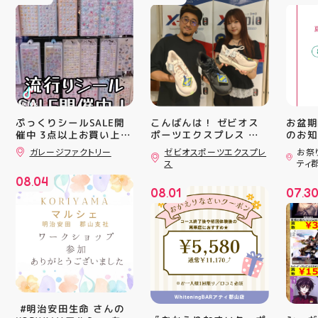
ぷっくりシールSALE開
こんばんは！ ゼビオス
お盆期
催中 3点以上お買い上げ
ポーツエクスプレス ア
のお知らせ 
ティ郡山です🦭 ・ ★本
用いた
で全品10%OFF!! ️1枚売
ガレージファクトリー
ゼビオスポーツエクスプレ
お祭
日のラジオ★は アシッ
ざいま
りのステッカーは対象外️
ス
ティ
かなりお買い得です こ
クスからランニングシュ
(水)〜
08
04
の機会に色んなジャンル
ーズ 「NOVA BLAST
営業時
.
08
01
07
3
のシールを 買ってみて
6」の紹介でした ・ 特
いたします 
.
.
くださいね 郡山駅前 ア
徴としては ☆軽量かつ
22:
ティ郡山4F “ガレージフ
反発性に優れた「FF
りBB
ァクトリー”へ遊びに来
TURBO SQUARED」を新
お楽し
てね️‍️‍️‍ #福島 #郡山 #郡山
搭載し、推進力を向上さ
ご家族
駅前 #雑貨屋 #シル活
せました！
人との
☆ASICSGRIPを前足部に
お出か
追加し、グリップ力を向
屋台グ
上させました！ ☆市場
に楽し
トレンドの反発性とクッ
ビアガ
⁡ #明治安田生命 さんの
ション性を表したデザイ
思い出