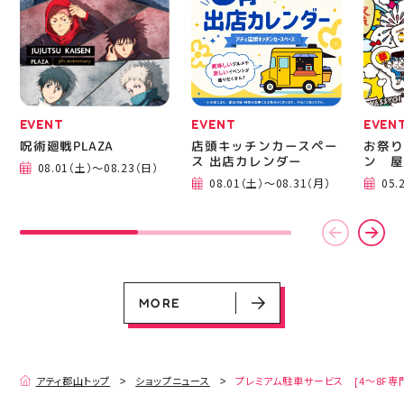
EVENT
EVENT
EVEN
呪術廻戦PLAZA
店頭キッチンカースペー
お祭り
ス 出店カレンダー
ン 屋
08.01（土）～08.23（日）
EVENT
EVENT
EVENT
CAMPAIGN
CAMPAIGN
08.01（土）～08.31（月）
05.
呪術廻戦PLAZA
店頭キッチンカースペース 出店カ
お祭りBBQビアガーデン 屋上で好
ヨドバシカメラ 平日限定1時間駐
プレミアム駐車サービス [4～8F
レンダー
評営業中！
車サービス
専門店対象]
08.01（土）～08.23（日）
08.01（土）～08.31（月）
05.21（木）～09.27（日）
MORE
MORE
アティ郡山トップ
ショップニュース
プレミアム駐車サービス [4～8F専