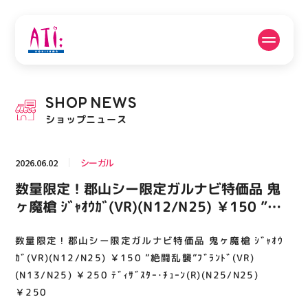
公式SNSフォローはこちら
SHOP
NEWS
PICK UP NEWS
SHOP NEWS
ショップニュース
ピックアップニュース
ショップニュース
2026.06.02
シーガル
FLOOR GUIDE
OPENING HOURS
数量限定！郡山シー限定ガルナビ特価品 鬼
フロアガイド
営業時間
ヶ魔槍 ｼﾞｬｵｳｶﾞ(VR)(N12/N25) ￥150 ”絶
闘乱襲”ﾌﾞﾗﾝﾄﾞ(VR)(N13/N25) ￥250 ﾃﾞｨｻﾞ
ｽﾀｰ･ﾁｭｰﾝ(R)(N25/N25) ￥250
数量限定！郡山シー限定ガルナビ特価品 鬼ヶ魔槍 ｼﾞｬｵｳ
ACCESS
RECRUIT
アクセス・駐車場
スタッフ募集
ｶﾞ(VR)(N12/N25) ￥150 ”絶闘乱襲”ﾌﾞﾗﾝﾄﾞ(VR)
(N13/N25) ￥250 ﾃﾞｨｻﾞｽﾀｰ･ﾁｭｰﾝ(R)(N25/N25)
￥250