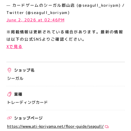
関連情報
— カードゲームのシーガル郡山店 (@seagull_koriyam) /
Twitter (@seagull_koriyam)
お知らせ
June 2, 2026 at 02:46PM
お問い合わせ
※掲載情報は更新されている場合があります。最新の情報
プライバシーポリシー
は以下の公式SNSよりご確認ください。
サイトポリシー
Xで見る
運営会社
ショップ名
出店をご検討の方へ
シーガル
テナント出店募集
催事出店募集
業種
アティビジョンについて
トレーディングカード
ショップページ
https://www.ati-koriyama.net/floor-guide/seagull/