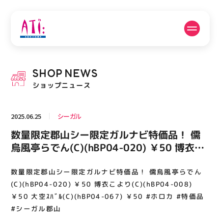
公式SNSフォローはこちら
SHOP
NEWS
PICK UP NEWS
SHOP NEWS
ショップニュース
ピックアップニュース
ショップニュース
2025.06.25
シーガル
FLOOR GUIDE
OPENING HOURS
数量限定郡山シー限定ガルナビ特価品！ 儒
フロアガイド
営業時間
烏風亭らでん(C)(hBP04-020) ￥50 博衣こ
より(C)(hBP04-008) ￥50 大空ｽﾊﾞﾙ(C)
(hBP04-067) ￥50 #ホロカ #特価品 #シー
数量限定郡山シー限定ガルナビ特価品！ 儒烏風亭らでん
ACCESS
RECRUIT
アクセス・駐車場
スタッフ募集
ガル郡山
(C)(hBP04-020) ￥50 博衣こより(C)(hBP04-008)
￥50 大空ｽﾊﾞﾙ(C)(hBP04-067) ￥50 #ホロカ #特価品
#シーガル郡山