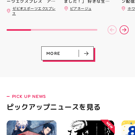
ました！」 好きな生地
ン配信
ーツエクスプレス アテ
を選んで、ミシンで少し
ッパー
ィ郡山です ・ 本日は
ゼビオスポーツエクスプレ
ピアネージュ
ホワ
ずつ形にしていく時間
￥11,17
「ゼビオスポーツなつま
ス
つり」開催のお知らせで
完成した時の嬉しさは格
￥5️⃣,
す(⁠✷⁠‿⁠✷⁠) ☆8/15(土)・
別です ピアネージュの
ーポン
16(日)の２日間 ★アテ
ミシン教室では、 「ミ
ース終
ィ館内にて ☆11:00〜
シンを使ってみたいけ
験後の
17:00(予定)でイベント
ど、ちょっと不安…」
です🦷
を行います！ ・ アティ
「作りたいものがあるけ
りのク
入り口横にて冷たいゼリ
ど、作り方が分からな
ので、
ーや瓶ジュース、熱中症
い」 そんな初心者さん
⁡ ご
MORE
対策グッズの販売🧊 ま
も大歓迎です お洋服・
してお
た、5F店舗の当日のレシ
バッグ・小物など、 あ
ニンク
ート(税込2000円以上お
なたの「作ってみた
キャン
買い上げ)１枚＋スポー
い！」を一緒に形にしま
#whi
ツポイントアプリ(本登
しょう🧵 今回は素敵な
#歯の
録)画面ご提示していた
パンツが完成 お孫ちゃ
だくと１回くじ引きに参
んの甚平も、とっても可
加することができます️
愛く仕上がりました
PICK UP NEWS
スポーツに関連したグッ
「私にもできるかな？」
LATEST!
ズなどが当たりますので
という方もお気軽に 作
ピックアップニュースを見る
ピックアップニュース
ぜひご参加ください️ ・
りたいものについてもご
熱い夏を盛り上げていき
相談ください♪ ピアネー
ます️ スポーツナビゲー
ジュ 気になる方はDMま
NEW
ター一同当お待ちしてお
たは店頭でお気軽にお問
ります✧⁠◝⁠(⁠⁰⁠▿⁠⁰⁠)⁠◜⁠✧ #ゼビ
い合わせください 写真
オ #アティ郡山
を横にスワイプして、完