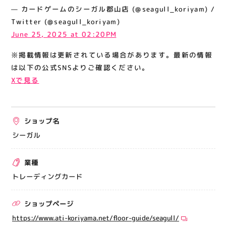
関連情報
— カードゲームのシーガル郡山店 (@seagull_koriyam) /
Twitter (@seagull_koriyam)
お知らせ
June 25, 2025 at 02:20PM
お問い合わせ
※掲載情報は更新されている場合があります。最新の情報
プライバシーポリシー
は以下の公式SNSよりご確認ください。
サイトポリシー
Xで見る
運営会社
ショップ名
出店をご検討の方へ
シーガル
テナント出店募集
催事出店募集
業種
アティビジョンについて
トレーディングカード
ショップページ
https://www.ati-koriyama.net/floor-guide/seagull/