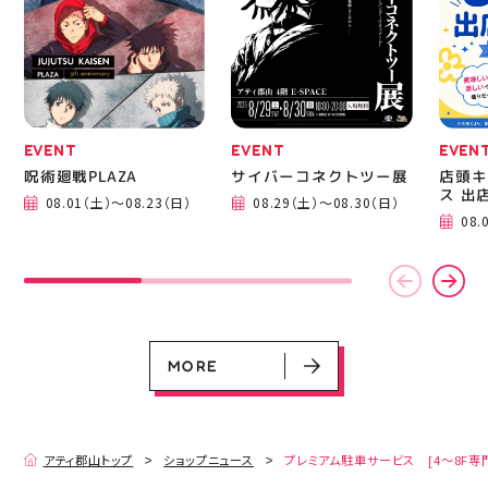
成までの様子も見てね #
ピアネージュ #ミシン教
室 #ソーイング教室 #ミ
シン初心者 #ハンドメイ
ド 手作り 洋裁 ソーイン
グ 郡山市 郡山 福島県
手作りのある暮らし
EVENT
EVENT
EVEN
呪術廻戦PLAZA
サイバーコネクトツー展
店頭キ
ス 出
08.01（土）～08.23（日）
08.29（土）～08.30（日）
EVENT
EVENT
EVENT
EVENT
CAMPAIGN
CAMPAIGN
08.
呪術廻戦PLAZA
サイバーコネクトツー展
店頭キッチンカースペース 出店カ
お祭りBBQビアガーデン 屋上で好
ヨドバシカメラ 平日限定1時間駐
プレミアム駐車サービス [4～8F
レンダー
評営業中！
車サービス
専門店対象]
08.01（土）～08.23（日）
08.29（土）～08.30（日）
08.01（土）～08.31（月）
05.21（木）～09.27（日）
MORE
MORE
アティ郡山トップ
ショップニュース
プレミアム駐車サービス [4～8F専