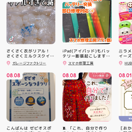
さくさく衣がリアル！
iPad(アイパッド)もバッ
🥟ラ
さくさくミルクスクイー
テリー膨張起こします🔋
イーズ
💥スマホ修理工房アティ
沸騰中
ズ入荷！ クセになる感
ガレージファクトリー
スマホ修理工房
HUB
郡山店ならデータそのま
んスク
触ですよ 他にもスクイ
ーズ大量入荷予定です
ま修理できます😊
キラキ
08
08
08
08
08
01
お楽しみにーっ️‍️‍️‍ 郡山駅
が と
.
.
.
前 アティ郡山4F “ガレ
にゅっ
ージファクトリー”へ遊
みつき
びに来てね️‍️‍️‍ #福島 #郡山
い…！
#郡山駅前 #雑貨屋 #ス
に入っ
クイーズ
子が出
らのお
中華ま
中華ま
レンド
シル活
🧵 「これ、自分で作り
〖おか
こんばんは ゼビオスポ
HUBS