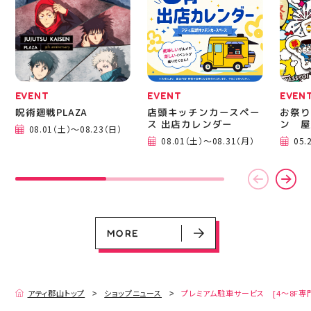
EVENT
EVENT
EVEN
呪術廻戦PLAZA
店頭キッチンカースペー
お祭り
ス 出店カレンダー
ン 屋
08.01（土）～08.23（日）
EVENT
EVENT
EVENT
CAMPAIGN
CAMPAIGN
08.01（土）～08.31（月）
05.
呪術廻戦PLAZA
店頭キッチンカースペース 出店カ
お祭りBBQビアガーデン 屋上で好
ヨドバシカメラ 平日限定1時間駐
プレミアム駐車サービス [4～8F
レンダー
評営業中！
車サービス
専門店対象]
08.01（土）～08.23（日）
08.01（土）～08.31（月）
05.21（木）～09.27（日）
MORE
MORE
アティ郡山トップ
ショップニュース
プレミアム駐車サービス [4～8F専