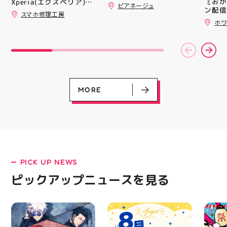
〖おか
Xperia(エクスペリア)の
ピアネージュ
ンと優
ン配信
画面交換も即日修理対応
スマホ修理工房
備えた
ッパー
😊💪
ホワ
ウーブ
￥11,17
載しま
￥5️⃣,
をカジ
ーポン
方や仕
ース終
かけで
験後の
のクッ
です🦷
なって
りのク
ニング
ので、
MORE
になり
⁡ ご
る方は
してお
運んで
ニンク
ーツナ
キャン
店頭で
#whi
す(⁠◍⁠•
#歯の
#アテ
女図鑑
#ASIC
PICK UP NEWS
LATEST!
ピックアップニュースを見る
ピックアップニュース