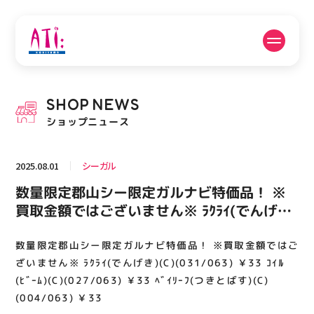
公式SNSフォローはこちら
SHOP
NEWS
PICK UP NEWS
SHOP NEWS
ショップニュース
ピックアップニュース
ショップニュース
2025.08.01
シーガル
FLOOR GUIDE
OPENING HOURS
数量限定郡山シー限定ガルナビ特価品！ ※
フロアガイド
営業時間
買取金額ではございません※ ﾗｸﾗｲ(でんげき)
(C)(031/063) ￥33 ｺｲﾙ(ﾋﾞｰﾑ)(C)
(027/063) ￥33 ﾍﾞｲﾘｰﾌ(つきとばす)(C)
数量限定郡山シー限定ガルナビ特価品！ ※買取金額ではご
ACCESS
RECRUIT
アクセス・駐車場
スタッフ募集
(004/063) ￥33
ざいません※ ﾗｸﾗｲ(でんげき)(C)(031/063) ￥33 ｺｲﾙ
(ﾋﾞｰﾑ)(C)(027/063) ￥33 ﾍﾞｲﾘｰﾌ(つきとばす)(C)
(004/063) ￥33