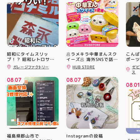
昭和にタイムスリッ
🥟ラメキラ中華まんスク
こんば
プ！？ 昭和レトロサイ
イーズ🥟 海外SNSで話題
ポーツ
沸騰中 ラメキラ中華ま
ティ郡
ンボード大量入荷しまし
ガレージファクトリー
HUB STORE
ゼビ
んスクイーズが新登場！
日のラ
た！ 今回はお菓子系を
ス
まとめてみました お部
キラキラグリッター素材
クスか
08
07
08
07
屋に飾ればバッチグー
が とにかくかわいい♪ む
ーズ 「
.
.
08
01
郡山駅前 アティ郡山4F
にゅっとクセになる や
6」の
.
“ガレージファクトリ
みつき触感がたまらな
徴とし
ー”へ遊びに来てね️‍️‍️‍ #福
い…！ せいろ型ケース
反発性
島 #郡山 #郡山駅前 #雑
に入っていて どの色の
TURB
貨屋 #昭和レトロ
子が出るかは 開けてか
搭載し
らのお楽しみ #ラメキラ
せまし
中華まん #スクイーズ #
☆ASI
中華まんグッズ #海外ト
追加し
レンド #むにゅむにゅ
上させ
シル活 新商品入荷
トレン
Instagramの投稿
福島県郡山市で
HUBSTORE
ション