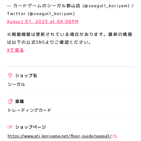
関連情報
— カードゲームのシーガル郡山店 (@seagull_koriyam) /
Twitter (@seagull_koriyam)
お知らせ
August 01, 2025 at 04:06PM
お問い合わせ
※掲載情報は更新されている場合があります。最新の情報
プライバシーポリシー
は以下の公式SNSよりご確認ください。
サイトポリシー
Xで見る
運営会社
ショップ名
出店をご検討の方へ
シーガル
テナント出店募集
催事出店募集
業種
アティビジョンについて
トレーディングカード
ショップページ
https://www.ati-koriyama.net/floor-guide/seagull/