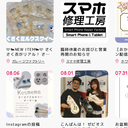
🩵🐄NEW ITEM🐄🩵 さく
臨時休業のお詫びと営業
〖おか
さく衣がリアル！ さく
再開のお知らせ
ン配信
ッパー
さくミルクスクイーズ入
ガレージファクトリー
スマホ修理工房
ホワ
￥11,17
荷！ クセになる感触で
すよ 他にもスクイーズ
￥5️⃣,
08
06
08
01
07
31
大量入荷予定です お楽
ーポン
.
.
.
しみにーっ️‍️‍️‍ #スクイーズ
ース終
#アティ郡山 #福島県 #
験後の
郡山駅前 #郡山市
です🦷
りのク
ので、
⁡ ご
してお
ニンク
キャン
#whi
こんばんは！ ゼビオス
お盆期
Instagramの投稿
#歯の