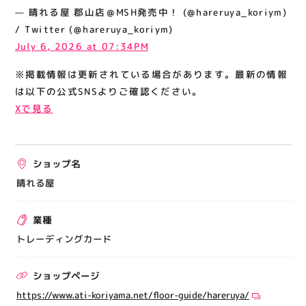
関連情報
— 晴れる屋 郡山店＠MSH発売中！ (@hareruya_koriym)
/ Twitter (@hareruya_koriym)
お知らせ
July 6, 2026 at 07:34PM
お問い合わせ
※掲載情報は更新されている場合があります。最新の情報
プライバシーポリシー
は以下の公式SNSよりご確認ください。
サイトポリシー
Xで見る
運営会社
ショップ名
出店をご検討の方へ
晴れる屋
テナント出店募集
催事出店募集
業種
アティビジョンについて
トレーディングカード
ショップページ
https://www.ati-koriyama.net/floor-guide/hareruya/