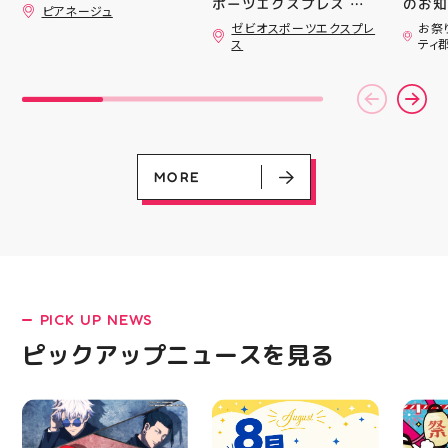
ポーツエクスプレス ア
のお知らせ 
ピアネージュ
ティ郡山です🦭 ・ ★本
用いた
ゼビオスポーツエクスプレ
お祭
日のラジオ★は アシッ
ざいま
ス
ティ
クスからランニングシュ
(水)〜
ーズ 「NOVA BLAST
営業時
6」の紹介でした ・ 特
いたします 
徴としては ☆軽量かつ
22:
反発性に優れた「FF
りBB
TURBO SQUARED」を新
お楽し
搭載し、推進力を向上さ
ご家族
せました！
人との
MORE
☆ASICSGRIPを前足部に
お出か
追加し、グリップ力を向
屋台グ
上させました！ ☆市場
に楽し
トレンドの反発性とクッ
ビアガ
ション性を表したデザイ
思い出
ンと優れた通気性を兼ね
皆さま
備えた「エンジニアード
フ一同
ウーブンアッパー」を搭
ており
PICK UP NEWS
載しました！ ・ 長距離
アガー
LATEST!
をカジュアルに走りたい
屋台村
ピックアップニュースを見る
ピックアップニュース
方や仕事履き、夏のお出
━━━
かけで長距離歩く方向け
━━━
のクッションシューズに
はプロ
なっています 人気ラン
から
ニングシューズの最新作
━━━
になります！ ・ 気にな
━━━