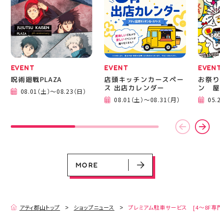
る方は是非、店頭に足を
郡山 
運んでください！ スポ
BBQ
ーツナビゲーター一同、
祭りB
店頭でお待ちしておりま
手ぶら
す(⁠◍⁠•⁠ᴗ⁠•⁠◍⁠)⁠ ・ #ゼビオ
み #
#アティ郡山 #福島美少
ィナー
女図鑑 #照山楓香
#夏の
#ASICS
EVENT
EVENT
EVEN
呪術廻戦PLAZA
店頭キッチンカースペー
お祭り
ス 出店カレンダー
ン 屋
08.01（土）～08.23（日）
EVENT
EVENT
EVENT
CAMPAIGN
CAMPAIGN
08.01（土）～08.31（月）
05.
呪術廻戦PLAZA
店頭キッチンカースペース 出店カ
お祭りBBQビアガーデン 屋上で好
ヨドバシカメラ 平日限定1時間駐
プレミアム駐車サービス [4～8F
レンダー
評営業中！
車サービス
専門店対象]
08.01（土）～08.23（日）
08.01（土）～08.31（月）
05.21（木）～09.27（日）
MORE
MORE
アティ郡山トップ
ショップニュース
プレミアム駐車サービス [4～8F専