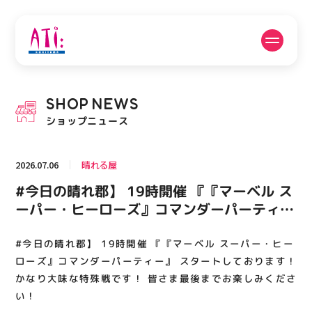
公式SNSフォローはこちら
SHOP
NEWS
PICK UP NEWS
SHOP NEWS
ショップニュース
ピックアップニュース
ショップニュース
2026.07.06
晴れる屋
FLOOR GUIDE
OPENING HOURS
#今日の晴れ郡】 19時開催 『『マーベル ス
フロアガイド
営業時間
ーパー・ヒーローズ』コマンダーパーティ
ー』 スタートしております！ かなり大味な
特殊戦です！ 皆さま最後までお楽しみくだ
#今日の晴れ郡】 19時開催 『『マーベル スーパー・ヒー
ACCESS
RECRUIT
アクセス・駐車場
スタッフ募集
さい！
ローズ』コマンダーパーティー』 スタートしております！
かなり大味な特殊戦です！ 皆さま最後までお楽しみくださ
い！