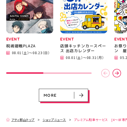
EVENT
EVENT
EVEN
呪術廻戦PLAZA
店頭キッチンカースペー
お祭り
ス 出店カレンダー
ン 屋
08.01（土）～08.23（日）
EVENT
EVENT
EVENT
CAMPAIGN
CAMPAIGN
08.01（土）～08.31（月）
05.
呪術廻戦PLAZA
店頭キッチンカースペース 出店カ
お祭りBBQビアガーデン 屋上で好
ヨドバシカメラ 平日限定1時間駐
プレミアム駐車サービス [4～8F
レンダー
評営業中！
車サービス
専門店対象]
08.01（土）～08.23（日）
08.01（土）～08.31（月）
05.21（木）～09.27（日）
MORE
MORE
アティ郡山トップ
ショップニュース
プレミアム駐車サービス [4～8F専