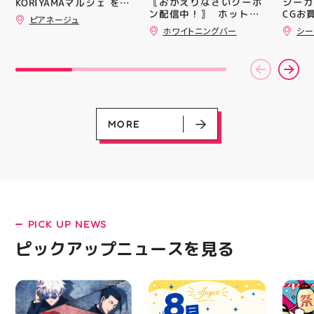
〖おかえりなさいクーポ
シーガ
KORIYAMAマルシェ を
ンと優れた通気性を兼ね
皆さま
ン配信中！〗 ⁡ ホットペ
CGお
@hic20240729 HICさ
ピアネージュ
備えた「エンジニアード
フ一同
ッパーより通常
る慈愛(
んにお誘い頂き参加させ
ホワイトニングバー
シー
ウーブンアッパー」を搭
ており
￥11,170······▸
￥30 
て頂きました。 ⁡ とても
載しました！ ・ 長距離
アガー
￥5️⃣,5️⃣8️⃣0️⃣のお得なク
(GD01
楽しい時間を過ごさせて
をカジュアルに走りたい
屋台村
ーポン配信中です★ ⁡ コ
(ﾐﾘｼｬ
頂きありがとうございま
方や仕事履き、夏のお出
━━━
ース終了した方、初回体
077)
した ⁡
かけで長距離歩く方向け
━━━
験後の再来店におすすめ
@jsca_sheer_candle #
のクッションシューズに
はプロ
です🦷 ⁡ ⁡ お一人様1回限
日本シアーキャンドル協
なっています 人気ラン
から
りのクーポンになります
会
ニングシューズの最新作
━━━
ので、是非お試し下さい
MORE
になります！ ・ 気にな
━━━
⁡ ご予約、ご来店お待ち
る方は是非、店頭に足を
郡山 
しております️ #ホワイト
運んでください！ スポ
BBQ
ニンク #ホワイトニング
ーツナビゲーター一同、
祭りB
キャンペーン
店頭でお待ちしておりま
手ぶら
#whitening #歯が白い
す(⁠◍⁠•⁠ᴗ⁠•⁠◍⁠)⁠ ・ #ゼビオ
み #
#歯の黄ばみ
#アティ郡山 #福島美少
ィナー
女図鑑 #照山楓香
#夏の
#ASICS
PICK UP NEWS
LATEST!
ピックアップニュースを見る
ピックアップニュース