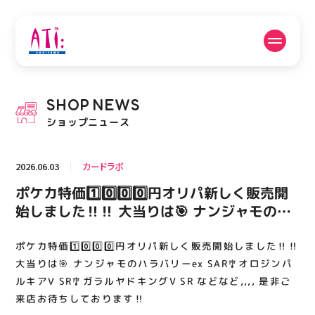
公式SNSフォローはこちら
SHOP
NEWS
PICK UP NEWS
SHOP NEWS
ショップニュース
ピックアップニュース
ショップニュース
2026.06.03
カードラボ
FLOOR GUIDE
OPENING HOURS
ポケカ特価1️⃣0️⃣0️⃣0️⃣円オリパ新しく販売開
フロアガイド
営業時間
始しました‼️‼️ 大当りは🎯 ナンジャモのハ
ラバリーex SAR🎐オロジンパルキアV SR🎐
ガラルヤドキングV SR などなど,,,, 是非ご来
ポケカ特価1️⃣0️⃣0️⃣0️⃣円オリパ新しく販売開始しました‼️‼️
ACCESS
RECRUIT
アクセス・駐車場
スタッフ募集
店お待ちしております‼️
大当りは🎯 ナンジャモのハラバリーex SAR🎐オロジンパ
ルキアV SR🎐ガラルヤドキングV SR などなど,,,, 是非ご
来店お待ちしております‼️