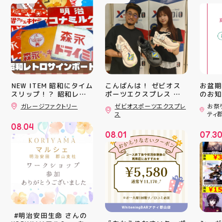
️NEW ITEM️ 昭和にタイム
こんばんは！ ゼビオス
お盆期
スリップ！？ 昭和レト
ポーツエクスプレス ア
のお知らせ 
ティ郡山です🦭 ・ ★本
用いた
ロサインボード大量入荷
ガレージファクトリー
ゼビオスポーツエクスプレ
お祭
日のラジオ★は アシッ
ざいま
しました！ 今回はお菓
ス
ティ
子系をまとめてみました
クスからランニングシュ
(水)〜
08
04
お部屋に飾ればバッチグ
ーズ 「NOVA BLAST
営業時
.
08
01
07
3
ー #昭和レトロ #アティ
6」の紹介でした ・ 特
いたします 
.
.
郡山 #福島県 #郡山駅前
徴としては ☆軽量かつ
22:
#郡山市
反発性に優れた「FF
りBB
TURBO SQUARED」を新
お楽し
搭載し、推進力を向上さ
ご家族
せました！
人との
☆ASICSGRIPを前足部に
お出か
追加し、グリップ力を向
屋台グ
上させました！ ☆市場
に楽し
トレンドの反発性とクッ
ビアガ
⁡ #明治安田生命 さんの
ション性を表したデザイ
思い出