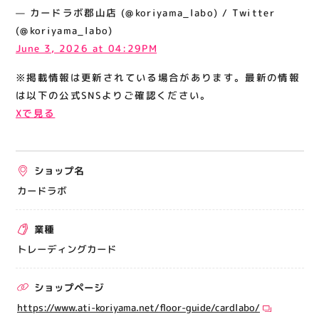
関連情報
— カードラボ郡山店 (@koriyama_labo) / Twitter
(@koriyama_labo)
お知らせ
June 3, 2026 at 04:29PM
お問い合わせ
※掲載情報は更新されている場合があります。最新の情報
プライバシーポリシー
は以下の公式SNSよりご確認ください。
サイトポリシー
Xで見る
運営会社
ショップ名
出店をご検討の方へ
カードラボ
テナント出店募集
催事出店募集
業種
アティビジョンについて
トレーディングカード
ショップページ
https://www.ati-koriyama.net/floor-guide/cardlabo/