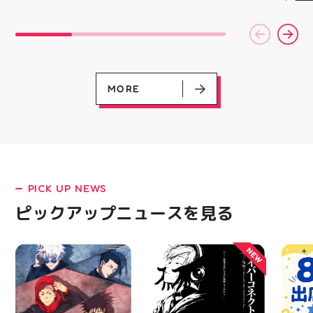
￥11,17
修理対応😊✨
ラ雑貨 コレクション
スポー
￥5️⃣,
HUBSTORE 数量限定 新
ズなど
ーポン
商品入荷
ぜひご
ース終
熱い夏
験後の
ます️
です🦷
ター一
りのク
ります✧⁠◝
ので、
MORE
オ #
⁡ ご
してお
ニンク
キャン
#whi
#歯の
PICK UP NEWS
ピックアップニュースを見る
LATEST!
ピックアップニュース
NEW