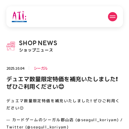
公式SNSフォローはこちら
SHOP
NEWS
PICK UP NEWS
SHOP NEWS
ショップニュース
ピックアップニュース
ショップニュース
2025.10.04
シーガル
FLOOR GUIDE
OPENING HOURS
デュエマ数量限定特価を補充いたしました❗️
フロアガイド
営業時間
ぜひご利用ください😊
デュエマ数量限定特価を補充いたしました❗️ ぜひご利用く
ACCESS
RECRUIT
アクセス・駐車場
スタッフ募集
ださい😊
— カードゲームのシーガル郡山店 (@seagull_koriyam) /
Twitter (@seagull_koriyam)