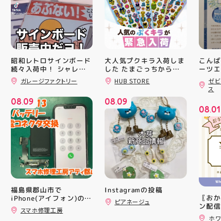
昭和レトロサインボード
大人気プクキラ入荷しま
こんば
続々入荷中！ シャレオ
した たまごっちからサ
ーツエ
ンリオまで 全13種類の
ィ郡山
ツでナウイ すべてA4サ
ガレージファクトリー
HUB STORE
ゼビ
豊富なラインナップが勢
「ゼビ
イズなのでインテリアに
ス
も 取り入れやすいです
揃い ぷくっとしたキュ
つり」
08
09
08
09
よ！ 郡山駅前 アティ郡
ートなフォルムに 思わ
す(⁠✷⁠
.
.
08
01
山4F “ガレージファクト
ず胸キュンしちゃうデザ
16(
.
リー”へ遊びに来てね️‍️‍️‍ #
インばかり 集めたくな
ィ館内
福島 #郡山 #郡山駅前 #
る可愛さで コレクショ
17:
雑貨屋 #昭和レトロ
ンにもぴったり 数量限
を行い
定での入荷となりますの
入り口
で 気になっていた方、
ーや瓶
まだGETできてない方は
対策グ
売り切れる前にぜひお早
た、5
めにチェックしてくださ
ート(
いね お気に入りの1個、
買い上
Instagramの投稿
福島県郡山市で
見つかりますように #プ
ツポイ
〖おか
iPhone(アイフォン)の充
ピアネージュ
クキラ #たまごっち #サ
録)画
ン配信
電口修理はスマホ修理工
スマホ修理工房
ンリオ #シール活 #シー
だくと
ッパー
房アティ郡山店なら即日
ホワ
ル キャラグッズ プチプ
加する