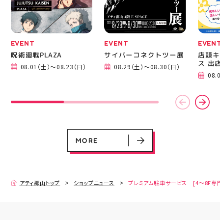
EVENT
EVENT
EVEN
呪術廻戦PLAZA
サイバーコネクトツー展
店頭キ
ス 出
08.01（土）～08.23（日）
08.29（土）～08.30（日）
08.
EVENT
EVENT
EVENT
EVENT
CAMPAIGN
CAMPAIGN
呪術廻戦PLAZA
サイバーコネクトツー展
店頭キッチンカースペース 出店カ
お祭りBBQビアガーデン 屋上で好
ヨドバシカメラ 平日限定1時間駐
プレミアム駐車サービス [4～8F
レンダー
評営業中！
車サービス
専門店対象]
08.01（土）～08.23（日）
08.29（土）～08.30（日）
08.01（土）～08.31（月）
05.21（木）～09.27（日）
MORE
MORE
アティ郡山トップ
ショップニュース
プレミアム駐車サービス [4～8F専