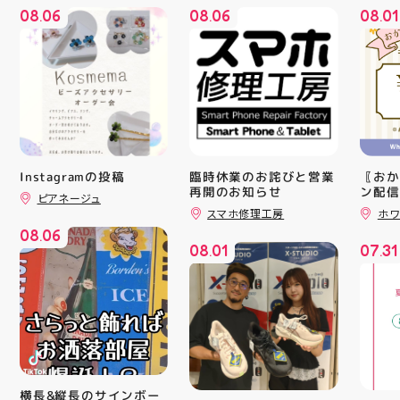
08
06
08
06
08
01
.
.
.
Instagramの投稿
臨時休業のお詫びと営業
〖おか
再開のお知らせ
ン配信
ピアネージュ
ッパー
スマホ修理工房
ホワ
￥11,17
08
06
￥5️⃣,
.
08
01
07
31
ーポン
.
.
ース終
験後の
です🦷
りのク
ので、
⁡ ご
してお
ニンク
キャン
横長&縦長のサインボー