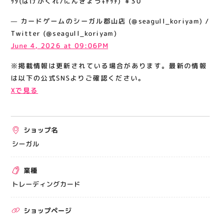
ｯﾀ(ばけがくれ/にんぎょうｷｬｯﾁ) ￥30
関連情報
— カードゲームのシーガル郡山店 (@seagull_koriyam) /
お知らせ
Twitter (@seagull_koriyam)
お問い合わせ
June 4, 2026 at 09:06PM
プライバシーポリシー
※掲載情報は更新されている場合があります。最新の情報
サイトポリシー
は以下の公式SNSよりご確認ください。
Xで見る
運営会社
出店をご検討の方へ
ショップ名
テナント出店募集
シーガル
催事出店募集
業種
アティビジョンについて
トレーディングカード
ショップページ