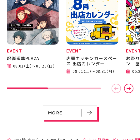
ニングシューズの最新作
━━━
になります！ ・ 気にな
━━━
る方は是非、店頭に足を
郡山 
運んでください！ スポ
BBQ
ーツナビゲーター一同、
祭りB
店頭でお待ちしておりま
手ぶら
す(⁠◍⁠•⁠ᴗ⁠•⁠◍⁠)⁠ ・ #ゼビオ
み #
#アティ郡山 #福島美少
ィナー
女図鑑 #照山楓香
#夏の
#ASICS
EVENT
EVENT
EVEN
呪術廻戦PLAZA
店頭キッチンカースペー
お祭り
ス 出店カレンダー
ン 屋
08.01（土）～08.23（日）
EVENT
EVENT
EVENT
CAMPAIGN
CAMPAIGN
08.01（土）～08.31（月）
05.
呪術廻戦PLAZA
店頭キッチンカースペース 出店カ
お祭りBBQビアガーデン 屋上で好
ヨドバシカメラ 平日限定1時間駐
プレミアム駐車サービス [4～8F
レンダー
評営業中！
車サービス
専門店対象]
08.01（土）～08.23（日）
08.01（土）～08.31（月）
05.21（木）～09.27（日）
MORE
MORE
アティ郡山トップ
ショップニュース
プレミアム駐車サービス [4～8F専