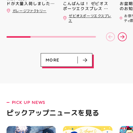
#whi
こんばんは！ ゼビオス
お盆期
ドが大量入荷しました！
#歯の
ポーツエクスプレス ア
のお知らせ 
さらっと飾ればあっとい
ガレージファクトリー
ティ郡山です🦭 ・ ★本
用いた
う間にお洒落空間爆誕️‍️‍️‍
ゼビオスポーツエクスプレ
お祭
ナンバープレートやブリ
日のラジオ★は アシッ
ざいま
ス
ティ
キ看板と合わせて飾るの
クスからランニングシュ
(水)〜
がオススメです 郡山駅
ーズ 「NOVA BLAST
営業時
前 アティ郡山4F “ガレ
6」の紹介でした ・ 特
いたします 
ージファクトリー”へ遊
徴としては ☆軽量かつ
22:
びに来てね️‍️‍️‍ #福島 #郡山
反発性に優れた「FF
りBB
#郡山駅前 #雑貨屋 #ア
TURBO SQUARED」を新
お楽し
メリカン雑貨
搭載し、推進力を向上さ
ご家族
せました！
人との
MORE
☆ASICSGRIPを前足部に
お出か
追加し、グリップ力を向
屋台グ
上させました！ ☆市場
に楽し
トレンドの反発性とクッ
ビアガ
ション性を表したデザイ
思い出
ンと優れた通気性を兼ね
皆さま
備えた「エンジニアード
フ一同
ウーブンアッパー」を搭
ており
PICK UP NEWS
LATEST!
載しました！ ・ 長距離
アガー
をカジュアルに走りたい
屋台村
ピックアップニュース
ピックアップニュースを見る
方や仕事履き、夏のお出
━━━
かけで長距離歩く方向け
━━━
のクッションシューズに
はプロ
なっています 人気ラン
から