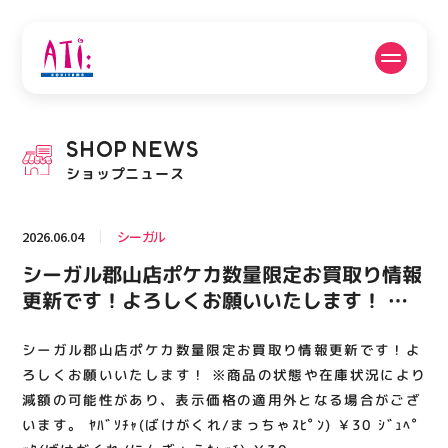
公式SNSフォローはこちら
SHOP
NEWS
PICK UP NEWS
SHOP NEWS
ショップニュース
ピックアップニュース
ショップニュース
2026.06.04
シーガル
FLOOR GUIDE
OPENING HOURS
シーガル郡山店ポケカ数量限定お買取り情報
フロアガイド
営業時間
更新です！よろしくお願いいたします！ ※
商品の状態や在庫状況により減額の可能性が
あり、表示価格の適用外となる場合がござい
シーガル郡山店ポケカ数量限定お買取り情報更新です！よ
ACCESS
RECRUIT
アクセス・駐車場
スタッフ募集
ます。 ﾔﾊﾞｿﾁｬ(ばけがくれ/まっちゃｽﾋﾟﾝ)
ろしくお願いいたします！ ※商品の状態や在庫状況により
￥30 ｼﾞｭﾍﾟｯﾀ(ばけがくれ/にんぎょうｷｬｯﾁ)
減額の可能性があり、表示価格の適用外となる場合がござ
います。 ﾔﾊﾞｿﾁｬ(ばけがくれ/まっちゃｽﾋﾟﾝ) ￥30 ｼﾞｭﾍﾟ
￥30