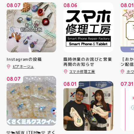
08
07
08
06
08
01
.
.
.
Instagramの投稿
臨時休業のお詫びと営業
〖おか
再開のお知らせ
ン配信
ピアネージュ
ッパー
スマホ修理工房
ホワ
￥11,17
08
07
￥5️⃣,
.
08
01
07
31
ーポン
.
.
ース終
験後の
です🦷
りのク
ので、
⁡ ご
してお
ニンク
キャン
🩵🐄NEW ITEM🐄🩵 さく