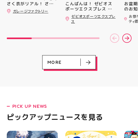
#whi
こんばんは！ ゼビオス
お盆期
さく衣がリアル！ さく
#歯の
ポーツエクスプレス ア
のお知らせ 
さくミルクスクイーズ入
ガレージファクトリー
ティ郡山です🦭 ・ ★本
用いた
荷！ クセになる感触で
ゼビオスポーツエクスプレ
お祭
すよ 他にもスクイーズ
日のラジオ★は アシッ
ざいま
ス
ティ
大量入荷予定です お楽
クスからランニングシュ
(水)〜
しみにーっ️‍️‍️‍ #スクイーズ
ーズ 「NOVA BLAST
営業時
#アティ郡山 #福島県 #
6」の紹介でした ・ 特
いたします 
郡山駅前 #郡山市
徴としては ☆軽量かつ
22:
反発性に優れた「FF
りBB
TURBO SQUARED」を新
お楽し
搭載し、推進力を向上さ
ご家族
せました！
人との
MORE
☆ASICSGRIPを前足部に
お出か
追加し、グリップ力を向
屋台グ
上させました！ ☆市場
に楽し
トレンドの反発性とクッ
ビアガ
ション性を表したデザイ
思い出
ンと優れた通気性を兼ね
皆さま
備えた「エンジニアード
フ一同
ウーブンアッパー」を搭
ており
PICK UP NEWS
LATEST!
載しました！ ・ 長距離
アガー
をカジュアルに走りたい
屋台村
ピックアップニュース
ピックアップニュースを見る
方や仕事履き、夏のお出
━━━
かけで長距離歩く方向け
━━━
のクッションシューズに
はプロ
なっています 人気ラン
から