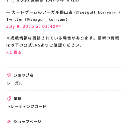
て!｣ ￥200 裏斬隠 ﾃﾝｻｲ･ﾊｰﾄ ￥300
関連情報
— カードゲームのシーガル郡山店 (@seagull_koriyam) /
お知らせ
Twitter (@seagull_koriyam)
お問い合わせ
July 9, 2026 at 03:40PM
プライバシーポリシー
※掲載情報は更新されている場合があります。最新の情報
サイトポリシー
は以下の公式SNSよりご確認ください。
Xで見る
運営会社
出店をご検討の方へ
ショップ名
テナント出店募集
シーガル
催事出店募集
業種
アティビジョンについて
トレーディングカード
ショップページ