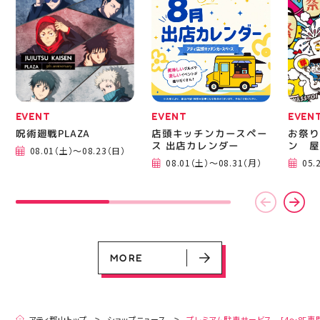
ニングシューズの最新作
━━━
になります！ ・ 気にな
━━━
る方は是非、店頭に足を
郡山 
運んでください！ スポ
BBQ
ーツナビゲーター一同、
祭りB
店頭でお待ちしておりま
手ぶら
す(⁠◍⁠•⁠ᴗ⁠•⁠◍⁠)⁠ ・ #ゼビオ
み #
#アティ郡山 #福島美少
ィナー
女図鑑 #照山楓香
#夏の
#ASICS
EVENT
EVENT
EVEN
呪術廻戦PLAZA
店頭キッチンカースペー
お祭り
ス 出店カレンダー
ン 屋
08.01（土）～08.23（日）
EVENT
EVENT
EVENT
CAMPAIGN
CAMPAIGN
08.01（土）～08.31（月）
05.
呪術廻戦PLAZA
店頭キッチンカースペース 出店カ
お祭りBBQビアガーデン 屋上で好
ヨドバシカメラ 平日限定1時間駐
プレミアム駐車サービス [4～8F
レンダー
評営業中！
車サービス
専門店対象]
08.01（土）～08.23（日）
08.01（土）～08.31（月）
05.21（木）～09.27（日）
MORE
MORE
アティ郡山トップ
ショップニュース
プレミアム駐車サービス [4～8F専