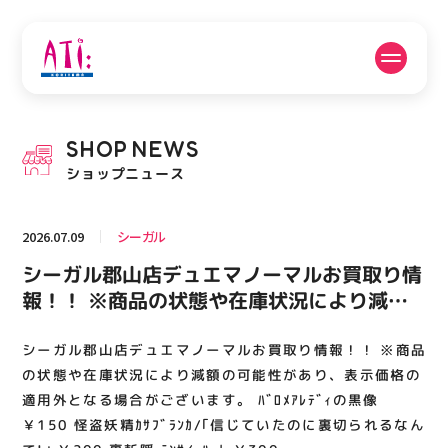
公式SNSフォローはこちら
SHOP
NEWS
PICK UP NEWS
SHOP NEWS
ショップニュース
ピックアップニュース
ショップニュース
2026.07.09
シーガル
FLOOR GUIDE
OPENING HOURS
シーガル郡山店デュエマノーマルお買取り情
フロアガイド
営業時間
報！！ ※商品の状態や在庫状況により減額
の可能性があり、表示価格の適用外となる場
合がございます。 ﾊﾞﾛﾒｱﾚﾃﾞｨの黒像 ￥150
シーガル郡山店デュエマノーマルお買取り情報！！ ※商品
ACCESS
RECRUIT
アクセス・駐車場
スタッフ募集
怪盗妖精ｶｻﾌﾞﾗﾝｶ/｢信じていたのに裏切られ
の状態や在庫状況により減額の可能性があり、表示価格の
るなんて!｣ ￥200 裏斬隠 ﾃﾝｻｲ･ﾊｰﾄ ￥300
適用外となる場合がございます。 ﾊﾞﾛﾒｱﾚﾃﾞｨの黒像
￥150 怪盗妖精ｶｻﾌﾞﾗﾝｶ/｢信じていたのに裏切られるなん