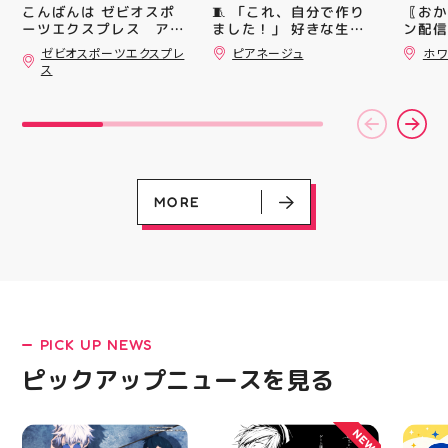
シル活
🧵 「これ、自分で作り
〖おか
こんばんは ゼビオスポ
HUBS
ました！」 好きな生地
ン配信
ーツエクスプレス アテ
を選んで、ミシンで少し
ッパー
ィ郡山です ・ 本日は
ゼビオスポーツエクスプレ
ピアネージュ
ホワ
ずつ形にしていく時間
￥11,17
「ゼビオスポーツなつま
ス
つり」開催のお知らせで
完成した時の嬉しさは格
￥5️⃣,
す(⁠✷⁠‿⁠✷⁠) ☆8/15(土)・
別です ピアネージュの
ーポン
16(日)の２日間 ★アテ
ミシン教室では、 「ミ
ース終
ィ館内にて ☆11:00〜
シンを使ってみたいけ
験後の
17:00(予定)でイベント
ど、ちょっと不安…」
です🦷
を行います！ ・ アティ
「作りたいものがあるけ
りのク
入り口横にて冷たいゼリ
ど、作り方が分からな
ので、
ーや瓶ジュース、熱中症
い」 そんな初心者さん
⁡ ご
MORE
対策グッズの販売🧊 ま
も大歓迎です お洋服・
してお
た、5F店舗の当日のレシ
バッグ・小物など、 あ
ニンク
ート(税込2000円以上お
なたの「作ってみた
キャン
買い上げ)１枚＋スポー
い！」を一緒に形にしま
#whi
ツポイントアプリ(本登
しょう🧵 今回は素敵な
#歯の
録)画面ご提示していた
パンツが完成 お孫ちゃ
だくと１回くじ引きに参
んの甚平も、とっても可
加することができます️
愛く仕上がりました
PICK UP NEWS
LATEST!
スポーツに関連したグッ
「私にもできるかな？」
ズなどが当たりますので
という方もお気軽に 作
ピックアップニュース
ピックアップニュースを見る
ぜひご参加ください️ ・
りたいものについてもご
熱い夏を盛り上げていき
相談ください♪ ピアネー
ます️ スポーツナビゲー
ジュ 気になる方はDMま
NEW
ター一同当お待ちしてお
たは店頭でお気軽にお問