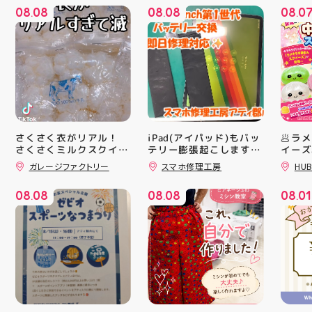
08
08
08
08
08
0
.
.
.
さくさく衣がリアル！
iPad(アイパッド)もバッ
🥟ラ
さくさくミルクスクイー
テリー膨張起こします🔋
イーズ
💥スマホ修理工房アティ
沸騰中
ズ入荷！ クセになる感
ガレージファクトリー
スマホ修理工房
HUB
郡山店ならデータそのま
んスク
触ですよ 他にもスクイ
ーズ大量入荷予定です
ま修理できます😊
キラキ
08
08
08
08
08
01
お楽しみにーっ️‍️‍️‍ 郡山駅
が と
.
.
.
前 アティ郡山4F “ガレ
にゅっ
ージファクトリー”へ遊
みつき
びに来てね️‍️‍️‍ #福島 #郡山
い…！
#郡山駅前 #雑貨屋 #ス
に入っ
クイーズ
子が出
らのお
中華ま
中華ま
レンド