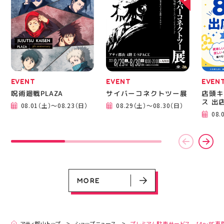
ります✧⁠◝⁠(⁠⁰⁠▿⁠⁰⁠)⁠◜⁠✧ #ゼビ
い合わせください 写真
オ #アティ郡山
を横にスワイプして、完
成までの様子も見てね #
ピアネージュ #ミシン教
室 #ソーイング教室 #ミ
シン初心者 #ハンドメイ
ド 手作り 洋裁 ソーイン
グ 郡山市 郡山 福島県
手作りのある暮らし
EVENT
EVENT
EVEN
呪術廻戦PLAZA
サイバーコネクトツー展
店頭キ
ス 出
08.01（土）～08.23（日）
08.29（土）～08.30（日）
EVENT
EVENT
EVENT
EVENT
CAMPAIGN
CAMPAIGN
08.
呪術廻戦PLAZA
サイバーコネクトツー展
店頭キッチンカースペース 出店カ
お祭りBBQビアガーデン 屋上で好
ヨドバシカメラ 平日限定1時間駐
プレミアム駐車サービス [4～8F
レンダー
評営業中！
車サービス
専門店対象]
08.01（土）～08.23（日）
08.29（土）～08.30（日）
08.01（土）～08.31（月）
05.21（木）～09.27（日）
MORE
MORE
アティ郡山トップ
ショップニュース
プレミアム駐車サービス [4～8F専