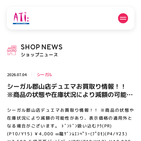
公式SNSフォローはこちら
SHOP
NEWS
PICK UP NEWS
SHOP NEWS
ショップニュース
ピックアップニュース
ショップニュース
2026.07.04
シーガル
FLOOR GUIDE
OPENING HOURS
シーガル郡山店デュエマお買取り情報！！
フロアガイド
営業時間
※商品の状態や在庫状況により減額の可能性
があり、表示価格の適用外となる場合がござ
います。 ﾄﾞﾝﾄﾞﾝ吸い込むﾅｳ(PR)(P10/Y15)
シーガル郡山店デュエマお買取り情報！！ ※商品の状態や
ACCESS
RECRUIT
アクセス・駐車場
スタッフ募集
￥4,000 ∞龍ｹﾞﾝﾑｴﾝﾍﾟﾗｰ(ﾌﾟﾛﾓ)(P4/Y23)
在庫状況により減額の可能性があり、表示価格の適用外と
￥7,500 Ｓ級不死ﾃﾞｯﾄﾞｿﾞｰﾝ(PR)(P19/Y17)
なる場合がございます。 ﾄﾞﾝﾄﾞﾝ吸い込むﾅｳ(PR)
(P10/Y15) ￥4,000 ∞龍ｹﾞﾝﾑｴﾝﾍﾟﾗｰ(ﾌﾟﾛﾓ)(P4/Y23)
￥10,000