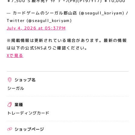
￥7,500 Ｓ級不死ﾃﾞｯﾄﾞｿﾞｰﾝ(PR)(P19/Y17) ￥10,000
関連情報
— カードゲームのシーガル郡山店 (@seagull_koriyam) /
お知らせ
Twitter (@seagull_koriyam)
お問い合わせ
July 4, 2026 at 05:37PM
プライバシーポリシー
※掲載情報は更新されている場合があります。最新の情報
サイトポリシー
は以下の公式SNSよりご確認ください。
Xで見る
運営会社
出店をご検討の方へ
ショップ名
テナント出店募集
シーガル
催事出店募集
業種
アティビジョンについて
トレーディングカード
ショップページ