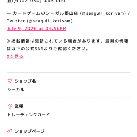
箔)(GD02-054) ￥45,000
関連情報
— カードゲームのシーガル郡山店 (@seagull_koriyam) /
お知らせ
Twitter (@seagull_koriyam)
お問い合わせ
July 9, 2026 at 04:56PM
プライバシーポリシー
※掲載情報は更新されている場合があります。最新の情報
サイトポリシー
は以下の公式SNSよりご確認ください。
Xで見る
運営会社
出店をご検討の方へ
ショップ名
テナント出店募集
シーガル
催事出店募集
業種
アティビジョンについて
トレーディングカード
ショップページ