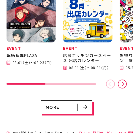
EVENT
EVENT
EVEN
呪術廻戦PLAZA
店頭キッチンカースペー
お祭り
ス 出店カレンダー
ン 屋
08.01（土）～08.23（日）
EVENT
EVENT
EVENT
CAMPAIGN
CAMPAIGN
08.01（土）～08.31（月）
05.
呪術廻戦PLAZA
店頭キッチンカースペース 出店カ
お祭りBBQビアガーデン 屋上で好
ヨドバシカメラ 平日限定1時間駐
プレミアム駐車サービス [4～8F
レンダー
評営業中！
車サービス
専門店対象]
08.01（土）～08.23（日）
08.01（土）～08.31（月）
05.21（木）～09.27（日）
MORE
MORE
アティ郡山トップ
ショップニュース
プレミアム駐車サービス [4～8F専