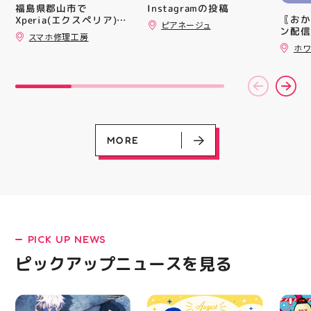
シル活 新商品入荷
トレン
Instagramの投稿
福島県郡山市で
HUBSTORE
ション
〖おか
Xperia(エクスペリア)の
ピアネージュ
ンと優
ン配信
画面交換も即日修理対応
スマホ修理工房
備えた
ッパー
😊💪
ホワ
ウーブ
￥11,17
載しま
￥5️⃣,
をカジ
ーポン
方や仕
ース終
かけで
験後の
のクッ
です🦷
なって
りのク
ニング
ので、
MORE
になり
⁡ ご
る方は
してお
運んで
ニンク
ーツナ
キャン
店頭で
#whi
す(⁠◍⁠•
#歯の
#アテ
女図鑑
#ASIC
PICK UP NEWS
LATEST!
ピックアップニュース
ピックアップニュースを見る