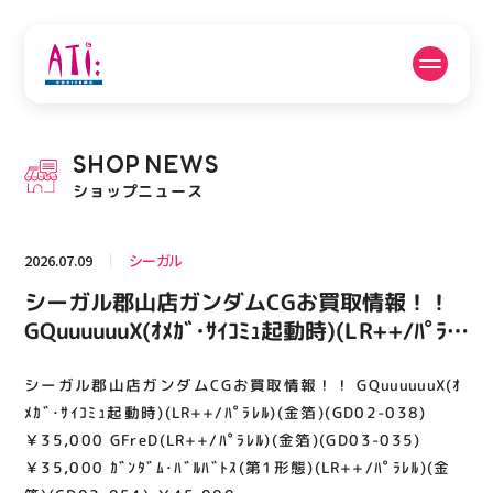
公式SNSフォローはこちら
SHOP
NEWS
PICK UP NEWS
SHOP NEWS
ショップニュース
ピックアップニュース
ショップニュース
2026.07.09
シーガル
FLOOR GUIDE
OPENING HOURS
シーガル郡山店ガンダムCGお買取情報！！
フロアガイド
営業時間
GQuuuuuuX(ｵﾒｶﾞ･ｻｲｺﾐｭ起動時)(LR++/ﾊﾟﾗﾚ
ﾙ)(金箔)(GD02-038) ￥35,000
GFreD(LR++/ﾊﾟﾗﾚﾙ)(金箔)(GD03-035)
シーガル郡山店ガンダムCGお買取情報！！ GQuuuuuuX(ｵ
ACCESS
RECRUIT
アクセス・駐車場
スタッフ募集
￥35,000 ｶﾞﾝﾀﾞﾑ･ﾊﾞﾙﾊﾞﾄｽ(第1形態)(LR++/
ﾒｶﾞ･ｻｲｺﾐｭ起動時)(LR++/ﾊﾟﾗﾚﾙ)(金箔)(GD02-038)
ﾊﾟﾗﾚﾙ)(金箔)(GD02-054) ￥45,000
￥35,000 GFreD(LR++/ﾊﾟﾗﾚﾙ)(金箔)(GD03-035)
￥35,000 ｶﾞﾝﾀﾞﾑ･ﾊﾞﾙﾊﾞﾄｽ(第1形態)(LR++/ﾊﾟﾗﾚﾙ)(金