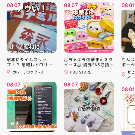
08
07
08
07
08
01
.
.
.
昭和にタイムスリッ
🥟ラメキラ中華まんスク
こんば
プ！？ 昭和レトロサイ
イーズ🥟 海外SNSで話題
ポーツ
沸騰中 ラメキラ中華ま
ティ郡
ンボード大量入荷しまし
ガレージファクトリー
HUB STORE
ゼビ
んスクイーズが新登場！
日のラ
た！ 今回はお菓子系を
ス
まとめてみました お部
キラキラグリッター素材
クスか
08
07
08
07
屋に飾ればバッチグー
が とにかくかわいい♪ む
ーズ 「
.
.
08
01
郡山駅前 アティ郡山4F
にゅっとクセになる や
6」の
.
“ガレージファクトリ
みつき触感がたまらな
徴とし
ー”へ遊びに来てね️‍️‍️‍ #福
い…！ せいろ型ケース
反発性
島 #郡山 #郡山駅前 #雑
に入っていて どの色の
TURB
貨屋 #昭和レトロ
子が出るかは 開けてか
搭載し
らのお楽しみ #ラメキラ
せまし
中華まん #スクイーズ #
☆ASI
中華まんグッズ #海外ト
追加し
レンド #むにゅむにゅ
上させ