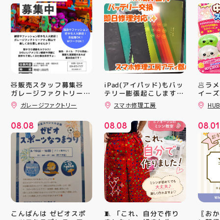
🧸販売スタッフ募集🧸
iPad(アイパッド)もバッ
🥟ラ
ガレージファクトリーア
テリー膨張起こします🔋
イーズ
💥スマホ修理工房アティ
沸騰中
ティ郡山では 販売スタ
ガレージファクトリー
スマホ修理工房
HUB
郡山店ならデータそのま
んスク
ッフを募集しております
販売業未経験でも大丈夫
ま修理できます😊
キラキ
08
08
08
08
08
01
キャラクターや雑貨、
が と
.
.
.
ファッションが好きな方
にゅっ
大歓迎️‍️‍️‍ Wワークされてる
みつき
方も可能ですよ！ 求人
い…！
サイト「エンゲージ」で
に入っ
もご応募可能です‍♀️ ️DM
子が出
でのご応募は不可となり
らのお
ます️ 私達と一緒に楽し
中華ま
くお仕事しましょう️ お
中華ま
電話、ご応募お待ちして
レンド
おります！ #スタッフ募
シル活
🧵 「これ、自分で作り
〖おか
こんばんは ゼビオスポ
集 #アティ郡山 #福島県
HUBS