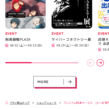
成までの様子も見てね #
ピアネージュ #ミシン教
室 #ソーイング教室 #ミ
シン初心者 #ハンドメイ
ド 手作り 洋裁 ソーイン
グ 郡山市 郡山 福島県
手作りのある暮らし
EVENT
EVENT
EVEN
呪術廻戦PLAZA
サイバーコネクトツー展
店頭キ
ス 出
08.01（土）～08.23（日）
08.29（土）～08.30（日）
EVENT
EVENT
EVENT
EVENT
CAMPAIGN
CAMPAIGN
08.
呪術廻戦PLAZA
サイバーコネクトツー展
店頭キッチンカースペース 出店カ
お祭りBBQビアガーデン 屋上で好
ヨドバシカメラ 平日限定1時間駐
プレミアム駐車サービス [4～8F
レンダー
評営業中！
車サービス
専門店対象]
08.01（土）～08.23（日）
08.29（土）～08.30（日）
08.01（土）～08.31（月）
05.21（木）～09.27（日）
MORE
MORE
アティ郡山トップ
ショップニュース
プレミアム駐車サービス [4～8F専