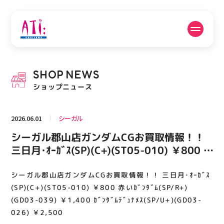
公式SNSフォローはこちら
SHOP
NEWS
PICK UP NEWS
SHOP NEWS
ショップニュース
ピックアップニュース
ショップニュース
2026.06.01
シーガル
FLOOR GUIDE
OPENING HOURS
シーガル郡山店ガンダムCGお買取情報！！
フロアガイド
営業時間
三日月･ｵｰｶﾞｽ(SP)(C+)(ST05-010) ￥800 赤
いｶﾞﾝﾀﾞﾑ(SP/R+)(GD03-039) ￥1,400 ｶﾞﾝ
ﾀﾞﾑﾃﾞｭﾅﾒｽ(SP/U+)(GD03-026) ￥2,500
シーガル郡山店ガンダムCGお買取情報！！ 三日月･ｵｰｶﾞｽ
ACCESS
RECRUIT
アクセス・駐車場
スタッフ募集
(SP)(C+)(ST05-010) ￥800 赤いｶﾞﾝﾀﾞﾑ(SP/R+)
(GD03-039) ￥1,400 ｶﾞﾝﾀﾞﾑﾃﾞｭﾅﾒｽ(SP/U+)(GD03-
026) ￥2,500