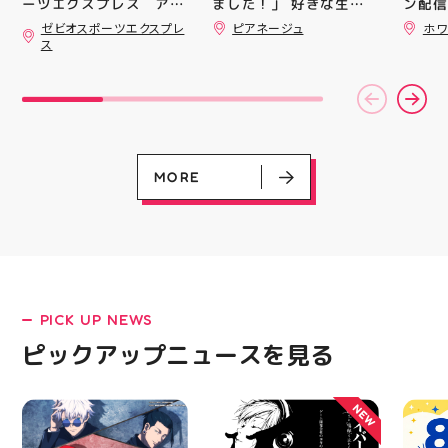
ました！」 好きな生地
ン配信
ーツエクスプレス アテ
#郡山駅前 #郡山市
を選んで、ミシンで少し
ッパー
ィ郡山です ・ 本日は
ゼビオスポーツエクスプレ
ピアネージュ
ホワ
ずつ形にしていく時間
￥11,17
「ゼビオスポーツなつま
ス
つり」開催のお知らせで
完成した時の嬉しさは格
￥5️⃣,
す(⁠✷⁠‿⁠✷⁠) ☆8/15(土)・
別です ピアネージュの
ーポン
16(日)の２日間 ★アテ
ミシン教室では、 「ミ
ース終
ィ館内にて ☆11:00〜
シンを使ってみたいけ
験後の
17:00(予定)でイベント
ど、ちょっと不安…」
です🦷
を行います！ ・ アティ
「作りたいものがあるけ
りのク
入り口横にて冷たいゼリ
ど、作り方が分からな
ので、
ーや瓶ジュース、熱中症
い」 そんな初心者さん
⁡ ご
MORE
対策グッズの販売🧊 ま
も大歓迎です お洋服・
してお
た、5F店舗の当日のレシ
バッグ・小物など、 あ
ニンク
ート(税込2000円以上お
なたの「作ってみた
キャン
買い上げ)１枚＋スポー
い！」を一緒に形にしま
#whi
ツポイントアプリ(本登
しょう🧵 今回は素敵な
#歯の
録)画面ご提示していた
パンツが完成 お孫ちゃ
だくと１回くじ引きに参
んの甚平も、とっても可
加することができます️
愛く仕上がりました
PICK UP NEWS
スポーツに関連したグッ
「私にもできるかな？」
LATEST!
ズなどが当たりますので
という方もお気軽に 作
ピックアップニュースを見る
ピックアップニュース
ぜひご参加ください️ ・
りたいものについてもご
熱い夏を盛り上げていき
相談ください♪ ピアネー
ます️ スポーツナビゲー
ジュ 気になる方はDMま
NEW
ター一同当お待ちしてお
たは店頭でお気軽にお問
ります✧⁠◝⁠(⁠⁰⁠▿⁠⁰⁠)⁠◜⁠✧ #ゼビ
い合わせください 写真
オ #アティ郡山
を横にスワイプして、完