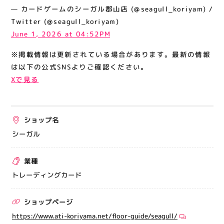
関連情報
— カードゲームのシーガル郡山店 (@seagull_koriyam) /
Twitter (@seagull_koriyam)
お知らせ
June 1, 2026 at 04:52PM
お問い合わせ
※掲載情報は更新されている場合があります。最新の情報
プライバシーポリシー
は以下の公式SNSよりご確認ください。
サイトポリシー
Xで見る
運営会社
ショップ名
出店をご検討の方へ
シーガル
テナント出店募集
催事出店募集
業種
アティビジョンについて
トレーディングカード
ショップページ
https://www.ati-koriyama.net/floor-guide/seagull/