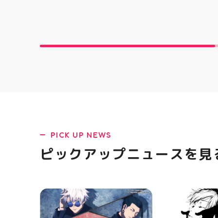
ォルムに 思わず胸キュンしちゃ
好きな方大歓迎️
うデザインばかり 集めたくなる
る方も可能で
可愛さで コレクションにもぴっ
「エンゲー
たり 数量限定での入荷となりま
です‍♀️ ️
すので 気になっていた方、まだ
ります️ 私
GETできてない方は 売り切れる
事しましょう
前にぜひお早めにチェックして
待ちしており
くださいね お気に入りの1個、
募集 #アティ
見つかりますように #プクキラ
山駅前 #郡
#たまごっち #サンリオ #シー
ル活 #シール キャラグッズ プ
チプラ雑貨 コレクション
HUBSTORE 数量限定 新商品入
荷
PICK UP NEWS
ピックアップニュースを見