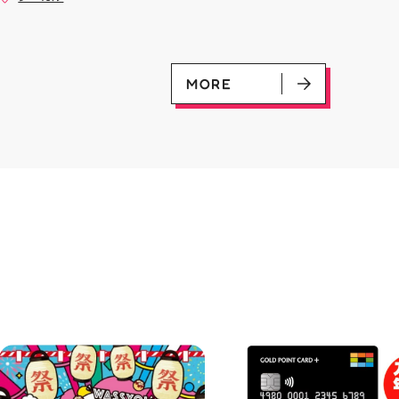
是非ご来店お待ちしてお
(U)(GD01-100) ￥30 ﾌﾗｯﾄ(ﾐﾘ
#お祭りBBQ #屋台グルメ #手
♪
ｼｬ仕様)(C)(GD04-077) ￥50
ぶらBBQ #お盆 #夏休み #郡山
ランチ #郡山ディナー #家族で
おでかけ #夏の思い出 #BBQ
MORE