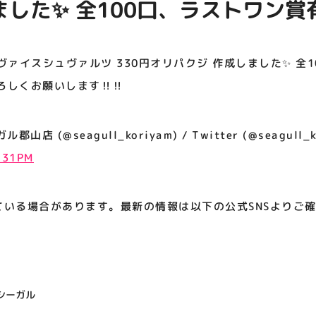
ました✨ 全100口、ラストワン
アティビジョンについて
ろしくお願いします‼️‼️
ヴァイスシュヴァルツ 330円オリパクジ 作成しました✨ 全
しくお願いします‼️‼️
 (@seagull_koriyam) / Twitter (@seagull_k
9:31PM
ている場合があります。最新の情報は以下の公式SNSよりご
シーガル