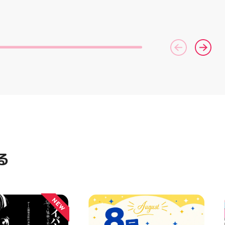
‍️‍️‍ Wワークされて
コース終了した方、初回体験後
すよ！ 求人サイト
の再来店におすすめです🦷 ⁡ ⁡ お
ジ」でもご応募可能
一人様1回限りのクーポンにな
DMでのご応募は不可とな
りますので、是非お試し下さい ⁡
達と一緒に楽しくお仕
ご予約、ご来店お待ちしており
️ お電話、ご応募お
ます️ #ホワイトニンク #ホワイ
ます！ #スタッフ
トニングキャンペーン
郡山 #福島県 #郡
#whitening #歯が白い #歯の
山市
黄ばみ
る
NEW