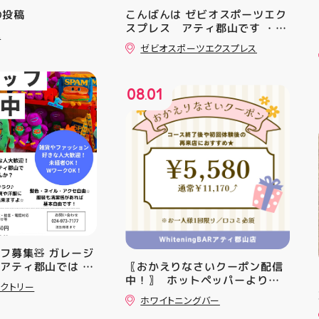
mの投稿
こんばんは ゼビオスポーツエク
スプレス アティ郡山です ・
ュ
本日は 「ゼビオスポーツなつま
ゼビオスポーツエクスプレス
つり」開催のお知らせです
(⁠✷⁠‿⁠✷⁠) ☆8/15(土)・16(日)の
２日間 ★アティ館内にて
08
01
☆11:00〜17:00(予定)でイベ
.
ントを行います！ ・ アティ入
り口横にて冷たいゼリーや瓶ジ
ュース、熱中症対策グッズの販
売🧊 また、5F店舗の当日のレシ
ート(税込2000円以上お買い上
げ)１枚＋スポーツポイントアプ
リ(本登録)画面ご提示していた
だくと１回くじ引きに参加する
ことができます️ スポーツに関連
したグッズなどが当たりますの
でぜひご参加ください️ ・ 熱い
フ募集🧸 ガレージ
夏を盛り上げていきます️ スポー
アティ郡山では 販
〖おかえりなさいクーポン配信
ツナビゲーター一同当お待ちし
を募集しております
中！〗 ⁡ ホットペッパーより通
ております✧⁠◝⁠(⁠⁰⁠▿⁠⁰⁠)⁠◜⁠✧ #ゼビオ
クトリー
でも大丈夫 キャラ
常￥11,170······▸ ￥5️⃣,5️⃣8️⃣0️⃣
#アティ郡山
ホワイトニングバー
、 ファッションが
のお得なクーポン配信中です★ ⁡