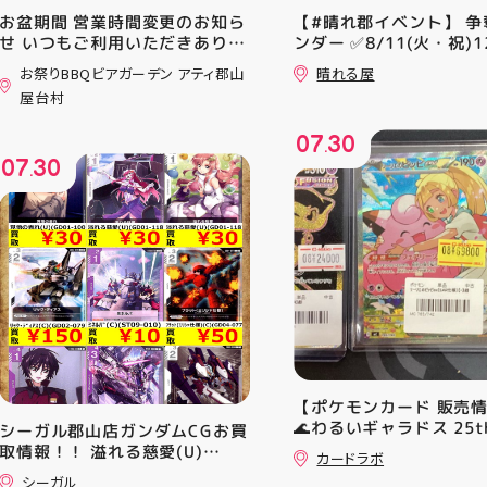
お盆期間 営業時間変更のお知ら
【#晴れ郡イベント】 争
せ いつもご利用いただきありが
ンダー ✅8/11(火・祝)12
とうございます！ 8月12日
⚔️イベント構成⚔️ スイ
お祭りBBQビアガーデン アティ郡山
晴れる屋
(水)〜8月16日(日) は、 営業時
+決勝ラウンド 🏆賞品一
屋台村
間を変更して営業いたします
優勝：■日本画■《シェ
11:00〜22:00 お昼からゆっく
レッドの勅令》シルバー
07
30
りBBQやビアガーデンをお楽し
ール・Foil×1枚 2-4位：
.
07
30
みいただけます ご家族とのお食
2,000pt 5-8位：1,000
.
事やご友人との集まり、夏休み
加お待ちしております！
のお出かけにもぴったり！ 屋台
グルメとBBQを一緒に楽しめる
「お祭りBBQビアガーデン」
で、夏の思い出を作りません
か？ 皆さまのご来店をスタッフ
一同、心よりお待ちしておりま
す お祭りBBQビアガーデン ア
ティ郡山屋台村
━━━━━━━━━━━━━━
━ ご予約・詳細はプロフィール
【ポケモンカード 販売
のリンクから
🌊わるいギャラドス 25th
シーガル郡山店ガンダムCGお買
━━━━━━━━━━━━━━
ーリエのピッピex 🔮ミ
取情報！！ 溢れる慈愛(U)
━ #アティ郡山 #郡山 #郡山グ
カードラボ
vmax UR 入荷いたしま
(GD01-118) ￥30 覚悟の表れ
ルメ #郡山BBQ #ビアガーデン
シーガル