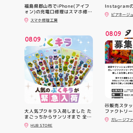
福島県郡山市でiPhone(アイフ
Instagra
ォン)の充電口修理はスマホ修理
ピアネージ
工房アティ郡山店なら即日修理
スマホ修理工房
対応😊✨
08
09
.
08
09
.
🧸販売スタッ
大人気プクキラ入荷しました た
ファクトリー
まごっちからサンリオまで 全13
売スタッフ
ガレージファ
種類の豊富なラインナップが勢
販売業未経験
HUB STORE
揃い ぷくっとしたキュートなフ
クターや雑貨