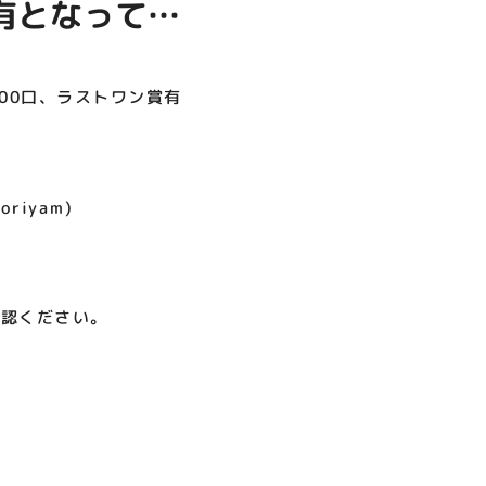
賞有となってお
呪術廻戦PLAZA
サイバーコネクトツー展
店頭キッチンカースペース 出店
お祭りBBQビアガーデン 屋上
ヨドバシカメラ 平日限定1時
プレミアム駐車サービス [4～
カレンダー
で好評営業中！
間駐車サービス
8F専門店対象]
08.01（土）～08.23（日）
08.29（土）～08.30（日）
08.01（土）～08.31（月）
05.21（木）～09.27（日）
100口、ラストワン賞有
MORE
oriyam)
確認ください。