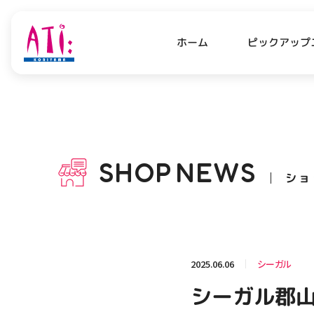
ピックアップ
ホーム
PICK UP NEWS
SHO
ピックアップニュース
ショッ
SHOP
NEWS
ショ
OPENING HOURS
AC
アクセ
営業時間
関連情報
2025.06.06
シーガル
お知らせ
シーガル郡山
お問い合わせ