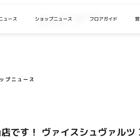
ニュース
ショップニュース
フロアガイド
営
L
P NEWS
FLOOR GUIDE
プニュース
フロアガイド
ップニュース
CESS
RECRUIT
ス・駐車場
スタッフ募集
出店をご検討の方へ
テナント出店募集
店です！ ヴァイスシュヴァルツ 
催事出店募集