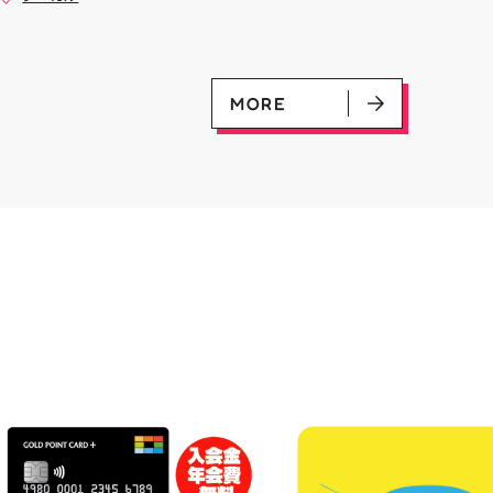
是非ご来店お待ちしてお
(U)(GD01-100) ￥30 ﾌﾗｯﾄ(ﾐﾘ
#お祭りBBQ #屋台グルメ #手
♪
ｼｬ仕様)(C)(GD04-077) ￥50
ぶらBBQ #お盆 #夏休み #郡山
ランチ #郡山ディナー #家族で
おでかけ #夏の思い出 #BBQ
MORE