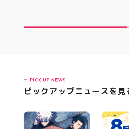
す ピアネージュのミシン教室で
とにかくかわ
は、 「ミシンを使ってみたいけ
クセになる 
ど、ちょっと不安…」 「作りた
らない…！ 
いものがあるけど、作り方が分
っていて ど
からない」 そんな初心者さんも
開けてからの
大歓迎です お洋服・バッグ・小
ラ中華まん 
物など、 あなたの「作ってみた
まんグッズ 
い！」を一緒に形にしましょう
にゅむにゅ 
🧵 今回は素敵なパンツが完成
HUBSTORE
お孫ちゃんの甚平も、とっても
可愛く仕上がりました 「私にも
できるかな？」という方もお気
軽に 作りたいものについてもご
相談ください♪ ピアネージュ 気
になる方はDMまたは店頭でお気
PICK UP NEWS
軽にお問い合わせください 写真
を横にスワイプして、完成まで
ピックアップニュースを見
の様子も見てね #ピアネージュ
#ミシン教室 #ソーイング教室
#ミシン初心者 #ハンドメイド
手作り 洋裁 ソーイング 郡山市
郡山 福島県 手作りのある暮ら
し