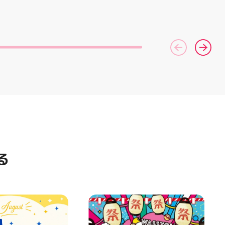
いい♪ むにゅっと
コース終了した方、初回体験後
ポーツナビゲーター一同、店頭
やみつき触感がたま
の再来店におすすめです🦷 ⁡ ⁡ お
でお待ちしております
せいろ型ケースに入
一人様1回限りのクーポンにな
(⁠◍⁠•⁠ᴗ⁠•⁠◍⁠)⁠ ・ #ゼビオ #アティ
の色の子が出るかは
りますので、是非お試し下さい ⁡
郡山 #福島美少女図鑑 #照山楓
お楽しみ #ラメキ
ご予約、ご来店お待ちしており
香 #ASICS
#スクイーズ #中華
ます️ #ホワイトニンク #ホワイ
#海外トレンド #む
トニングキャンペーン
シル活 新商品入荷
#whitening #歯が白い #歯の
黄ばみ
る