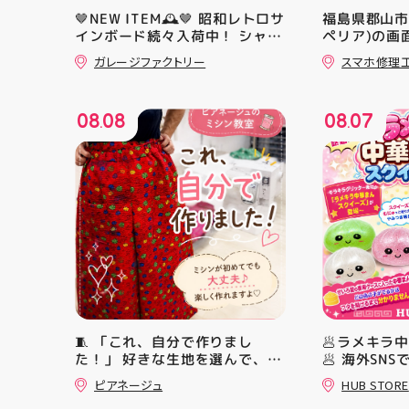
🤎NEW ITEM🕰️🤎 昭和レトロサ
福島県郡山市で
インボード続々入荷中！ シャレ
ペリア)の画
オツでナウイ すべてA4サイズ
応😊💪
ガレージファクトリー
スマホ修理
なのでインテリアにも 取り入れ
やすいですよ！ #昭和レトロ #
アティ郡山 #福島県 #郡山駅前
08
08
08
07
#郡山市
.
.
🧵 「これ、自分で作りまし
🥟ラメキラ
た！」 好きな生地を選んで、ミ
🥟 海外SN
シンで少しずつ形にしていく時
ラ中華まん
ピアネージュ
HUB STORE
間 完成した時の嬉しさは格別で
場！ キラキ