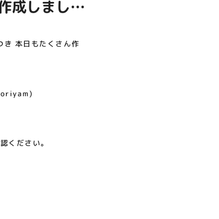
ん作成しまし
呪術廻戦PLAZA
店頭キッチンカースペース 出店
お祭りBBQビアガーデン 屋上
ヨドバシカメラ 平日限定1時
プレミアム駐車サービス [4～
カレンダー
で好評営業中！
間駐車サービス
8F専門店対象]
08.01（土）～08.23（日）
08.01（土）～08.31（月）
05.21（木）～09.27（日）
つき 本日もたくさん作
MORE
oriyam)
確認ください。