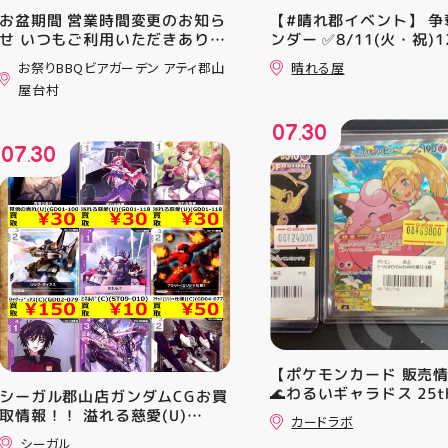
お盆期間 営業時間変更のお知ら
【#晴れ郡イベント】 争
せ いつもご利用いただきありが
ンダー ✅8/11(火・祝)12
とうございます！ 8月12日
⚔️イベント構成⚔️ スイ
お祭りBBQビアガーデン アティ郡山
晴れる屋
(水)〜8月16日(日) は、 営業時
+決勝ラウンド 🏆賞品一
屋台村
間を変更して営業いたします
優勝：■日本画■《シェ
11:00〜22:00 お昼からゆっく
レッドの勅令》シルバー
07
30
りBBQやビアガーデンをお楽し
ール・Foil×1枚 2-4位：
.
07
30
みいただけます ご家族とのお食
2,000pt 5-8位：1,000
.
事やご友人との集まり、夏休み
加お待ちしております！
のお出かけにもぴったり！ 屋台
グルメとBBQを一緒に楽しめる
「お祭りBBQビアガーデン」
で、夏の思い出を作りません
か？ 皆さまのご来店をスタッフ
一同、心よりお待ちしておりま
す お祭りBBQビアガーデン ア
ティ郡山屋台村
━━━━━━━━━━━━━━
━ ご予約・詳細はプロフィール
【ポケモンカード 販売
のリンクから
🌊わるいギャラドス 25th
シーガル郡山店ガンダムCGお買
━━━━━━━━━━━━━━
ーリエのピッピex 🔮ミ
取情報！！ 溢れる慈愛(U)
━ #アティ郡山 #郡山 #郡山グ
カードラボ
vmax UR 入荷いたしま
(GD01-118) ￥30 覚悟の表れ
ルメ #郡山BBQ #ビアガーデン
シーガル