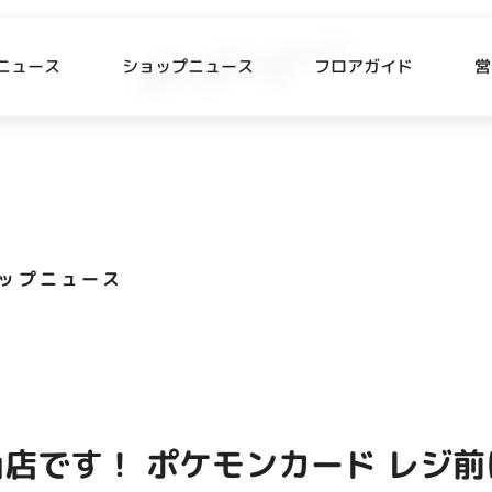
ニュース
ショップニュース
フロアガイド
営
L
P NEWS
FLOOR GUIDE
プニュース
フロアガイド
ップニュース
CESS
RECRUIT
ス・駐車場
スタッフ募集
出店をご検討の方へ
テナント出店募集
店です！ ポケモンカード レジ前
催事出店募集