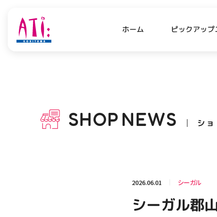
ピックアップ
ホーム
PICK UP NEWS
SHO
ピックアップニュース
ショッ
SHOP
NEWS
ショ
OPENING HOURS
AC
アクセ
営業時間
関連情報
2026.06.01
シーガル
お知らせ
シーガル郡山
お問い合わせ