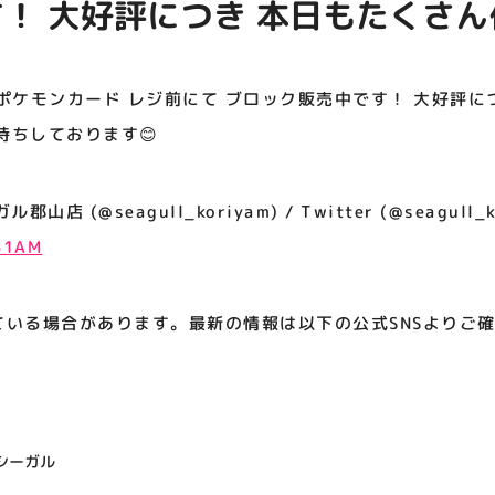
！ 大好評につき 本日もたくさ
アティビジョンについて
お待ちしております😊
ポケモンカード レジ前にて ブロック販売中です！ 大好評に
待ちしております😊
 (@seagull_koriyam) / Twitter (@seagull_k
:51AM
ている場合があります。最新の情報は以下の公式SNSよりご
シーガル