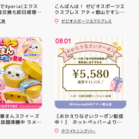
Xperia(エクス
こんばんは！ ゼビオスポーツエ
面交換も即日修理対
クスプレス アティ郡山です🦭
・ ★本日のラジオ★は アシッ
工房
ゼビオスポーツエクスプレス
クスからランニングシューズ
「NOVA BLAST 6」の紹介でし
た ・ 特徴としては ☆軽量かつ
08
01
反発性に優れた「FF TURBO
.
SQUARED」を新搭載し、推進力
を向上させました！
☆ASICSGRIPを前足部に追加
し、グリップ力を向上させまし
た！ ☆市場トレンドの反発性と
クッション性を表したデザイン
と優れた通気性を兼ね備えた
「エンジニアードウーブンアッ
パー」を搭載しました！ ・ 長
距離をカジュアルに走りたい方
や仕事履き、夏のお出かけで長
距離歩く方向けのクッションシ
中華まんスクイーズ
〖おかえりなさいクーポン配信
ューズになっています 人気ラン
Sで話題沸騰中 ラメキ
中！〗 ⁡ ホットペッパーより通
ニングシューズの最新作になり
スクイーズが新登
常￥11,170······▸ ￥5️⃣,5️⃣8️⃣0️⃣
ます！ ・ 気になる方は是非、
ホワイトニングバー
ラグリッター素材が
のお得なクーポン配信中です★ ⁡
店頭に足を運んでください！ ス