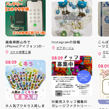
福島県郡山市で
Instagramの投稿
こんば
iPhone(アイフォン)の充
ーツエ
ピアネージュ
ィ郡山
電口修理はスマホ修理工
スマホ修理工房
ゼビ
「ゼビ
房アティ郡山店なら即日
ス
08
09
修理対応😊✨
つり」
.
08
09
す(⁠✷⁠
.
08
01
16(
.
ィ館内
17:
を行い
入り口
ーや瓶
対策グ
た、5
ート(
🧸販売スタッフ募集🧸
買い上
ガレージファクトリーア
大人気プクキラ入荷しま
ツポイ