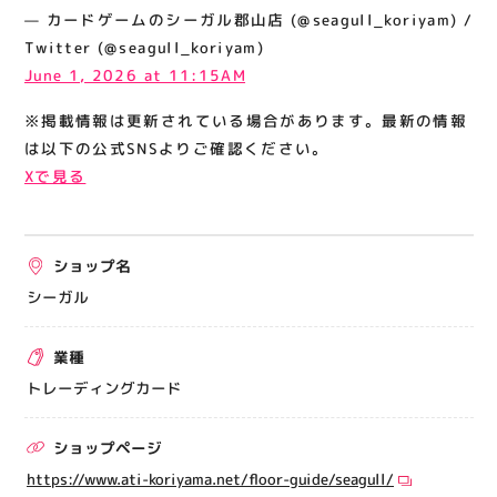
関連情報
— カードゲームのシーガル郡山店 (@seagull_koriyam) /
Twitter (@seagull_koriyam)
お知らせ
June 1, 2026 at 11:15AM
お問い合わせ
※掲載情報は更新されている場合があります。最新の情報
プライバシーポリシー
は以下の公式SNSよりご確認ください。
サイトポリシー
Xで見る
運営会社
ショップ名
出店をご検討の方へ
シーガル
テナント出店募集
催事出店募集
業種
アティビジョンについて
トレーディングカード
ショップページ
https://www.ati-koriyama.net/floor-guide/seagull/