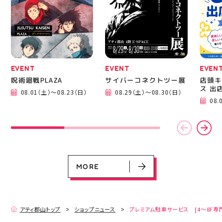
EVENT
EVENT
EVEN
呪術廻戦PLAZA
サイバーコネクトツー展
店頭キ
ス 出
08.01（土）～08.23（日）
08.29（土）～08.30（日）
EVENT
EVENT
EVENT
EVENT
CAMPAIGN
CAMPAIGN
08.
呪術廻戦PLAZA
サイバーコネクトツー展
店頭キッチンカースペース 出店カ
お祭りBBQビアガーデン 屋上で好
ヨドバシカメラ 平日限定1時間駐
プレミアム駐車サービス [4～8F
レンダー
評営業中！
車サービス
専門店対象]
08.01（土）～08.23（日）
08.29（土）～08.30（日）
08.01（土）～08.31（月）
05.21（木）～09.27（日）
MORE
MORE
アティ郡山トップ
ショップニュース
プレミアム駐車サービス [4～8F専