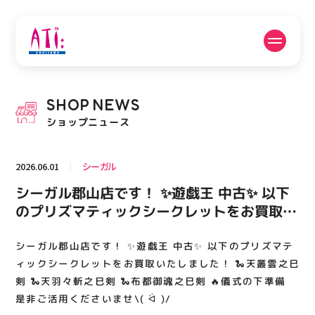
公式SNSフォローはこちら
SHOP
NEWS
PICK UP NEWS
SHOP NEWS
ショップニュース
ピックアップニュース
ショップニュース
2026.06.01
シーガル
FLOOR GUIDE
OPENING HOURS
シーガル郡山店です！ ✨遊戯王 中古✨ 以下
フロアガイド
営業時間
のプリズマティックシークレットをお買取い
たしました！ 🐍天叢雲之巳剣 🐍天羽々斬之
巳剣 🐍布都御魂之巳剣 🔥儀式の下準備 是非
シーガル郡山店です！ ✨遊戯王 中古✨ 以下のプリズマテ
ACCESS
RECRUIT
アクセス・駐車場
スタッフ募集
ご活用くださいませ\( ᐛ )/
ィックシークレットをお買取いたしました！ 🐍天叢雲之巳
剣 🐍天羽々斬之巳剣 🐍布都御魂之巳剣 🔥儀式の下準備
是非ご活用くださいませ\( ᐛ )/