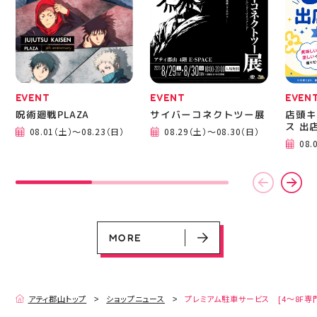
成までの様子も見てね #
ピアネージュ #ミシン教
室 #ソーイング教室 #ミ
シン初心者 #ハンドメイ
ド 手作り 洋裁 ソーイン
グ 郡山市 郡山 福島県
手作りのある暮らし
EVENT
EVENT
EVEN
呪術廻戦PLAZA
サイバーコネクトツー展
店頭キ
ス 出
08.01（土）～08.23（日）
08.29（土）～08.30（日）
EVENT
EVENT
EVENT
EVENT
CAMPAIGN
CAMPAIGN
08.
呪術廻戦PLAZA
サイバーコネクトツー展
店頭キッチンカースペース 出店カ
お祭りBBQビアガーデン 屋上で好
ヨドバシカメラ 平日限定1時間駐
プレミアム駐車サービス [4～8F
レンダー
評営業中！
車サービス
専門店対象]
08.01（土）～08.23（日）
08.29（土）～08.30（日）
08.01（土）～08.31（月）
05.21（木）～09.27（日）
MORE
MORE
アティ郡山トップ
ショップニュース
プレミアム駐車サービス [4～8F専