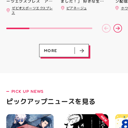
ました！」 好きな生地
ン配信
ーツエクスプレス アテ
を選んで、ミシンで少し
ッパー
ィ郡山です ・ 本日は
ゼビオスポーツエクスプレ
ピアネージュ
ホワ
ずつ形にしていく時間
￥11,17
「ゼビオスポーツなつま
ス
つり」開催のお知らせで
完成した時の嬉しさは格
￥5️⃣,
す(⁠✷⁠‿⁠✷⁠) ☆8/15(土)・
別です ピアネージュの
ーポン
16(日)の２日間 ★アテ
ミシン教室では、 「ミ
ース終
ィ館内にて ☆11:00〜
シンを使ってみたいけ
験後の
17:00(予定)でイベント
ど、ちょっと不安…」
です🦷
を行います！ ・ アティ
「作りたいものがあるけ
りのク
入り口横にて冷たいゼリ
ど、作り方が分からな
ので、
ーや瓶ジュース、熱中症
い」 そんな初心者さん
⁡ ご
MORE
対策グッズの販売🧊 ま
も大歓迎です お洋服・
してお
た、5F店舗の当日のレシ
バッグ・小物など、 あ
ニンク
ート(税込2000円以上お
なたの「作ってみた
キャン
買い上げ)１枚＋スポー
い！」を一緒に形にしま
#whi
ツポイントアプリ(本登
しょう🧵 今回は素敵な
#歯の
録)画面ご提示していた
パンツが完成 お孫ちゃ
だくと１回くじ引きに参
んの甚平も、とっても可
加することができます️
愛く仕上がりました
PICK UP NEWS
スポーツに関連したグッ
「私にもできるかな？」
LATEST!
ズなどが当たりますので
という方もお気軽に 作
ピックアップニュースを見る
ピックアップニュース
ぜひご参加ください️ ・
りたいものについてもご
熱い夏を盛り上げていき
相談ください♪ ピアネー
ます️ スポーツナビゲー
ジュ 気になる方はDMま
NEW
ター一同当お待ちしてお
たは店頭でお気軽にお問
ります✧⁠◝⁠(⁠⁰⁠▿⁠⁰⁠)⁠◜⁠✧ #ゼビ
い合わせください 写真
オ #アティ郡山
を横にスワイプして、完