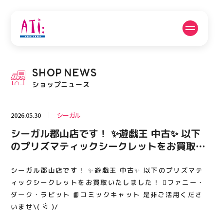
公式SNSフォローはこちら
SHOP
NEWS
PICK UP NEWS
SHOP NEWS
ショップニュース
ピックアップニュース
ショップニュース
2026.05.30
シーガル
FLOOR GUIDE
OPENING HOURS
シーガル郡山店です！ ✨遊戯王 中古✨ 以下
フロアガイド
営業時間
のプリズマティックシークレットをお買取い
たしました！ 🪏ファニー・ダーク・ラビット
📙コミックキャット 是非ご活用くださいま
シーガル郡山店です！ ✨遊戯王 中古✨ 以下のプリズマテ
ACCESS
RECRUIT
アクセス・駐車場
スタッフ募集
せ\( ᐛ )/
ィックシークレットをお買取いたしました！ 🪏ファニー・
ダーク・ラビット 📙コミックキャット 是非ご活用くださ
いませ\( ᐛ )/