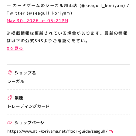
関連情報
— カードゲームのシーガル郡山店 (@seagull_koriyam) /
Twitter (@seagull_koriyam)
お知らせ
May 30, 2026 at 05:21PM
お問い合わせ
※掲載情報は更新されている場合があります。最新の情報
プライバシーポリシー
は以下の公式SNSよりご確認ください。
サイトポリシー
Xで見る
運営会社
ショップ名
出店をご検討の方へ
シーガル
テナント出店募集
催事出店募集
業種
アティビジョンについて
トレーディングカード
ショップページ
https://www.ati-koriyama.net/floor-guide/seagull/