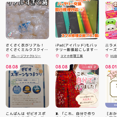
さくさく衣がリアル！
iPad(アイパッド)もバッ
🥟ラ
さくさくミルクスクイー
テリー膨張起こします🔋
イーズ
💥スマホ修理工房アティ
沸騰中
ズ入荷！ クセになる感
ガレージファクトリー
スマホ修理工房
HUB
郡山店ならデータそのま
んスク
触ですよ 他にもスクイ
ーズ大量入荷予定です
ま修理できます😊
キラキ
08
08
08
08
08
01
お楽しみにーっ️‍️‍️‍ 郡山駅
が と
.
.
.
前 アティ郡山4F “ガレ
にゅっ
ージファクトリー”へ遊
みつき
びに来てね️‍️‍️‍ #福島 #郡山
い…！
#郡山駅前 #雑貨屋 #ス
に入っ
クイーズ
子が出
らのお
中華ま
中華ま
レンド
シル活
🧵 「これ、自分で作り
〖おか
こんばんは ゼビオスポ
HUBS