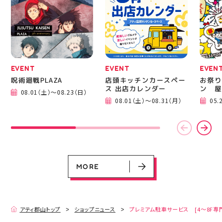
る方は是非、店頭に足を
郡山 
運んでください！ スポ
BBQ
ーツナビゲーター一同、
祭りB
店頭でお待ちしておりま
手ぶら
す(⁠◍⁠•⁠ᴗ⁠•⁠◍⁠)⁠ ・ #ゼビオ
み #
#アティ郡山 #福島美少
ィナー
女図鑑 #照山楓香
#夏の
#ASICS
EVENT
EVENT
EVEN
呪術廻戦PLAZA
店頭キッチンカースペー
お祭り
ス 出店カレンダー
ン 屋
08.01（土）～08.23（日）
EVENT
EVENT
EVENT
CAMPAIGN
CAMPAIGN
08.01（土）～08.31（月）
05.
呪術廻戦PLAZA
店頭キッチンカースペース 出店カ
お祭りBBQビアガーデン 屋上で好
ヨドバシカメラ 平日限定1時間駐
プレミアム駐車サービス [4～8F
レンダー
評営業中！
車サービス
専門店対象]
08.01（土）～08.23（日）
08.01（土）～08.31（月）
05.21（木）～09.27（日）
MORE
MORE
アティ郡山トップ
ショップニュース
プレミアム駐車サービス [4～8F専