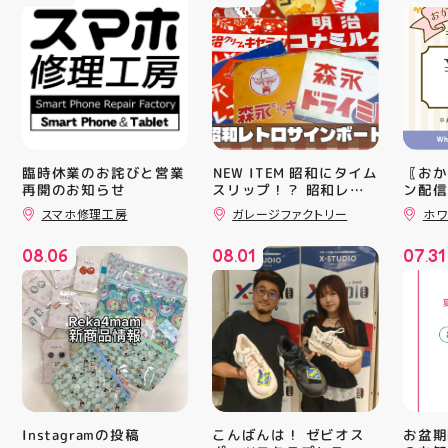
臨時休業のお詫びと営業
️NEW ITEM️ 昭和にタイム
〖おか
再開のお知らせ
スリップ！？ 昭和レト
ン配信
ロサインボード大量入荷
ッパー
スマホ修理工房
ガレージファクトリー
ホワ
しました！ 今回はお菓
￥11,17
子系をまとめてみました
￥5️⃣,
08
06
08
01
07
31
お部屋に飾ればバッチグ
ーポン
.
.
.
ー #昭和レトロ #アティ
ース終
郡山 #福島県 #郡山駅前
験後の
#郡山市
です🦷
りのク
ので、
⁡ ご
してお
ニンク
キャン
#whi
こんばんは！ ゼビオス
お盆期
Instagramの投稿
#歯の