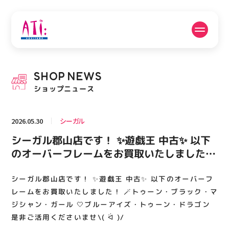
公式SNSフォローはこちら
SHOP
NEWS
PICK UP NEWS
SHOP NEWS
ショップニュース
ピックアップニュース
ショップニュース
2026.05.30
シーガル
FLOOR GUIDE
OPENING HOURS
シーガル郡山店です！ ✨遊戯王 中古✨ 以下
フロアガイド
営業時間
のオーバーフレームをお買取いたしました！
🪄トゥーン・ブラック・マジシャン・ガール
🤍ブルーアイズ・トゥーン・ドラゴン 是非
シーガル郡山店です！ ✨遊戯王 中古✨ 以下のオーバーフ
ACCESS
RECRUIT
アクセス・駐車場
スタッフ募集
ご活用くださいませ\( ᐛ )/
レームをお買取いたしました！ 🪄トゥーン・ブラック・マ
ジシャン・ガール 🤍ブルーアイズ・トゥーン・ドラゴン
是非ご活用くださいませ\( ᐛ )/