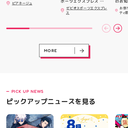
ポーツエクスプレス ア
のお知らせ 
ピアネージュ
ティ郡山です🦭 ・ ★本
用いた
ゼビオスポーツエクスプレ
お祭
日のラジオ★は アシッ
ざいま
ス
ティ
クスからランニングシュ
(水)〜
ーズ 「NOVA BLAST
営業時
6」の紹介でした ・ 特
いたします 
徴としては ☆軽量かつ
22:
反発性に優れた「FF
りBB
TURBO SQUARED」を新
お楽し
搭載し、推進力を向上さ
ご家族
せました！
人との
MORE
☆ASICSGRIPを前足部に
お出か
追加し、グリップ力を向
屋台グ
上させました！ ☆市場
に楽し
トレンドの反発性とクッ
ビアガ
ション性を表したデザイ
思い出
ンと優れた通気性を兼ね
皆さま
備えた「エンジニアード
フ一同
ウーブンアッパー」を搭
ており
PICK UP NEWS
載しました！ ・ 長距離
アガー
LATEST!
をカジュアルに走りたい
屋台村
ピックアップニュースを見る
ピックアップニュース
方や仕事履き、夏のお出
━━━
かけで長距離歩く方向け
━━━
のクッションシューズに
はプロ
なっています 人気ラン
から
ニングシューズの最新作
━━━
になります！ ・ 気にな
━━━