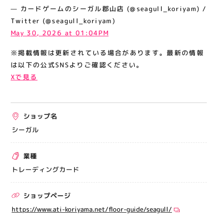
関連情報
— カードゲームのシーガル郡山店 (@seagull_koriyam) /
Twitter (@seagull_koriyam)
お知らせ
May 30, 2026 at 01:04PM
お問い合わせ
※掲載情報は更新されている場合があります。最新の情報
プライバシーポリシー
は以下の公式SNSよりご確認ください。
サイトポリシー
Xで見る
運営会社
ショップ名
出店をご検討の方へ
シーガル
テナント出店募集
催事出店募集
業種
アティビジョンについて
トレーディングカード
ショップページ
https://www.ati-koriyama.net/floor-guide/seagull/