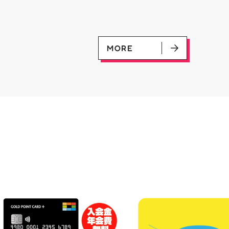
優勝：■日本画■《シェオルド
ンペーン開催中 ♦️コラ
レッドの勅令》シルバースクロ
ー掲出 ♦️特別レシート 
ール・Foil×1枚 2-4位：
盤をご購入の方には リ
2,000pt 5-8位：1,000pt ご参
念レプリカチケットをお渡
加お待ちしております！✨
▼お取置きはこちらから
MORE