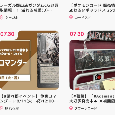
シーガル郡山店ガンダムCGお買
【ポケモンカード 販売
取情報！！ 溢れる慈愛(U)
🌊わるいギャラドス 25th
(GD01-118) ￥30 覚悟の表れ
ーリエのピッピex 🔮ミ
シーガル
カードラボ
(U)(GD01-100) ￥30 ﾌﾗｯﾄ(ﾐﾘ
vmax UR 入荷いたしま
ｼｬ仕様)(C)(GD04-077) ￥50
是非ご来店お待ちしてお
♪
07
30
07
30
.
.
【#晴れ郡イベント】 争奪コマ
【#葛葉】 「#Adamant
ンダー ✅8/11(火・祝)12:00~
大好評発売中🦇 ※初回
⚔️イベント構成⚔️ スイスドロー
A、Bは店頭分在庫切れ
晴れる屋
タワーレコード
+決勝ラウンド 🏆賞品一覧🏆
す🙇‍♀️ 発売を記念した