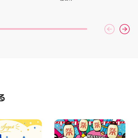
AST 6」の紹介でし
間を変更して営業いたします
としては ☆軽量かつ
11:00〜22:00 お昼からゆっく
「FF TURBO
りBBQやビアガーデンをお楽し
」を新搭載し、推進力
みいただけます ご家族とのお食
ました！
事やご友人との集まり、夏休み
RIPを前足部に追加
のお出かけにもぴったり！ 屋台
プ力を向上させまし
グルメとBBQを一緒に楽しめる
トレンドの反発性と
「お祭りBBQビアガーデン」
性を表したデザイン
で、夏の思い出を作りません
気性を兼ね備えた
か？ 皆さまのご来店をスタッフ
アードウーブンアッ
一同、心よりお待ちしておりま
しました！ ・ 長
す お祭りBBQビアガーデン ア
アルに走りたい方
ティ郡山屋台村
夏のお出かけで長
━━━━━━━━━━━━━━
けのクッションシ
━ ご予約・詳細はプロフィール
ています 人気ラン
のリンクから
ズの最新作になり
━━━━━━━━━━━━━━
る
気になる方は是非、
━ #アティ郡山 #郡山 #郡山グ
んでください！ ス
ルメ #郡山BBQ #ビアガーデン
ーター一同、店頭
#お祭りBBQ #屋台グルメ #手
おります
ぶらBBQ #お盆 #夏休み #郡山
⁠)⁠ ・ #ゼビオ #アティ
ランチ #郡山ディナー #家族で
美少女図鑑 #照山楓
おでかけ #夏の思い出 #BBQ