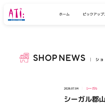
ピックアップ
ホーム
PICK UP NEWS
SHO
ピックアップニュース
ショッ
SHOP
NEWS
ショ
OPENING HOURS
AC
アクセ
営業時間
関連情報
2026.07.04
シーガル
お知らせ
シーガル郡山
お問い合わせ