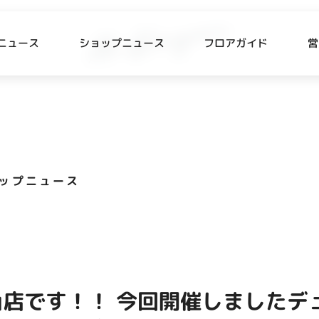
ニュース
ショップニュース
フロアガイド
営
L
P NEWS
FLOOR GUIDE
プニュース
フロアガイド
ップニュース
CESS
RECRUIT
ス・駐車場
スタッフ募集
出店をご検討の方へ
テナント出店募集
店です！！ 今回開催しましたデ
催事出店募集