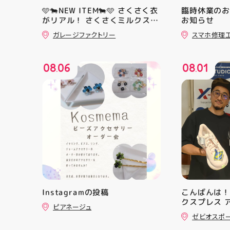
🩵🐄NEW ITEM🐄🩵 さくさく衣
臨時休業の
がリアル！ さくさくミルクスク
お知らせ
イーズ入荷！ クセになる感触で
ガレージファクトリー
スマホ修理
すよ 他にもスクイーズ大量入荷
予定です お楽しみにーっ️‍️‍️‍ #スク
イーズ #アティ郡山 #福島県 #
08
06
08
01
郡山駅前 #郡山市
.
.
Instagramの投稿
こんばんは！
クスプレス 
ピアネージュ
・ ★本日の
ゼビオスポ
クスからラ