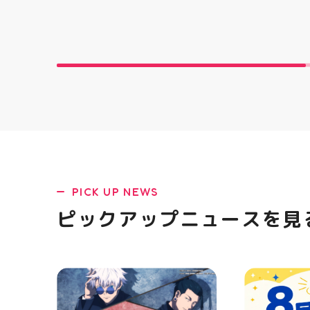
「NOVA BL
た ・ 特徴
反発性に優れた
SQUARED
を向上させ
☆ASICSG
し、グリッ
た！ ☆市場
クッション
と優れた通
「エンジニ
パー」を搭載
距離をカジュ
や仕事履き、
距離歩く方向
PICK UP NEWS
ューズになっ
ニングシュー
ピックアップニュースを見
ます！ ・ 
店頭に足を運
ポーツナビゲ
でお待ちして
(⁠◍⁠•⁠ᴗ⁠•⁠◍
郡山 #福島
香 #ASICS