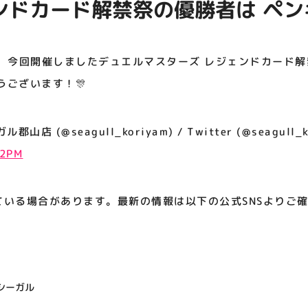
ンドカード解禁祭の優勝者は ペ
アティビジョンについて
とうございます！🎊
 今回開催しましたデュエルマスターズ レジェンドカード解
うございます！🎊
 (@seagull_koriyam) / Twitter (@seagull_k
42PM
ている場合があります。最新の情報は以下の公式SNSよりご
シーガル