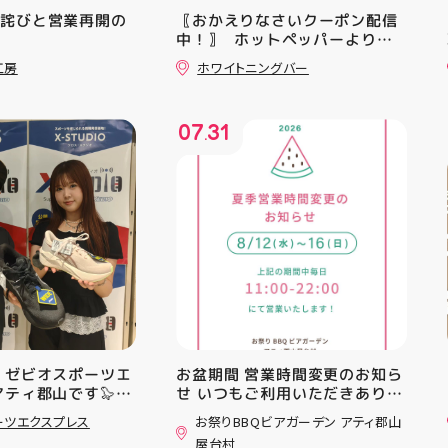
お詫びと営業再開の
〖おかえりなさいクーポン配信
中！〗 ⁡ ホットペッパーより通
常￥11,170······▸ ￥5️⃣,5️⃣8️⃣0️⃣
工房
ホワイトニングバー
のお得なクーポン配信中です★ ⁡
コース終了した方、初回体験後
の再来店におすすめです🦷 ⁡ ⁡ お
07
31
一人様1回限りのクーポンにな
.
りますので、是非お試し下さい ⁡
ご予約、ご来店お待ちしており
ます️ #ホワイトニンク #ホワイ
トニングキャンペーン
#whitening #歯が白い #歯の
黄ばみ
 ゼビオスポーツエ
お盆期間 営業時間変更のお知ら
アティ郡山です🦭
せ いつもご利用いただきありが
ラジオ★は アシッ
とうございます！ 8月12日
ーツエクスプレス
お祭りBBQビアガーデン アティ郡山
ンニングシューズ
(水)〜8月16日(日) は、 営業時
屋台村