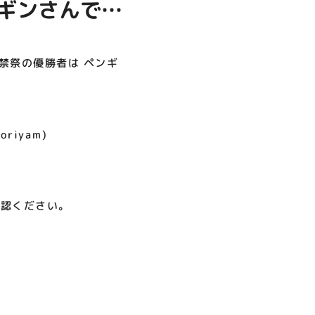
ンギンさんで
呪術廻戦PLAZA
店頭キッチンカースペース 出店
お祭りBBQビアガーデン 屋上
ヨドバシカメラ 平日限定1時
プレミアム駐車サービス [4～
カレンダー
で好評営業中！
間駐車サービス
8F専門店対象]
08.01（土）～08.23（日）
08.01（土）～08.31（月）
05.21（木）～09.27（日）
禁祭の優勝者は ペンギ
MORE
oriyam)
確認ください。