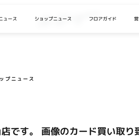
ニュース
ショップニュース
フロアガイド
営
L
P NEWS
FLOOR GUIDE
プニュース
フロアガイド
ップニュース
CESS
RECRUIT
ス・駐車場
スタッフ募集
出店をご検討の方へ
テナント出店募集
店です。 画像のカード買い取り致
催事出店募集