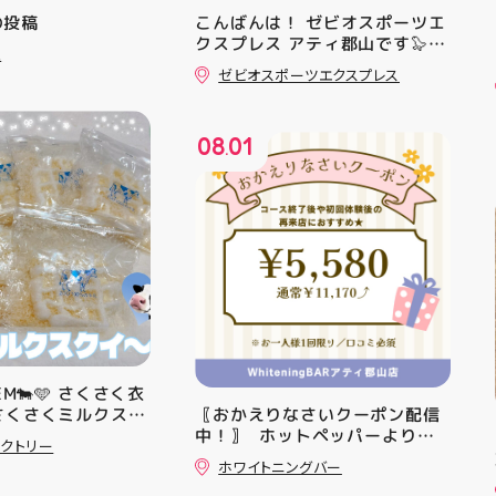
mの投稿
こんばんは！ ゼビオスポーツエ
クスプレス アティ郡山です🦭
ュ
・ ★本日のラジオ★は アシッ
ゼビオスポーツエクスプレス
クスからランニングシューズ
「NOVA BLAST 6」の紹介でし
た ・ 特徴としては ☆軽量かつ
08
01
反発性に優れた「FF TURBO
.
SQUARED」を新搭載し、推進力
を向上させました！
☆ASICSGRIPを前足部に追加
し、グリップ力を向上させまし
た！ ☆市場トレンドの反発性と
クッション性を表したデザイン
と優れた通気性を兼ね備えた
「エンジニアードウーブンアッ
パー」を搭載しました！ ・ 長
距離をカジュアルに走りたい方
や仕事履き、夏のお出かけで長
TEM🐄🩵 さくさく衣
距離歩く方向けのクッションシ
さくさくミルクスク
〖おかえりなさいクーポン配信
ューズになっています 人気ラン
 クセになる感触で
中！〗 ⁡ ホットペッパーより通
ニングシューズの最新作になり
クトリー
スクイーズ大量入荷
常￥11,170······▸ ￥5️⃣,5️⃣8️⃣0️⃣
ます！ ・ 気になる方は是非、
ホワイトニングバー
にーっ️‍️‍️‍ #スク
のお得なクーポン配信中です★ ⁡
店頭に足を運んでください！ ス