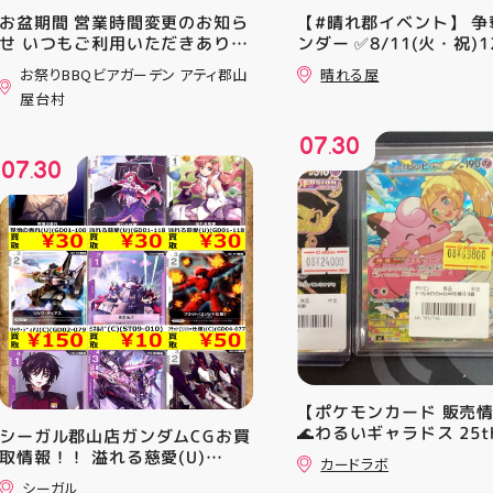
お盆期間 営業時間変更のお知ら
【#晴れ郡イベント】 争
せ いつもご利用いただきありが
ンダー ✅8/11(火・祝)12
とうございます！ 8月12日
⚔️イベント構成⚔️ スイ
お祭りBBQビアガーデン アティ郡山
晴れる屋
(水)〜8月16日(日) は、 営業時
+決勝ラウンド 🏆賞品一
屋台村
間を変更して営業いたします
優勝：■日本画■《シェ
11:00〜22:00 お昼からゆっく
レッドの勅令》シルバー
07
30
りBBQやビアガーデンをお楽し
ール・Foil×1枚 2-4位：
.
07
30
みいただけます ご家族とのお食
2,000pt 5-8位：1,000
.
事やご友人との集まり、夏休み
加お待ちしております！
のお出かけにもぴったり！ 屋台
グルメとBBQを一緒に楽しめる
「お祭りBBQビアガーデン」
で、夏の思い出を作りません
か？ 皆さまのご来店をスタッフ
一同、心よりお待ちしておりま
す お祭りBBQビアガーデン ア
ティ郡山屋台村
━━━━━━━━━━━━━━
━ ご予約・詳細はプロフィール
【ポケモンカード 販売
のリンクから
🌊わるいギャラドス 25th
シーガル郡山店ガンダムCGお買
━━━━━━━━━━━━━━
ーリエのピッピex 🔮ミ
取情報！！ 溢れる慈愛(U)
━ #アティ郡山 #郡山 #郡山グ
カードラボ
vmax UR 入荷いたしま
(GD01-118) ￥30 覚悟の表れ
ルメ #郡山BBQ #ビアガーデン
シーガル