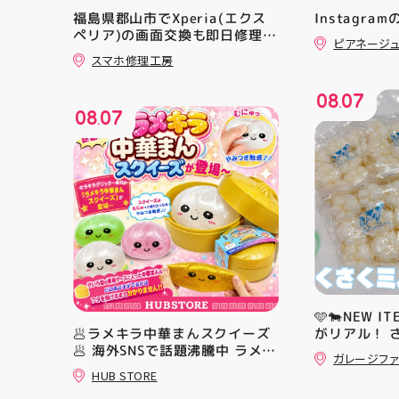
福島県郡山市でXperia(エクス
Instagra
ペリア)の画面交換も即日修理対
ピアネージ
応😊💪
スマホ修理工房
08
07
.
08
07
.
🩵🐄NEW I
🥟ラメキラ中華まんスクイーズ
がリアル！ 
🥟 海外SNSで話題沸騰中 ラメキ
イーズ入荷！
ガレージファ
ラ中華まんスクイーズが新登
すよ 他にも
HUB STORE
場！ キラキラグリッター素材が
予定です お楽しみ