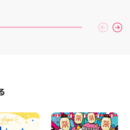
ィ郡山 #福島県 #
コース終了した方、初回体験後
ポーツナビゲーター一同、店頭
郡山市
の再来店におすすめです🦷 ⁡ ⁡ お
でお待ちしております
一人様1回限りのクーポンにな
(⁠◍⁠•⁠ᴗ⁠•⁠◍⁠)⁠ ・ #ゼビオ #アティ
りますので、是非お試し下さい ⁡
郡山 #福島美少女図鑑 #照山楓
ご予約、ご来店お待ちしており
香 #ASICS
ます️ #ホワイトニンク #ホワイ
トニングキャンペーン
#whitening #歯が白い #歯の
黄ばみ
る