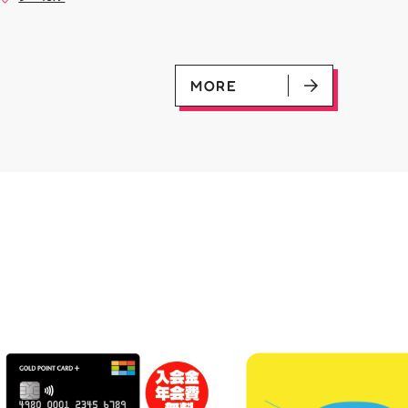
是非ご来店お待ちしてお
(U)(GD01-100) ￥30 ﾌﾗｯﾄ(ﾐﾘ
#お祭りBBQ #屋台グルメ #手
♪
ｼｬ仕様)(C)(GD04-077) ￥50
ぶらBBQ #お盆 #夏休み #郡山
ランチ #郡山ディナー #家族で
おでかけ #夏の思い出 #BBQ
MORE