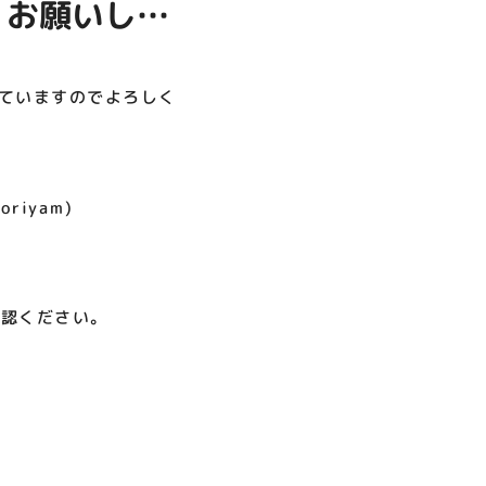
くお願いしま
呪術廻戦PLAZA
店頭キッチンカースペース 出店
お祭りBBQビアガーデン 屋上
ヨドバシカメラ 平日限定1時
プレミアム駐車サービス [4～
カレンダー
で好評営業中！
間駐車サービス
8F専門店対象]
08.01（土）～08.23（日）
08.01（土）～08.31（月）
05.21（木）～09.27（日）
していますのでよろしく
MORE
oriyam)
確認ください。