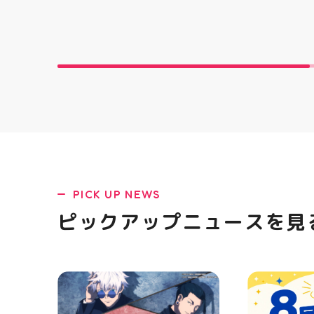
とにかくかわいい♪ むにゅっと
イーズ #アテ
クセになる やみつき触感がたま
郡山駅前 #
らない…！ せいろ型ケースに入
っていて どの色の子が出るかは
開けてからのお楽しみ #ラメキ
ラ中華まん #スクイーズ #中華
まんグッズ #海外トレンド #む
にゅむにゅ シル活 新商品入荷
HUBSTORE
PICK UP NEWS
ピックアップニュースを見