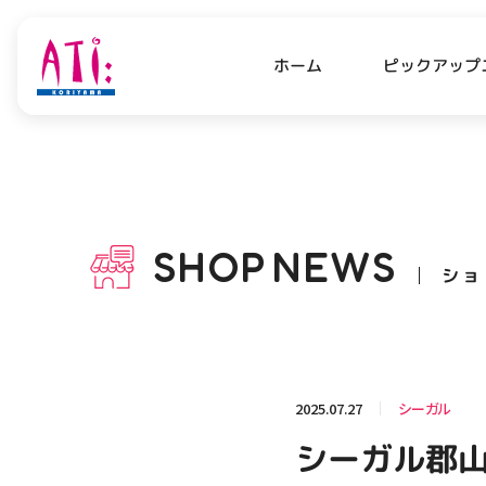
ピックアップ
ホーム
PICK UP NEWS
SHO
ピックアップニュース
ショッ
SHOP
NEWS
ショ
OPENING HOURS
AC
アクセ
営業時間
関連情報
2025.07.27
シーガル
お知らせ
シーガル郡山
お問い合わせ