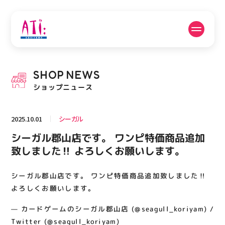
公式SNSフォローはこちら
SHOP
NEWS
PICK UP NEWS
SHOP NEWS
ショップニュース
ピックアップニュース
ショップニュース
2025.10.01
シーガル
FLOOR GUIDE
OPENING HOURS
シーガル郡山店です。 ワンピ特価商品追加
フロアガイド
営業時間
致しました‼️ よろしくお願いします。
シーガル郡山店です。 ワンピ特価商品追加致しました‼️
ACCESS
RECRUIT
アクセス・駐車場
スタッフ募集
よろしくお願いします。
— カードゲームのシーガル郡山店 (@seagull_koriyam) /
Twitter (@seagull_koriyam)