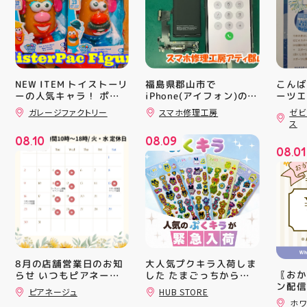
NEW ITEM トイストーリ
福島県郡山市で
こんば
ーの人気キャラ！ ポテ
iPhone(アイフォン)の充
ーツエ
電口修理はスマホ修理工
ィ郡山
トヘッド夫妻のフィギュ
ガレージファクトリー
スマホ修理工房
ゼビ
房アティ郡山店なら即日
「ゼビ
アが登場！ ポテトのボ
ス
ディにパーツを差し込
修理対応😊✨
つり」
08
10
08
09
み、 楽しい顔を作って
す(⁠✷⁠
.
.
08
01
遊ぶ事が出来ます パー
16(
.
ツも10種類以上ついて
ィ館内
るので色々楽しめますよ
17:
#アメリカン雑貨 #アテ
を行い
ィ郡山 #福島県 #郡山駅
入り口
前 #郡山市
ーや瓶
対策グ
た、5
ート(
買い上
大人気プクキラ入荷しま
8月の店舗営業日のお知
ツポイ
〖おか
した たまごっちからサ
らせ いつもピアネージ
録)画
ン配信
ンリオまで 全13種類の
ュをご利用いただき あ
ピアネージュ
HUB STORE
だくと
ッパー
豊富なラインナップが勢
りがとうございます 8月
ホワ
加する