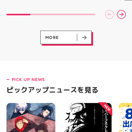
￥11,17
はイベント出店のため、
揃い ぷくっとしたキュ
スポー
￥5️⃣,
通常の定休日（火・水）
ートなフォルムに 思わ
ズなど
ーポン
以外にも 11日(火祝)・
ず胸キュンしちゃうデザ
ぜひご
ース終
15日は店舗をお休みさ
インばかり 集めたくな
熱い夏
験後の
せていただきます‍♀️ 🧵営
る可愛さで コレクショ
ます️
です🦷
業時間 10:00〜18:00
ンにもぴったり 数量限
ター一
りのク
🧵定休日 火・水 イベ
定での入荷となりますの
ります✧⁠◝
ので、
ント出店の日もあります
で 気になっていた方、
MORE
オ #
⁡ ご
ので、 ご来店前にカレ
まだGETできてない方は
してお
ンダーをチェックしてい
売り切れる前にぜひお早
ニンク
ただけると嬉しいです
めにチェックしてくださ
キャン
「今月また行こう！」と
いね お気に入りの1個、
#whi
思ってくださった方は
見つかりますように #プ
#歯の
ぜひ保存しておいてくだ
クキラ #たまごっち #サ
さいね 8月も、手作りを
ンリオ #シール活 #シー
楽しめるピアネージュで
ル キャラグッズ プチプ
PICK UP NEWS
皆さまをお待ちしていま
ラ雑貨 コレクション
す #ピアネージュ #郡山
HUBSTORE 数量限定 新
ピックアップニュースを見る
LATEST!
ハンドメイド #郡山ワー
商品入荷
クショップ #郡山ミシン
ピックアップニュース
教室 #ハンドメイドショ
NEW
ップ 手作り好きさんと
繋がりたい 郡山市