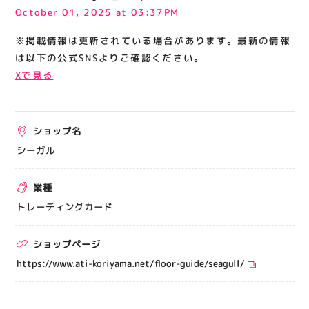
関連情報
October 01, 2025 at 03:37PM
お知らせ
※掲載情報は更新されている場合があります。最新の情報
は以下の公式SNSよりご確認ください。
お問い合わせ
Xで見る
プライバシーポリシー
サイトポリシー
運営会社
ショップ名
シーガル
出店をご検討の方へ
業種
テナント出店募集
トレーディングカード
催事出店募集
アティビジョンについて
ショップページ
https://www.ati-koriyama.net/floor-guide/seagull/