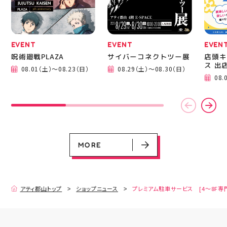
EVENT
EVENT
EVEN
呪術廻戦PLAZA
サイバーコネクトツー展
店頭キ
ス 出
08.01（土）～08.23（日）
08.29（土）～08.30（日）
08.
EVENT
EVENT
EVENT
EVENT
CAMPAIGN
CAMPAIGN
呪術廻戦PLAZA
サイバーコネクトツー展
店頭キッチンカースペース 出店カ
お祭りBBQビアガーデン 屋上で好
ヨドバシカメラ 平日限定1時間駐
プレミアム駐車サービス [4～8F
レンダー
評営業中！
車サービス
専門店対象]
08.01（土）～08.23（日）
08.29（土）～08.30（日）
08.01（土）～08.31（月）
05.21（木）～09.27（日）
MORE
MORE
アティ郡山トップ
ショップニュース
プレミアム駐車サービス [4～8F専