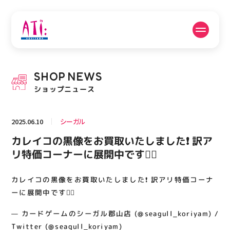
公式SNSフォローはこちら
SHOP
NEWS
PICK UP NEWS
SHOP NEWS
ショップニュース
ピックアップニュース
ショップニュース
2025.06.10
シーガル
FLOOR GUIDE
OPENING HOURS
カレイコの黒像をお買取いたしました❗️ 訳ア
フロアガイド
営業時間
リ特価コーナーに展開中です🙇‍♂️
カレイコの黒像をお買取いたしました❗️ 訳アリ特価コーナ
ACCESS
RECRUIT
アクセス・駐車場
スタッフ募集
ーに展開中です🙇‍♂️
— カードゲームのシーガル郡山店 (@seagull_koriyam) /
Twitter (@seagull_koriyam)