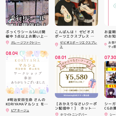
ぷっくりシールSALE開
こんばんは！ ゼビオス
お盆期
催中 3点以上お買い上げ
ポーツエクスプレス ア
のお知らせ 
ティ郡山です🦭 ・ ★本
用いた
で全品10%OFF!! ️1枚売
ガレージファクトリー
ゼビオスポーツエクスプレ
お祭
日のラジオ★は アシッ
ざいま
りのステッカーは対象外️
ス
ティ
かなりお買い得です こ
クスからランニングシュ
(水)〜
08
04
の機会に色んなジャンル
ーズ 「NOVA BLAST
営業時
.
08
01
07
3
のシールを 買ってみて
6」の紹介でした ・ 特
いたします 
.
.
くださいね 郡山駅前 ア
徴としては ☆軽量かつ
22:
ティ郡山4F “ガレージフ
反発性に優れた「FF
りBB
ァクトリー”へ遊びに来
TURBO SQUARED」を新
お楽し
てね️‍️‍️‍ #福島 #郡山 #郡山
搭載し、推進力を向上さ
ご家族
駅前 #雑貨屋 #シル活
せました！
人との
☆ASICSGRIPを前足部に
お出か
追加し、グリップ力を向
屋台グ
上させました！ ☆市場
に楽し
トレンドの反発性とクッ
ビアガ
⁡ #明治安田生命 さんの
ション性を表したデザイ
思い出
〖おかえりなさいクーポ
シーガ
KORIYAMAマルシェ を
ンと優れた通気性を兼ね
皆さま
ン配信中！〗 ⁡ ホットペ
CGお
@hic20240729 HICさ
ピアネージュ
備えた「エンジニアード
フ一同
ッパーより通常
る慈愛(
んにお誘い頂き参加させ
ホワイトニングバー
シー
ウーブンアッパー」を搭
ており