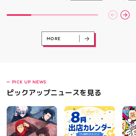
￥11,170······▸
￥30 
て頂きました。 ⁡ とても
載しました！ ・ 長距離
アガー
￥5️⃣,5️⃣8️⃣0️⃣のお得なク
(GD01
楽しい時間を過ごさせて
をカジュアルに走りたい
屋台村
ーポン配信中です★ ⁡ コ
(ﾐﾘｼｬ
頂きありがとうございま
方や仕事履き、夏のお出
━━━
ース終了した方、初回体
077)
した ⁡
かけで長距離歩く方向け
━━━
験後の再来店におすすめ
@jsca_sheer_candle #
のクッションシューズに
はプロ
です🦷 ⁡ ⁡ お一人様1回限
日本シアーキャンドル協
なっています 人気ラン
から
りのクーポンになります
会
ニングシューズの最新作
━━━
ので、是非お試し下さい
MORE
になります！ ・ 気にな
━━━
⁡ ご予約、ご来店お待ち
る方は是非、店頭に足を
郡山 
しております️ #ホワイト
運んでください！ スポ
BBQ
ニンク #ホワイトニング
ーツナビゲーター一同、
祭りB
キャンペーン
店頭でお待ちしておりま
手ぶら
#whitening #歯が白い
す(⁠◍⁠•⁠ᴗ⁠•⁠◍⁠)⁠ ・ #ゼビオ
み #
#歯の黄ばみ
#アティ郡山 #福島美少
ィナー
女図鑑 #照山楓香
#夏の
#ASICS
PICK UP NEWS
ピックアップニュースを見る
LATEST!
ピックアップニュース