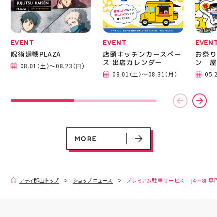
EVENT
EVENT
EVEN
呪術廻戦PLAZA
店頭キッチンカースペー
お祭り
ス 出店カレンダー
ン 屋
08.01（土）～08.23（日）
08.01（土）～08.31（月）
05.
EVENT
EVENT
EVENT
CAMPAIGN
CAMPAIGN
呪術廻戦PLAZA
店頭キッチンカースペース 出店カ
お祭りBBQビアガーデン 屋上で好
ヨドバシカメラ 平日限定1時間駐
プレミアム駐車サービス [4～8F
レンダー
評営業中！
車サービス
専門店対象]
08.01（土）～08.23（日）
08.01（土）～08.31（月）
05.21（木）～09.27（日）
MORE
MORE
アティ郡山トップ
ショップニュース
プレミアム駐車サービス [4～8F専