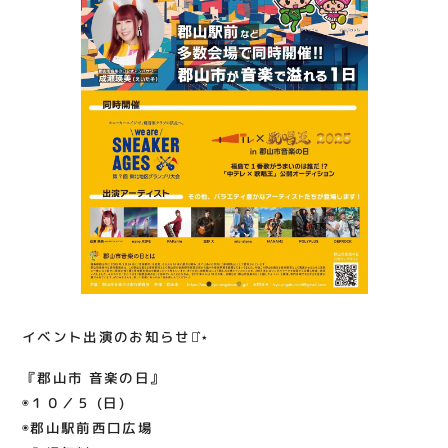
前 #アティ郡山 #Ati郡山 #Ati郡山5階 #ダ
関連情報
ンス #ダンススタジオ #スタジオダンスへッ
お知らせ
ド #studiodancehead #SDH #スタジオレン
タル #プライベートレッスン #ダンスレッス
お問い合わせ
ン #dancelesson #HipHop #GirlsHipHop
プライバシーポリシー
#BREAKIN #LOCKIN #KPOP #KIDSDANCE
サイトポリシー
#HOUSE #JAZZ #JAZZHipHop #POP
#KRUMP #NEWJACKSWING #郡山音楽の日
運営会社
出店をご検討の方へ
テナント出店募集
催事出店募集
イベント出演のお知らせ⋆͛⋆
アティビジョンについて
『郡山市 音楽の日』
◉１０／５ (日)
◉郡山駅前西口広場