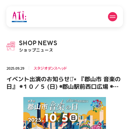
公式SNSフォローはこちら
SHOP
NEWS
PICK UP NEWS
SHOP NEWS
ショップニュース
ピックアップニュース
ショップニュース
2025.09.29
スタジオダンスヘッド
FLOOR GUIDE
OPENING HOURS
イベント出演のお知らせ⋆͛⋆ 『郡山市 音楽の
フロアガイド
営業時間
日』 ◉１０／５ (日) ◉郡山駅前西口広場 ◉入
場無料 出演時間 １１：１５～ 8/30(土)に開
催された「踊れ！ダンス御殿！！」にて準優
ACCESS
RECRUIT
アクセス・駐車場
スタッフ募集
勝した愛梨奈 強化クラス『PASSION!STA』
がパフォーマンスいたします！ お待ちして
おります️‍ #福島県 #郡山市 #郡山駅 #郡山駅