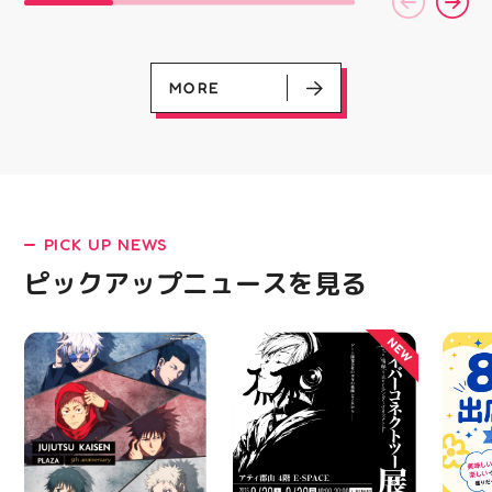
ィ館内にて ☆11:00〜
シンを使ってみたいけ
験後の
17:00(予定)でイベント
ど、ちょっと不安…」
です🦷
を行います！ ・ アティ
「作りたいものがあるけ
りのク
入り口横にて冷たいゼリ
ど、作り方が分からな
ので、
ーや瓶ジュース、熱中症
い」 そんな初心者さん
⁡ ご
MORE
対策グッズの販売🧊 ま
も大歓迎です お洋服・
してお
た、5F店舗の当日のレシ
バッグ・小物など、 あ
ニンク
ート(税込2000円以上お
なたの「作ってみた
キャン
買い上げ)１枚＋スポー
い！」を一緒に形にしま
#whi
EVENT
EVENT
EVENT
EVENT
CAMPAIGN
CAMPAIGN
ツポイントアプリ(本登
しょう🧵 今回は素敵な
#歯の
呪術廻戦PLAZA
サイバーコネクトツー展
店頭キッチンカースペース 出店カ
お祭りBBQビアガーデン 屋上で好
ヨドバシカメラ 平日限定1時間駐
プレミアム駐車サービス [4～8F
録)画面ご提示していた
パンツが完成 お孫ちゃ
レンダー
評営業中！
車サービス
専門店対象]
だくと１回くじ引きに参
んの甚平も、とっても可
08.01（土）～08.23（日）
08.29（土）～08.30（日）
加することができます️
愛く仕上がりました
08.01（土）～08.31（月）
05.21（木）～09.27（日）
PICK UP NEWS
スポーツに関連したグッ
「私にもできるかな？」
ズなどが当たりますので
という方もお気軽に 作
ピックアップニュースを見る
ぜひご参加ください️ ・
りたいものについてもご
熱い夏を盛り上げていき
相談ください♪ ピアネー
MORE
ます️ スポーツナビゲー
ジュ 気になる方はDMま
NEW
ター一同当お待ちしてお
たは店頭でお気軽にお問
ります✧⁠◝⁠(⁠⁰⁠▿⁠⁰⁠)⁠◜⁠✧ #ゼビ
い合わせください 写真
オ #アティ郡山
を横にスワイプして、完
成までの様子も見てね #
ピアネージュ #ミシン教
室 #ソーイング教室 #ミ
シン初心者 #ハンドメイ
ド 手作り 洋裁 ソーイン