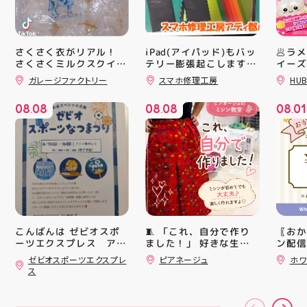
さくさく衣がリアル！
iPad(アイパッド)もバッ
🥟ラ
さくさくミルクスクイー
テリー膨張起こします🔋
イーズ
ズ入荷！ クセになる感
💥スマホ修理工房アティ
沸騰中
ガレージファクトリー
スマホ修理工房
HUB
触ですよ 他にもスクイ
郡山店ならデータそのま
んスク
ーズ大量入荷予定です
ま修理できます😊
キラキ
08
08
08
08
08
01
お楽しみにーっ️‍️‍️‍ 郡山駅
が と
.
.
.
前 アティ郡山4F “ガレ
にゅっ
ージファクトリー”へ遊
みつき
びに来てね️‍️‍️‍ #福島 #郡山
い…！
#郡山駅前 #雑貨屋 #ス
に入っ
クイーズ
子が出
らのお
中華ま
LATEST!
中華ま
ピックアップニュース
レンド
シル活
こんばんは ゼビオスポ
🧵 「これ、自分で作り
〖おか
HUBS
ーツエクスプレス アテ
ました！」 好きな生地
ン配信
ィ郡山です ・ 本日は
を選んで、ミシンで少し
ッパー
ゼビオスポーツエクスプレ
ピアネージュ
ホワ
「ゼビオスポーツなつま
ずつ形にしていく時間
￥11,17
ス
つり」開催のお知らせで
完成した時の嬉しさは格
￥5️⃣,
す(⁠✷⁠‿⁠✷⁠) ☆8/15(土)・
別です ピアネージュの
ーポン
16(日)の２日間 ★アテ
ミシン教室では、 「ミ
ース終