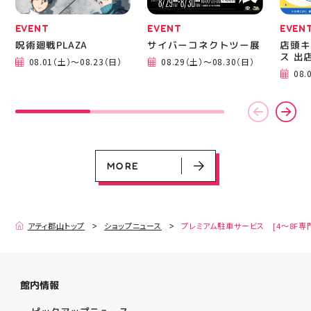
グ 郡山市 郡山 福島県
手作りのある暮らし
EVENT
EVENT
EVEN
呪術廻戦PLAZA
サイバーコネクトツー展
店頭キ
ス 出
08.01（土）～08.23（日）
08.29（土）～08.30（日）
08.
MORE
アティ郡山トップ
ショップニュース
プレミアム駐車サービス [4～8F専
館内情報