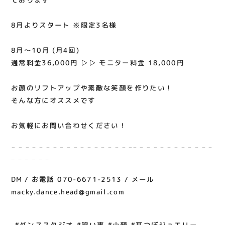
⁡
8月よりスタート️ ※限定3名様
⁡
8月〜10月 (月4回)
通常料金36,000円 ▷︎▷ モニター料金 18,000円
⁡
お顔のリフトアップや素敵な笑顔を作りたい！
そんな方にオススメです
⁡
お気軽にお問い合わせください！
⁡𓐄 𓐄 𓐄 𓐄 𓐄 𓐄 𓐄 𓐄 𓐄 𓐄 𓐄 𓐄 𓐄 𓐄 𓐄 𓐄 𓐄 𓐄𓐄 𓐄 𓐄 𓐄 𓐄 𓐄 𓐄 𓐄 𓐄 𓐄 𓐄 𓐄
𓐄 𓐄 𓐄 𓐄 𓐄 𓐄
DM / お電話 070-6671-2513 / メール
macky.dance.head@gmail.com
⁡
⁡ #ダンススタジオ #習い事 #小顔 #耳つぼジュエリー