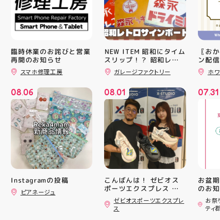
臨時休業のお詫びと営業
️NEW ITEM️ 昭和にタイム
〖おか
再開のお知らせ
スリップ！？ 昭和レト
ン配信
ロサインボード大量入荷
ッパー
スマホ修理工房
ガレージファクトリー
ホワ
しました！ 今回はお菓
￥11,17
子系をまとめてみました
￥5️⃣,
08
06
08
01
07
31
お部屋に飾ればバッチグ
ーポン
.
.
.
ー #昭和レトロ #アティ
ース終
郡山 #福島県 #郡山駅前
験後の
#郡山市
です🦷
りのク
ので、
⁡ ご
LATEST!
してお
ピックアップニュース
ニンク
キャン
#whi
Instagramの投稿
こんばんは！ ゼビオス
お盆期
#歯の
ポーツエクスプレス ア
のお知らせ 
ピアネージュ
ティ郡山です🦭 ・ ★本
用いた
ゼビオスポーツエクスプレ
お祭
日のラジオ★は アシッ
ざいま
ス
ティ
クスからランニングシュ
(水)〜