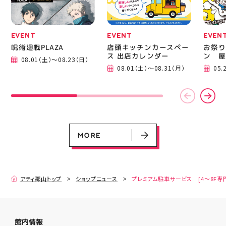
す(⁠◍⁠•⁠ᴗ⁠•⁠◍⁠)⁠ ・ #ゼビオ
み #
#アティ郡山 #福島美少
ィナー
女図鑑 #照山楓香
#夏の
#ASICS
EVENT
EVENT
EVEN
呪術廻戦PLAZA
店頭キッチンカースペー
お祭り
ス 出店カレンダー
ン 屋
08.01（土）～08.23（日）
08.01（土）～08.31（月）
05.
MORE
アティ郡山トップ
ショップニュース
プレミアム駐車サービス [4～8F専
館内情報