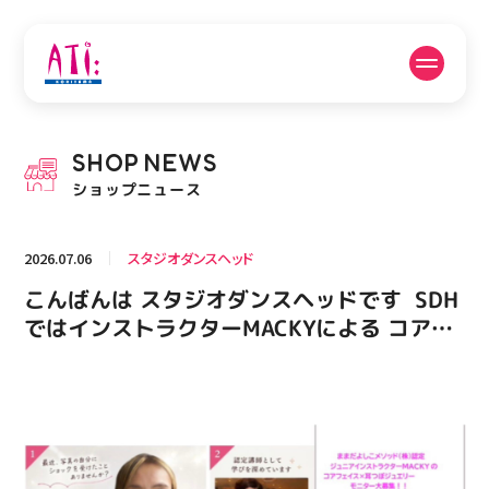
公式SNSフォローはこちら
SHOP
NEWS
PICK UP NEWS
SHOP NEWS
ショップニュース
ピックアップニュース
ショップニュース
2026.07.06
スタジオダンスヘッド
FLOOR GUIDE
OPENING HOURS
こんばんは スタジオダンスヘッドです️ ⁡ SDH
フロアガイド
営業時間
ではインストラクターMACKYによる コアフ
ェイス × 耳つぼジュエリー のモニター様を
募集しております ⁡ 8月よりスタート️ ※限定3
ACCESS
RECRUIT
アクセス・駐車場
スタッフ募集
名様 ⁡ 8月〜10月 (月4回) 通常料金36,000円
▷︎▷ モニター料金 18,000円 ⁡ お顔のリフト
アップや素敵な笑顔を作りたい！ そんな方