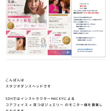
にオススメです ⁡ お気軽にお問い合わせくだ
関連情報
さい！ ⁡𓐄 𓐄 𓐄 𓐄 𓐄 𓐄 𓐄 𓐄 𓐄 𓐄 𓐄 𓐄 𓐄 𓐄 𓐄 𓐄 𓐄 𓐄𓐄 𓐄 𓐄
お知らせ
𓐄 𓐄 𓐄 𓐄 𓐄 𓐄 𓐄 𓐄 𓐄 𓐄 𓐄 𓐄 𓐄 𓐄 𓐄 DM / お電話
070-6671-2513 / メール
お問い合わせ
macky.dance.head@gmail.com ⁡ ⁡ #ダンスス
プライバシーポリシー
タジオ #習い事 #小顔 #耳つぼジュエリー
サイトポリシー
運営会社
出店をご検討の方へ
テナント出店募集
催事出店募集
こんばんは
スタジオダンスヘッドです️
アティビジョンについて
⁡
SDHではインストラクターMACKYによる
コアフェイス × 耳つぼジュエリー のモニター様を募集し
ております