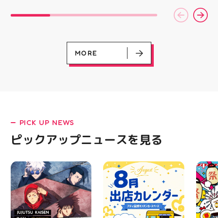
ーズ 「NOVA BLAST
営業時
6」の紹介でした ・ 特
いたします 
徴としては ☆軽量かつ
22:
反発性に優れた「FF
りBB
TURBO SQUARED」を新
お楽し
搭載し、推進力を向上さ
ご家族
せました！
人との
MORE
☆ASICSGRIPを前足部に
お出か
追加し、グリップ力を向
屋台グ
上させました！ ☆市場
に楽し
EVENT
EVENT
EVENT
CAMPAIGN
CAMPAIGN
トレンドの反発性とクッ
ビアガ
呪術廻戦PLAZA
店頭キッチンカースペース 出店カ
お祭りBBQビアガーデン 屋上で好
ヨドバシカメラ 平日限定1時間駐
プレミアム駐車サービス [4～8F
ション性を表したデザイ
思い出
レンダー
評営業中！
車サービス
専門店対象]
ンと優れた通気性を兼ね
皆さま
08.01（土）～08.23（日）
備えた「エンジニアード
フ一同
08.01（土）～08.31（月）
05.21（木）～09.27（日）
ウーブンアッパー」を搭
ており
PICK UP NEWS
載しました！ ・ 長距離
アガー
をカジュアルに走りたい
屋台村
ピックアップニュースを見る
方や仕事履き、夏のお出
━━━
MORE
かけで長距離歩く方向け
━━━
のクッションシューズに
はプロ
なっています 人気ラン
から
ニングシューズの最新作
━━━
になります！ ・ 気にな
━━━
る方は是非、店頭に足を
郡山 
運んでください！ スポ
BBQ
ーツナビゲーター一同、
祭りB
店頭でお待ちしておりま
手ぶら