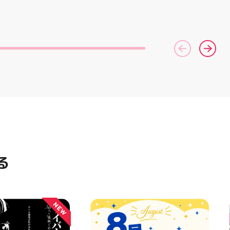
ジュのミシン教室で
コース終了した方、初回体験後
ンを使ってみたいけ
の再来店におすすめです🦷 ⁡ ⁡ お
不安…」 「作りた
一人様1回限りのクーポンにな
るけど、作り方が分
りますので、是非お試し下さい ⁡
そんな初心者さんも
ご予約、ご来店お待ちしており
お洋服・バッグ・小
ます️ #ホワイトニンク #ホワイ
なたの「作ってみた
トニングキャンペーン
緒に形にしましょう
#whitening #歯が白い #歯の
素敵なパンツが完成
黄ばみ
の甚平も、とっても
りました 「私にも
？」という方もお気
いものについてもご
♪ ピアネージュ 気
Mまたは店頭でお気
せください 写真
プして、完成まで
る
ね #ピアネージュ
 #ソーイング教室
者 #ハンドメイド
 ソーイング 郡山市
NEW
 手作りのある暮ら