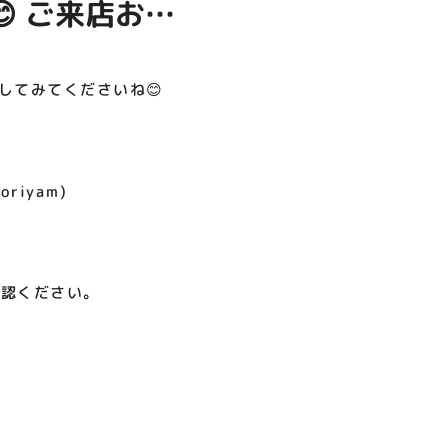
 ご来店お待
呪術廻戦PLAZA
サイバーコネクトツー展
店頭キッチンカースペース 出店
お祭りBBQビアガーデン 屋上
ヨドバシカメラ 平日限定1時
プレミアム駐車サービス [4～
カレンダー
で好評営業中！
間駐車サービス
8F専門店対象]
08.01（土）～08.23（日）
08.29（土）～08.30（日）
08.01（土）～08.31（月）
05.21（木）～09.27（日）
してみてくださいね😊
MORE
oriyam)
確認ください。