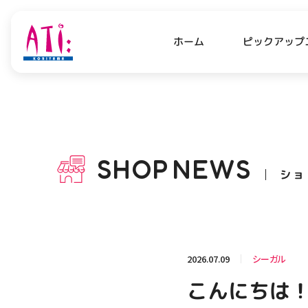
ピックアップ
ホーム
PICK UP NEWS
SHO
ピックアップニュース
ショッ
SHOP
NEWS
ショ
OPENING HOURS
AC
アクセ
営業時間
関連情報
2026.07.09
シーガル
お知らせ
こんにちは！
お問い合わせ