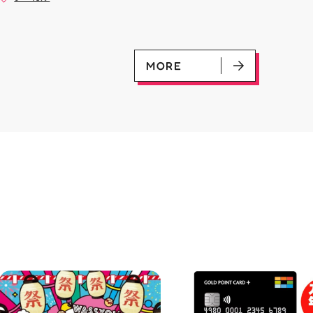
是非ご来店お待ちしてお
(U)(GD01-100) ￥30 ﾌﾗｯﾄ(ﾐﾘ
#お祭りBBQ #屋台グルメ #手
♪
ｼｬ仕様)(C)(GD04-077) ￥50
ぶらBBQ #お盆 #夏休み #郡山
ランチ #郡山ディナー #家族で
おでかけ #夏の思い出 #BBQ
MORE