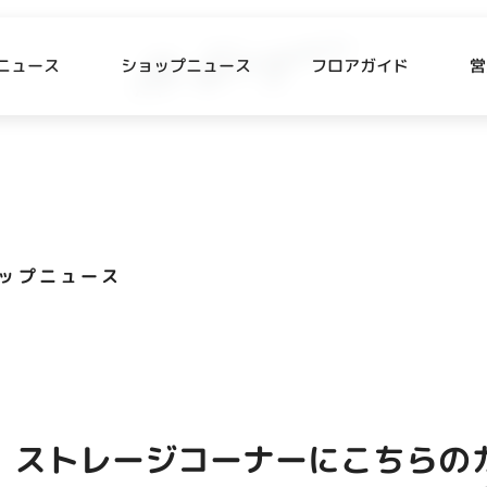
ニュース
ショップニュース
フロアガイド
営
L
P NEWS
FLOOR GUIDE
プニュース
フロアガイド
ップニュース
CESS
RECRUIT
ス・駐車場
スタッフ募集
出店をご検討の方へ
テナント出店募集
 ストレージコーナーにこちらの
催事出店募集