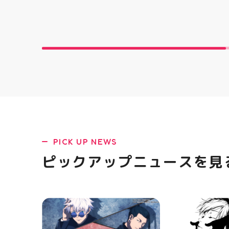
す ピアネー
は、 「ミシ
ど、ちょっと
いものがあ
からない」 
大歓迎です 
物など、 あ
い！」を一
🧵 今回は
お孫ちゃん
可愛く仕上が
できるかな
軽に 作りた
相談ください
になる方はD
PICK UP NEWS
軽にお問い合わ
を横にスワイ
ピックアップニュースを見
の様子も見て
#ミシン教室
#ミシン初心
手作り 洋裁
郡山 福島県
し