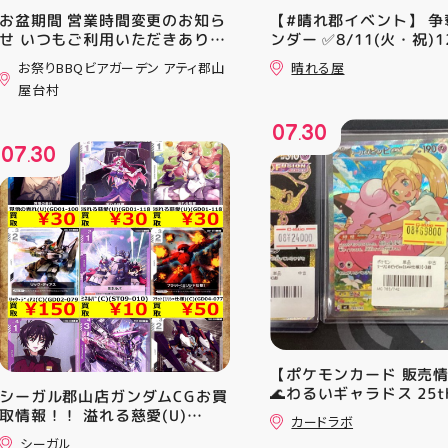
お盆期間 営業時間変更のお知ら
【#晴れ郡イベント】 争
せ いつもご利用いただきありが
ンダー ✅8/11(火・祝)12
とうございます！ 8月12日
⚔️イベント構成⚔️ スイ
お祭りBBQビアガーデン アティ郡山
晴れる屋
(水)〜8月16日(日) は、 営業時
+決勝ラウンド 🏆賞品一
屋台村
間を変更して営業いたします
優勝：■日本画■《シェ
11:00〜22:00 お昼からゆっく
レッドの勅令》シルバー
07
30
りBBQやビアガーデンをお楽し
ール・Foil×1枚 2-4位：
.
07
30
みいただけます ご家族とのお食
2,000pt 5-8位：1,000
.
事やご友人との集まり、夏休み
加お待ちしております！
のお出かけにもぴったり！ 屋台
グルメとBBQを一緒に楽しめる
「お祭りBBQビアガーデン」
で、夏の思い出を作りません
か？ 皆さまのご来店をスタッフ
一同、心よりお待ちしておりま
す お祭りBBQビアガーデン ア
ティ郡山屋台村
━━━━━━━━━━━━━━
━ ご予約・詳細はプロフィール
【ポケモンカード 販売
のリンクから
🌊わるいギャラドス 25th
シーガル郡山店ガンダムCGお買
━━━━━━━━━━━━━━
ーリエのピッピex 🔮ミ
取情報！！ 溢れる慈愛(U)
━ #アティ郡山 #郡山 #郡山グ
カードラボ
vmax UR 入荷いたしま
(GD01-118) ￥30 覚悟の表れ
ルメ #郡山BBQ #ビアガーデン
シーガル