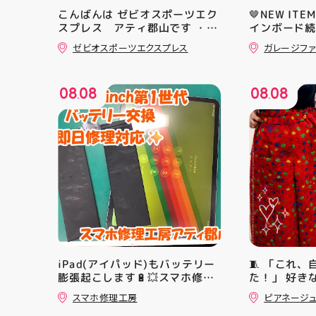
こんばんは ゼビオスポーツエク
🤎NEW ITE
スプレス アティ郡山です ・
インボード続
本日は 「ゼビオスポーツなつま
オツでナウイ
ゼビオスポーツエクスプレス
ガレージファ
つり」開催のお知らせです
なのでインテ
(⁠✷⁠‿⁠✷⁠) ☆8/15(土)・16(日)の
やすいですよ
２日間 ★アティ館内にて
アティ郡山 
08
08
08
08
☆11:00〜17:00(予定)でイベ
#郡山市
.
.
ントを行います！ ・ アティ入
り口横にて冷たいゼリーや瓶ジ
ュース、熱中症対策グッズの販
売🧊 また、5F店舗の当日のレシ
ート(税込2000円以上お買い上
げ)１枚＋スポーツポイントアプ
リ(本登録)画面ご提示していた
だくと１回くじ引きに参加する
ことができます️ スポーツに関連
したグッズなどが当たりますの
でぜひご参加ください️ ・ 熱い
夏を盛り上げていきます️ スポー
iPad(アイパッド)もバッテリー
🧵 「これ
ツナビゲーター一同当お待ちし
膨張起こします🔋💥スマホ修理
た！」 好き
ております✧⁠◝⁠(⁠⁰⁠▿⁠⁰⁠)⁠◜⁠✧ #ゼビオ
工房アティ郡山店ならデータそ
シンで少し
#アティ郡山
スマホ修理工房
ピアネージ
のまま修理できます😊
間 完成した