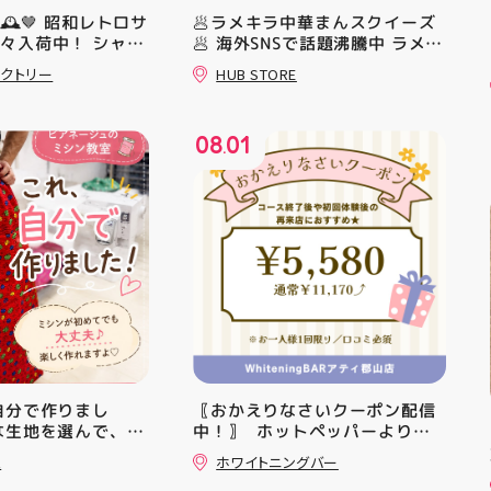
M🕰️🤎 昭和レトロサ
🥟ラメキラ中華まんスクイーズ
々入荷中！ シャレ
🥟 海外SNSで話題沸騰中 ラメキ
 すべてA4サイズ
ラ中華まんスクイーズが新登
クトリー
HUB STORE
リアにも 取り入れ
場！ キラキラグリッター素材が
！ #昭和レトロ #
とにかくかわいい♪ むにゅっと
#福島県 #郡山駅前
クセになる やみつき触感がたま
08
01
らない…！ せいろ型ケースに入
.
っていて どの色の子が出るかは
開けてからのお楽しみ #ラメキ
ラ中華まん #スクイーズ #中華
まんグッズ #海外トレンド #む
にゅむにゅ シル活 新商品入荷
HUBSTORE
、自分で作りまし
〖おかえりなさいクーポン配信
な生地を選んで、ミ
中！〗 ⁡ ホットペッパーより通
ずつ形にしていく時
常￥11,170······▸ ￥5️⃣,5️⃣8️⃣0️⃣
ュ
ホワイトニングバー
時の嬉しさは格別で
のお得なクーポン配信中です★ ⁡