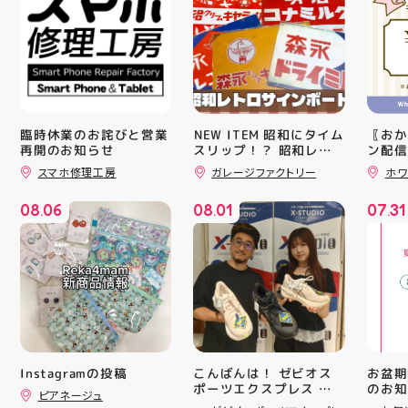
臨時休業のお詫びと営業
️NEW ITEM️ 昭和にタイム
〖おか
再開のお知らせ
スリップ！？ 昭和レト
ン配信
ロサインボード大量入荷
ッパー
スマホ修理工房
ガレージファクトリー
ホワ
しました！ 今回はお菓
￥11,17
子系をまとめてみました
￥5️⃣,
08
06
08
01
07
31
お部屋に飾ればバッチグ
ーポン
.
.
.
ー #昭和レトロ #アティ
ース終
郡山 #福島県 #郡山駅前
験後の
#郡山市
です🦷
りのク
ので、
⁡ ご
してお
ニンク
キャン
#whi
こんばんは！ ゼビオス
お盆期
Instagramの投稿
#歯の
ポーツエクスプレス ア
のお知らせ 
ピアネージュ
ティ郡山です🦭 ・ ★本
用いた