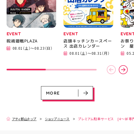
運んでください！ スポ
BBQ
ーツナビゲーター一同、
祭りB
店頭でお待ちしておりま
手ぶら
す(⁠◍⁠•⁠ᴗ⁠•⁠◍⁠)⁠ ・ #ゼビオ
み #
#アティ郡山 #福島美少
ィナー
女図鑑 #照山楓香
#夏の
#ASICS
EVENT
EVENT
EVEN
呪術廻戦PLAZA
店頭キッチンカースペー
お祭り
ス 出店カレンダー
ン 屋
08.01（土）～08.23（日）
08.01（土）～08.31（月）
05.
EVENT
EVENT
EVENT
CAMPAIGN
CAMPAIGN
呪術廻戦PLAZA
店頭キッチンカースペース 出店カ
お祭りBBQビアガーデン 屋上で好
ヨドバシカメラ 平日限定1時間駐
プレミアム駐車サービス [4～8F
レンダー
評営業中！
車サービス
専門店対象]
08.01（土）～08.23（日）
08.01（土）～08.31（月）
05.21（木）～09.27（日）
MORE
MORE
アティ郡山トップ
ショップニュース
プレミアム駐車サービス [4～8F専