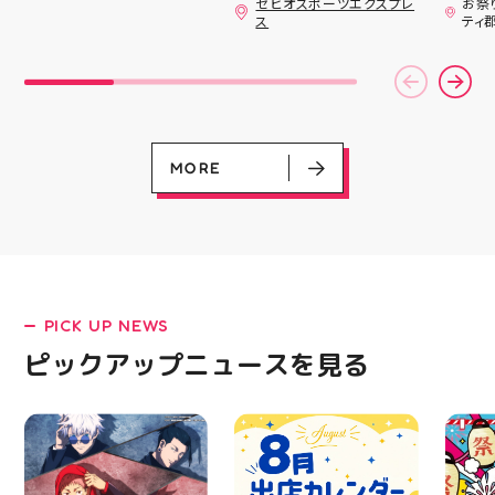
ゼビオスポーツエクスプレ
お祭
日のラジオ★は アシッ
ざいま
ス
ティ
クスからランニングシュ
(水)〜
ーズ 「NOVA BLAST
営業時
6」の紹介でした ・ 特
いたします 
徴としては ☆軽量かつ
22:
反発性に優れた「FF
りBB
TURBO SQUARED」を新
お楽し
搭載し、推進力を向上さ
ご家族
せました！
人との
MORE
☆ASICSGRIPを前足部に
お出か
追加し、グリップ力を向
屋台グ
上させました！ ☆市場
に楽し
トレンドの反発性とクッ
ビアガ
ション性を表したデザイ
思い出
ンと優れた通気性を兼ね
皆さま
備えた「エンジニアード
フ一同
ウーブンアッパー」を搭
ており
PICK UP NEWS
載しました！ ・ 長距離
アガー
をカジュアルに走りたい
屋台村
LATEST!
ピックアップニュースを見る
方や仕事履き、夏のお出
━━━
ピックアップニュース
かけで長距離歩く方向け
━━━
のクッションシューズに
はプロ
なっています 人気ラン
から
ニングシューズの最新作
━━━
になります！ ・ 気にな
━━━
る方は是非、店頭に足を
郡山 