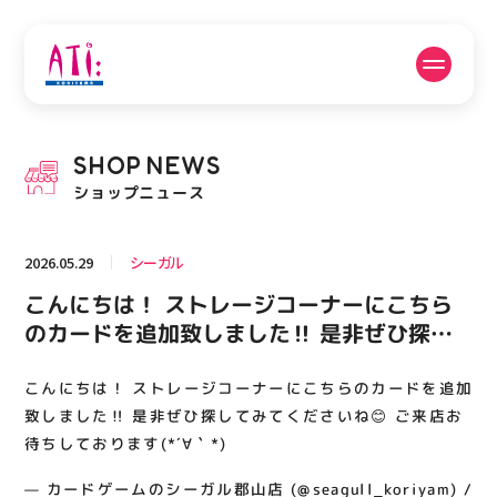
公式SNSフォローはこちら
SHOP
NEWS
PICK UP NEWS
SHOP NEWS
ショップニュース
ピックアップニュース
ショップニュース
2026.05.29
シーガル
FLOOR GUIDE
OPENING HOURS
こんにちは！ ストレージコーナーにこちら
フロアガイド
営業時間
のカードを追加致しました‼️ 是非ぜひ探し
てみてくださいね😊 ご来店お待ちしており
ます(*´∀｀*)
こんにちは！ ストレージコーナーにこちらのカードを追加
ACCESS
RECRUIT
アクセス・駐車場
スタッフ募集
致しました‼️ 是非ぜひ探してみてくださいね😊 ご来店お
待ちしております(*´∀｀*)
— カードゲームのシーガル郡山店 (@seagull_koriyam) /