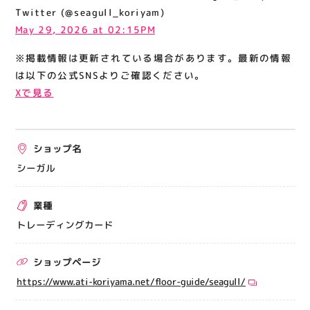
関連情報
Twitter (@seagull_koriyam)
May 29, 2026 at 02:15PM
お知らせ
※掲載情報は更新されている場合があります。最新の情報
お問い合わせ
は以下の公式SNSよりご確認ください。
プライバシーポリシー
Xで見る
サイトポリシー
運営会社
ショップ名
出店をご検討の方へ
シーガル
テナント出店募集
業種
催事出店募集
トレーディングカード
アティビジョンについて
ショップページ
https://www.ati-koriyama.net/floor-guide/seagull/