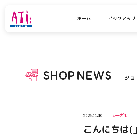
ピックアップ
ホーム
PICK UP NEWS
SHO
ピックアップニュース
ショッ
SHOP
NEWS
ショ
OPENING HOURS
AC
アクセ
営業時間
関連情報
2025.11.30
シーガル
お知らせ
こんにちは(
お問い合わせ