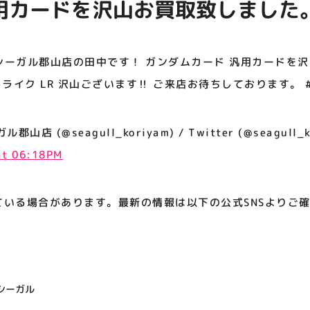
用カードを沢山お買取致しました
アティビジョンについて
トライク LR 沢山ございます‼️ 
 #GCG #ガンダムカード
 シーガル郡山店の田中です！ ガンダムカード 汎用カードを
トライク LR 沢山ございます‼️ ご来店お待ちしております。 
 (@seagull_koriyam) / Twitter (@seagull_k
at 06:18PM
ている場合があります。最新の情報は以下の公式SNSよりご
シーガル