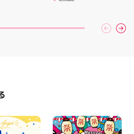
した方、初回体験後
(U)(GD01-100) ￥30 ﾌﾗｯﾄ(ﾐﾘ
ーター一同、店頭
#お祭りBBQ #屋台グルメ #手
めです🦷 ⁡ ⁡ お
ｼｬ仕様)(C)(GD04-077) ￥50
おります
ぶらBBQ #お盆 #夏休み #郡山
りのクーポンにな
⁠)⁠ ・ #ゼビオ #アティ
ランチ #郡山ディナー #家族で
是非お試し下さい ⁡
美少女図鑑 #照山楓
おでかけ #夏の思い出 #BBQ
来店お待ちしており
イトニンク #ホワイ
ャンペーン
ng #歯が白い #歯の
る