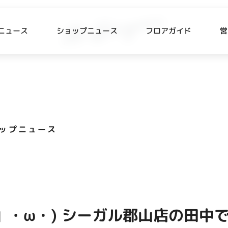
ニュース
ショップニュース
フロアガイド
営
L
P NEWS
FLOOR GUIDE
プニュース
フロアガイド
ップニュース
CESS
RECRUIT
ス・駐車場
スタッフ募集
出店をご検討の方へ
テナント出店募集
」・ω・) シーガル郡山店の田中で
催事出店募集