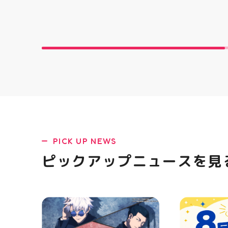
とても楽しい時間を過ごさせて
コース終了
ポーツナビゲ
頂きありがとうございました ⁡
の再来店におすす
でお待ちして
@jsca_sheer_candle #日本シ
一人様1回限
(⁠◍⁠•⁠ᴗ⁠•⁠◍
アーキャンドル協会
りますので、
郡山 #福島
ご予約、ご
香 #ASICS
ます️ #ホワ
トニングキ
#whiteni
黄ばみ
PICK UP NEWS
ピックアップニュースを見