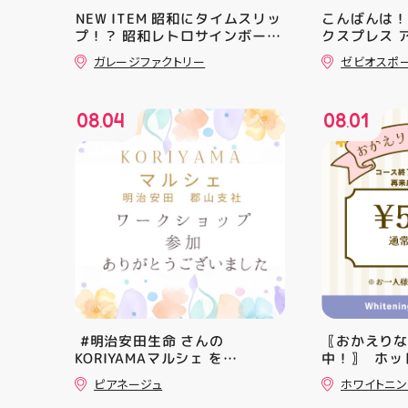
️NEW ITEM️ 昭和にタイムスリッ
こんばんは！
プ！？ 昭和レトロサインボード
クスプレス 
大量入荷しました！ 今回はお菓
・ ★本日の
ガレージファクトリー
ゼビオスポ
子系をまとめてみました お部屋
クスからラ
に飾ればバッチグー #昭和レト
「NOVA BL
ロ #アティ郡山 #福島県 #郡山
た ・ 特徴
08
04
08
01
駅前 #郡山市
反発性に優れた
.
.
SQUARED
を向上させ
☆ASICSG
し、グリッ
た！ ☆市場
クッション
と優れた通
「エンジニ
パー」を搭載
距離をカジュ
や仕事履き、
距離歩く方向
⁡ #明治安田生命 さんの
〖おかえり
ューズになっ
KORIYAMAマルシェ を
中！〗 ⁡ ホ
ニングシュー
@hic20240729 HICさんにお誘
常￥11,170····
ます！ ・ 
ピアネージュ
ホワイトニ
い頂き参加させて頂きました。 ⁡
のお得なクー
店頭に足を運