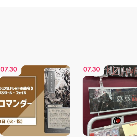
07
30
07
30
.
.