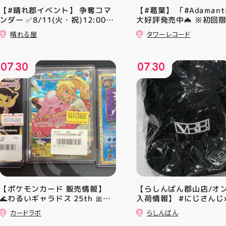
【#晴れ郡イベント】 争奪コマ
【#葛葉】 「#Adamant
ンダー ✅8/11(火・祝)12:00~
大好評発売中🦇 ※初回
⚔️イベント構成⚔️ スイスドロー
A、Bは店頭分在庫切れ
晴れる屋
タワーレコード
+決勝ラウンド 🏆賞品一覧🏆
す🙇‍♀️ 発売を記念した
優勝：■日本画■《シェオルド
ンペーン開催中 ♦️コラ
レッドの勅令》シルバースクロ
ー掲出 ♦️特別レシート 
07
30
07
30
ール・Foil×1枚 2-4位：
盤をご購入の方には リ
.
.
2,000pt 5-8位：1,000pt ご参
念レプリカチケットをお渡
加お待ちしております！✨
▼お取置きはこちらから
【ポケモンカード 販売情報】
【らしんばん郡山店/オ
🌊わるいギャラドス 25th 🎀リ
入荷情報】 #にじさんじ×
ーリエのピッピex 🔮ミュウ
ERAコラボ #剣持刀也
カードラボ
らしんばん
vmax UR 入荷いたしました✨✨
9TWENTY キャップ が