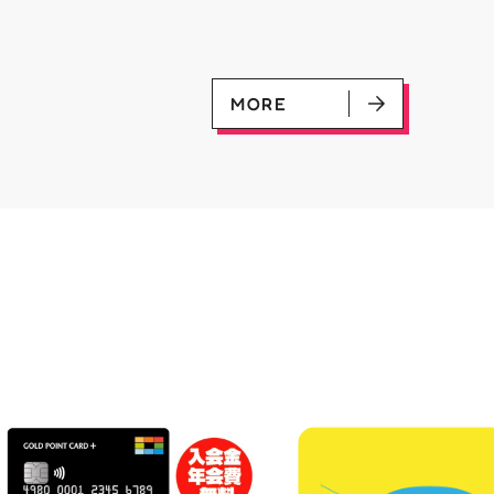
是非ご来店お待ちしております
した～‼️ ⬇️らしんばん
♪
ンで販売中⬇️ ⬇️郡山店オンライン
出品商品はこちら⬇️
MORE