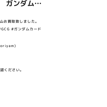
。 ガンダム
呪術廻戦PLAZA
店頭キッチンカースペース 出店
お祭りBBQビアガーデン 屋上
ヨドバシカメラ 平日限定1時
プレミアム駐車サービス [4～
カレンダー
で好評営業中！
間駐車サービス
8F専門店対象]
ご来店お待ちし
08.01（土）～08.23（日）
08.01（土）～08.31（月）
05.21（木）～09.27（日）
沢山お買取致しました。
#GCG #ガンダムカード
MORE
oriyam)
確認ください。