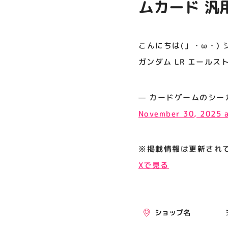
ムカード 汎
プライバシーポリシー
LR エールス
サイトポリシー
ております。
こんにちは(」・ω・)
運営会社
ガンダム LR エールス
公式SNSフォローはこちら
— カードゲームのシーガル郡山店
November 30, 2025 
※掲載情報は更新され
Xで見る
ショップ名