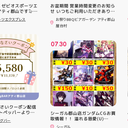
 ゼビオスポーツエ
お盆期間 営業時間変更のお知ら
アティ郡山です🦭
せ いつもご利用いただきありが
ラジオ★は アシッ
とうございます！ 8月12日
ーツエクスプレス
お祭りBBQビアガーデン アティ郡山
ンニングシューズ
(水)〜8月16日(日) は、 営業時
屋台村
AST 6」の紹介でし
間を変更して営業いたします
としては ☆軽量かつ
11:00〜22:00 お昼からゆっく
「FF TURBO
りBBQやビアガーデンをお楽し
07
30
」を新搭載し、推進力
みいただけます ご家族とのお食
.
ました！
事やご友人との集まり、夏休み
RIPを前足部に追加
のお出かけにもぴったり！ 屋台
プ力を向上させまし
グルメとBBQを一緒に楽しめる
トレンドの反発性と
「お祭りBBQビアガーデン」
性を表したデザイン
で、夏の思い出を作りません
気性を兼ね備えた
か？ 皆さまのご来店をスタッフ
アードウーブンアッ
一同、心よりお待ちしておりま
しました！ ・ 長
す お祭りBBQビアガーデン ア
アルに走りたい方
ティ郡山屋台村
夏のお出かけで長
━━━━━━━━━━━━━━
けのクッションシ
━ ご予約・詳細はプロフィール
なさいクーポン配信
ています 人気ラン
のリンクから
ットペッパーより通
シーガル郡山店ガンダムCGお買
ズの最新作になり
━━━━━━━━━━━━━━
··▸ ￥5️⃣,5️⃣8️⃣0️⃣
取情報！！ 溢れる慈愛(U)
気になる方は是非、
━ #アティ郡山 #郡山 #郡山グ
ングバー
ポン配信中です★ ⁡
(GD01-118) ￥30 覚悟の表れ
んでください！ ス
ルメ #郡山BBQ #ビアガーデン
シーガル