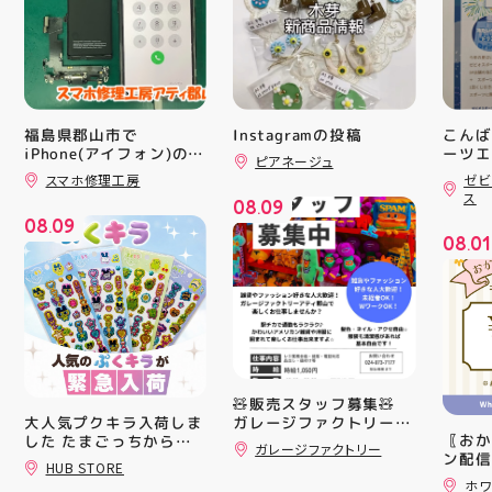
福島県郡山市で
Instagramの投稿
こんば
iPhone(アイフォン)の充
ーツエ
ピアネージュ
ィ郡山
電口修理はスマホ修理工
スマホ修理工房
ゼビ
「ゼビ
房アティ郡山店なら即日
ス
08
09
修理対応😊✨
つり」
.
08
09
す(⁠✷⁠
.
08
01
16(
.
ィ館内
17:
を行い
入り口
ーや瓶
対策グ
た、5
ート(
🧸販売スタッフ募集🧸
買い上
ガレージファクトリーア
大人気プクキラ入荷しま
ツポイ
〖おか
ティ郡山では 販売スタ
した たまごっちからサ
ガレージファクトリー
録)画
ン配信
ッフを募集しております
ンリオまで 全13種類の
HUB STORE
だくと
ッパー
販売業未経験でも大丈夫
豊富なラインナップが勢
ホワ
加する