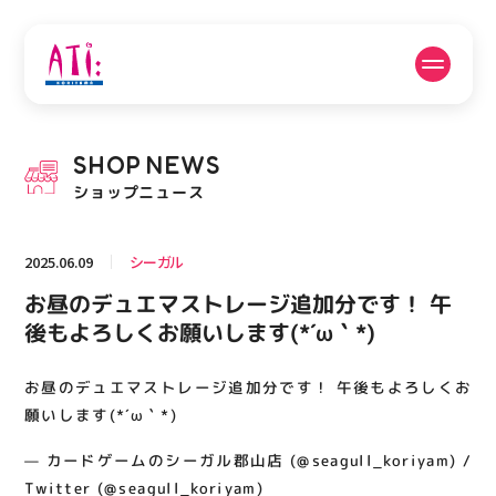
公式SNSフォローはこちら
SHOP
NEWS
PICK UP NEWS
SHOP NEWS
ショップニュース
ピックアップニュース
ショップニュース
2025.06.09
シーガル
FLOOR GUIDE
OPENING HOURS
お昼のデュエマストレージ追加分です！ 午
フロアガイド
営業時間
後もよろしくお願いします(*´ω｀*)
お昼のデュエマストレージ追加分です！ 午後もよろしくお
ACCESS
RECRUIT
アクセス・駐車場
スタッフ募集
願いします(*´ω｀*)
— カードゲームのシーガル郡山店 (@seagull_koriyam) /
Twitter (@seagull_koriyam)