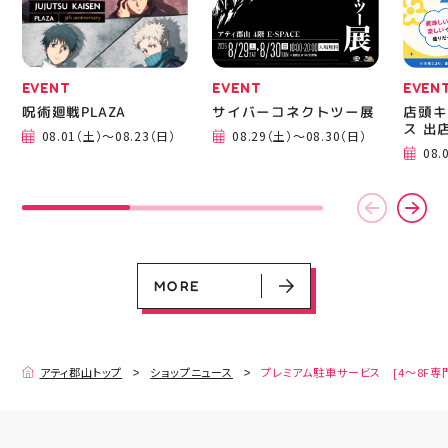
EVENT
EVENT
EVEN
呪術廻戦PLAZA
サイバーコネクトツー展
店頭キ
ス 出
08.01（土）～08.23（日）
08.29（土）～08.30（日）
08.
EVENT
EVENT
EVENT
EVENT
CAMPAIGN
CAMPAIGN
呪術廻戦PLAZA
サイバーコネクトツー展
店頭キッチンカースペース 出店カ
お祭りBBQビアガーデン 屋上で好
ヨドバシカメラ 平日限定1時間駐
プレミアム駐車サービス [4～8F
レンダー
評営業中！
車サービス
専門店対象]
08.01（土）～08.23（日）
08.29（土）～08.30（日）
08.01（土）～08.31（月）
05.21（木）～09.27（日）
MORE
MORE
アティ郡山トップ
ショップニュース
プレミアム駐車サービス [4～8F専