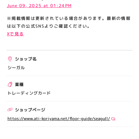
関連情報
June 09, 2025 at 01:24PM
お知らせ
※掲載情報は更新されている場合があります。最新の情報
は以下の公式SNSよりご確認ください。
お問い合わせ
Xで見る
プライバシーポリシー
サイトポリシー
運営会社
ショップ名
シーガル
出店をご検討の方へ
業種
テナント出店募集
トレーディングカード
催事出店募集
アティビジョンについて
ショップページ
https://www.ati-koriyama.net/floor-guide/seagull/