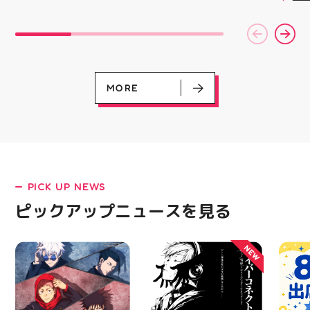
￥11,17
揃い ぷくっとしたキュ
キャラクターや雑貨、
スポー
￥5️⃣,
ートなフォルムに 思わ
ファッションが好きな方
ズなど
ーポン
ず胸キュンしちゃうデザ
大歓迎️‍️‍️‍ Wワークされてる
ぜひご
ース終
インばかり 集めたくな
方も可能ですよ！ 求人
熱い夏
験後の
る可愛さで コレクショ
サイト「エンゲージ」で
ます️
です🦷
ンにもぴったり 数量限
もご応募可能です‍♀️ ️DM
ター一
りのク
定での入荷となりますの
でのご応募は不可となり
ります✧⁠◝
ので、
で 気になっていた方、
ます️ 私達と一緒に楽し
MORE
オ #
⁡ ご
まだGETできてない方は
くお仕事しましょう️ お
してお
売り切れる前にぜひお早
電話、ご応募お待ちして
ニンク
めにチェックしてくださ
おります！ #スタッフ募
キャン
いね お気に入りの1個、
集 #アティ郡山 #福島県
#whi
見つかりますように #プ
#郡山駅前 #郡山市
#歯の
クキラ #たまごっち #サ
ンリオ #シール活 #シー
ル キャラグッズ プチプ
PICK UP NEWS
ラ雑貨 コレクション
HUBSTORE 数量限定 新
ピックアップニュースを見る
LATEST!
商品入荷
ピックアップニュース
NEW