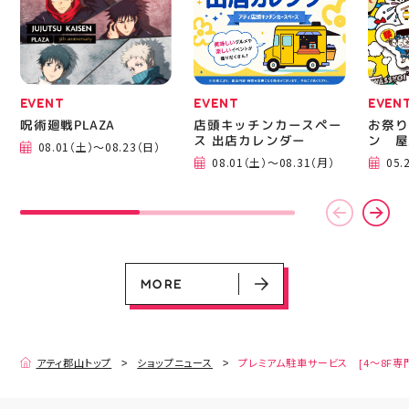
EVENT
EVENT
EVEN
呪術廻戦PLAZA
店頭キッチンカースペー
お祭り
ス 出店カレンダー
ン 屋
08.01（土）～08.23（日）
08.01（土）～08.31（月）
05.
EVENT
EVENT
EVENT
CAMPAIGN
CAMPAIGN
呪術廻戦PLAZA
店頭キッチンカースペース 出店カ
お祭りBBQビアガーデン 屋上で好
ヨドバシカメラ 平日限定1時間駐
プレミアム駐車サービス [4～8F
レンダー
評営業中！
車サービス
専門店対象]
08.01（土）～08.23（日）
08.01（土）～08.31（月）
05.21（木）～09.27（日）
MORE
MORE
アティ郡山トップ
ショップニュース
プレミアム駐車サービス [4～8F専