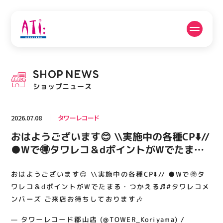
公式SNSフォローはこちら
SHOP
NEWS
PICK UP NEWS
SHOP NEWS
ショップニュース
ピックアップニュース
ショップニュース
2026.07.08
タワーレコード
FLOOR GUIDE
OPENING HOURS
おはようございます😊 \\実施中の各種CP⬇️//
フロアガイド
営業時間
●Wで🉐タワレコ＆dポイントがWでたま
る・つかえる♬#タワレコメンバーズ ご来店
お待ちしております🎶
おはようございます😊 \\実施中の各種CP⬇️// ●Wで🉐タ
ACCESS
RECRUIT
アクセス・駐車場
スタッフ募集
ワレコ＆dポイントがWでたまる・つかえる♬#タワレコメ
ンバーズ ご来店お待ちしております🎶
— タワーレコード郡山店 (@TOWER_Koriyama) /