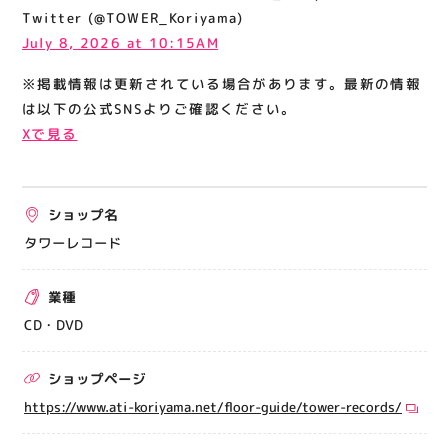
関連情報
Twitter (@TOWER_Koriyama)
July 8, 2026 at 10:15AM
お知らせ
※掲載情報は更新されている場合があります。最新の情報
お問い合わせ
は以下の公式SNSよりご確認ください。
プライバシーポリシー
Xで見る
サイトポリシー
運営会社
ショップ名
出店をご検討の方へ
タワーレコード
テナント出店募集
業種
催事出店募集
CD・DVD
アティビジョンについて
ショップページ
https://www.ati-koriyama.net/floor-guide/tower-records/