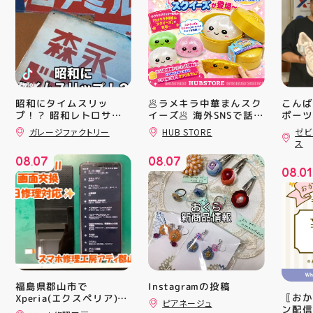
昭和にタイムスリッ
🥟ラメキラ中華まんスク
こんば
プ！？ 昭和レトロサイ
イーズ🥟 海外SNSで話題
ポーツ
沸騰中 ラメキラ中華ま
ティ郡
ンボード大量入荷しまし
ガレージファクトリー
HUB STORE
ゼビ
んスクイーズが新登場！
日のラ
た！ 今回はお菓子系を
ス
まとめてみました お部
キラキラグリッター素材
クスか
08
07
08
07
屋に飾ればバッチグー
が とにかくかわいい♪ む
ーズ 「
.
.
08
01
郡山駅前 アティ郡山4F
にゅっとクセになる や
6」の
.
“ガレージファクトリ
みつき触感がたまらな
徴とし
ー”へ遊びに来てね️‍️‍️‍ #福
い…！ せいろ型ケース
反発性
島 #郡山 #郡山駅前 #雑
に入っていて どの色の
TURB
貨屋 #昭和レトロ
子が出るかは 開けてか
搭載し
らのお楽しみ #ラメキラ
せまし
中華まん #スクイーズ #
☆ASI
中華まんグッズ #海外ト
追加し
レンド #むにゅむにゅ
上させ
シル活 新商品入荷
トレン
Instagramの投稿
福島県郡山市で
HUBSTORE
ション
〖おか
Xperia(エクスペリア)の
ピアネージュ
ンと優
ン配信
画面交換も即日修理対応