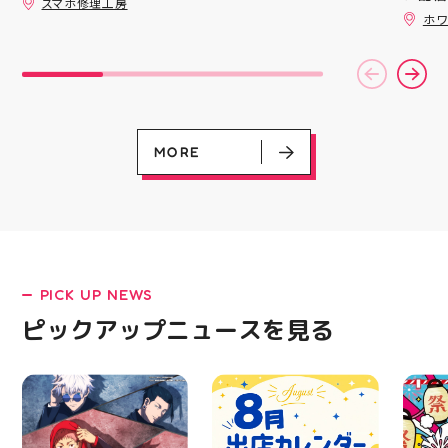
スマホ修理工房
備えた
ッパー
😊💪
ホワ
ウーブ
￥11,17
載しま
￥5️⃣,
をカジ
ーポン
方や仕
ース終
かけで
験後の
のクッ
です🦷
なって
りのク
ニング
ので、
MORE
になり
⁡ ご
る方は
してお
運んで
ニンク
ーツナ
キャン
店頭で
#whi
す(⁠◍⁠•
#歯の
#アテ
女図鑑
#ASIC
PICK UP NEWS
LATEST!
ピックアップニュースを見る
ピックアップニュース