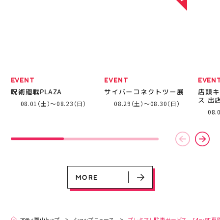
繋がりたい 郡山市
EVENT
EVENT
EVEN
呪術廻戦PLAZA
サイバーコネクトツー展
店頭キ
ス 出
08.01（土）～08.23（日）
08.29（土）～08.30（日）
EVENT
EVENT
EVENT
EVENT
CAMPAIGN
CAMPAIGN
08.
呪術廻戦PLAZA
サイバーコネクトツー展
店頭キッチンカースペース 出店カ
お祭りBBQビアガーデン 屋上で好
ヨドバシカメラ 平日限定1時間駐
プレミアム駐車サービス [4～8F
レンダー
評営業中！
車サービス
専門店対象]
08.01（土）～08.23（日）
08.29（土）～08.30（日）
08.01（土）～08.31（月）
05.21（木）～09.27（日）
MORE
MORE
アティ郡山トップ
ショップニュース
プレミアム駐車サービス [4～8F専