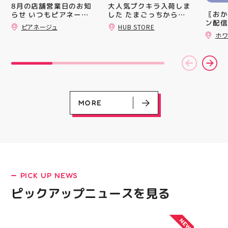
買い上
大人気プクキラ入荷しま
8月の店舗営業日のお知
ツポイ
〖おか
した たまごっちからサ
らせ いつもピアネージ
録)画
ン配信
ンリオまで 全13種類の
ュをご利用いただき あ
ピアネージュ
HUB STORE
だくと
ッパー
豊富なラインナップが勢
りがとうございます 8月
ホワ
加する
￥11,17
はイベント出店のため、
揃い ぷくっとしたキュ
スポー
￥5️⃣,
通常の定休日（火・水）
ートなフォルムに 思わ
ズなど
ーポン
以外にも 11日(火祝)・
ず胸キュンしちゃうデザ
ぜひご
ース終
15日は店舗をお休みさ
インばかり 集めたくな
熱い夏
験後の
せていただきます‍♀️ 🧵営
る可愛さで コレクショ
ます️
です🦷
業時間 10:00〜18:00
ンにもぴったり 数量限
ター一
りのク
🧵定休日 火・水 イベ
定での入荷となりますの
ります✧⁠◝
ので、
ント出店の日もあります
で 気になっていた方、
MORE
オ #
⁡ ご
ので、 ご来店前にカレ
まだGETできてない方は
してお
ンダーをチェックしてい
売り切れる前にぜひお早
ニンク
ただけると嬉しいです
めにチェックしてくださ
キャン
「今月また行こう！」と
いね お気に入りの1個、
#whi
思ってくださった方は
見つかりますように #プ
#歯の
ぜひ保存しておいてくだ
クキラ #たまごっち #サ
さいね 8月も、手作りを
ンリオ #シール活 #シー
楽しめるピアネージュで
ル キャラグッズ プチプ
PICK UP NEWS
皆さまをお待ちしていま
ラ雑貨 コレクション
LATEST!
す #ピアネージュ #郡山
HUBSTORE 数量限定 新
ピックアップニュースを見る
ピックアップニュース
ハンドメイド #郡山ワー
商品入荷
クショップ #郡山ミシン
教室 #ハンドメイドショ
NEW
ップ 手作り好きさんと