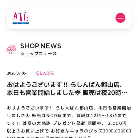
公式SNSフォローはこちら
SHOP
NEWS
PICK UP NEWS
SHOP NEWS
ショップニュース
ピックアップニュース
ショップニュース
2026.07.05
らしんばん
FLOOR GUIDE
OPENING HOURS
おはようございます‼️ らしんばん郡山店、
フロアガイド
営業時間
本日も営業開始しました🌟 販売は夜20時ま
で、買取は12時～18時までです‼️ 🎁夏の大
感謝 プレゼント祭🎁 期間中、 2,000円以上
おはようございます‼️ らしんばん郡山店、本日も営業開始
ACCESS
RECRUIT
アクセス・駐車場
スタッフ募集
のお買い上げで お好きなキャラのグッズ
しました🌟 販売は夜20時まで、買取は12時～18時まで
3⃣0⃣,0⃣0⃣0⃣円分当たるかも⁉️ 👇詳細はこち
です‼️ 🎁夏の大感謝 プレゼント祭🎁 期間中、 2,000円
以上のお買い上げで お好きなキャラのグッズ3⃣0⃣,0⃣0⃣0⃣
らから👇