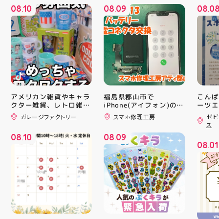
08
10
08
09
08
0
.
.
.
アメリカン雑貨やキャラ
福島県郡山市で
こんば
クター雑貨、レトロ雑貨
iPhone(アイフォン)の充
ーツエ
電口修理はスマホ修理工
ィ郡山
などたくさん販売してま
ガレージファクトリー
スマホ修理工房
ゼビ
房アティ郡山店なら即日
「ゼビ
す🧸 圧巻の量です 郡山
ス
駅前 アティ郡山4F “ガ
修理対応😊✨
つり」
08
10
08
09
レージファクトリー”へ
す(⁠✷⁠
.
.
08
01
遊びに来てね️‍️‍️‍ #福島 #郡
16(
.
山 #郡山駅前 #雑貨屋 #
ィ館内
アメリカン雑貨
17:
を行い
入り口
ーや瓶
対策グ
た、5
ート(