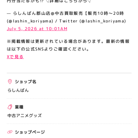
円分当たるかも⁉️ 👇詳細はこちらから👇
関連情報
— らしんばん郡山店@中古買取販売【販売10時～20時
お知らせ
(@lashin_koriyama) / Twitter (@lashin_koriyama)
お問い合わせ
July 5, 2026 at 10:01AM
プライバシーポリシー
※掲載情報は更新されている場合があります。最新の情報
サイトポリシー
は以下の公式SNSよりご確認ください。
Xで見る
運営会社
出店をご検討の方へ
ショップ名
テナント出店募集
らしんばん
催事出店募集
業種
アティビジョンについて
中古アニメグッズ
ショップページ