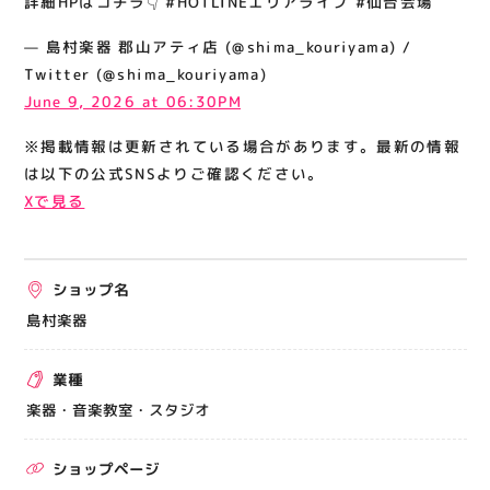
詳細HPはコチラ👇 #HOTLINEエリアライブ #仙台会場
関連情報
— 島村楽器 郡山アティ店 (@shima_kouriyama) /
お知らせ
Twitter (@shima_kouriyama)
お問い合わせ
June 9, 2026 at 06:30PM
プライバシーポリシー
※掲載情報は更新されている場合があります。最新の情報
サイトポリシー
は以下の公式SNSよりご確認ください。
Xで見る
運営会社
出店をご検討の方へ
ショップ名
テナント出店募集
島村楽器
催事出店募集
業種
アティビジョンについて
楽器・音楽教室・スタジオ
ショップページ