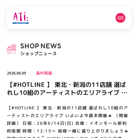
公式SNSフォローはこちら
SHOP
NEWS
PICK UP NEWS
SHOP NEWS
ショップニュース
ピックアップニュース
ショップニュース
2026.06.09
島村楽器
FLOOR GUIDE
OPENING HOURS
【#HOTLINE 】 東北・新潟の11店舗 選ば
フロアガイド
営業時間
れし10組のアーティストのエリアライブ い
よいよ今週末開催🔥 〈開催詳細〉 日程：26
年6/14日(日) 会場：イオンモール新利府南
【#HOTLINE 】 東北・新潟の11店舗 選ばれし10組のア
ACCESS
RECRUIT
アクセス・駐車場
スタッフ募集
館 時間：12:15～ 皆様一緒に盛り上がりま
ーティストのエリアライブ いよいよ今週末開催🔥 〈開催
しょう🔥 詳細HPはコチラ👇 #HOTLINEエリ
詳細〉 日程：26年6/14日(日) 会場：イオンモール新利
府南館 時間：12:15～ 皆様一緒に盛り上がりましょう🔥
アライブ #仙台会場