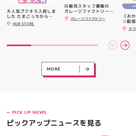
ート(
🧸販売スタッフ募集🧸
買い上
ガレージファクトリーア
大人気プクキラ入荷しま
ツポイ
〖おか
ティ郡山では 販売スタ
した たまごっちからサ
ガレージファクトリー
録)画
ン配信
ッフを募集しております
ンリオまで 全13種類の
HUB STORE
だくと
ッパー
販売業未経験でも大丈夫
豊富なラインナップが勢
ホワ
加する
￥11,17
揃い ぷくっとしたキュ
キャラクターや雑貨、
スポー
￥5️⃣,
ートなフォルムに 思わ
ファッションが好きな方
ズなど
ーポン
ず胸キュンしちゃうデザ
大歓迎️‍️‍️‍ Wワークされてる
ぜひご
ース終
インばかり 集めたくな
方も可能ですよ！ 求人
熱い夏
験後の
る可愛さで コレクショ
サイト「エンゲージ」で
ます️
です🦷
ンにもぴったり 数量限
もご応募可能です‍♀️ ️DM
ター一
りのク
定での入荷となりますの
でのご応募は不可となり
ります✧⁠◝
ので、
で 気になっていた方、
ます️ 私達と一緒に楽し
MORE
オ #
⁡ ご
まだGETできてない方は
くお仕事しましょう️ お
してお
売り切れる前にぜひお早
電話、ご応募お待ちして
ニンク
めにチェックしてくださ
おります！ #スタッフ募
キャン
いね お気に入りの1個、
集 #アティ郡山 #福島県
#whi
見つかりますように #プ
#郡山駅前 #郡山市
#歯の
クキラ #たまごっち #サ
ンリオ #シール活 #シー
LATEST!
ル キャラグッズ プチプ
PICK UP NEWS
ラ雑貨 コレクション
ピックアップニュース
HUBSTORE 数量限定 新
ピックアップニュースを見る
商品入荷