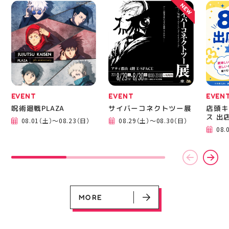
NEW
EVENT
EVENT
EVEN
呪術廻戦PLAZA
サイバーコネクトツー展
店頭キ
EVENT
EVENT
EVENT
EVENT
CAMPAIGN
CAMPAIGN
ス 出
08.01（土）～08.23（日）
08.29（土）～08.30（日）
呪術廻戦PLAZA
サイバーコネクトツー展
店頭キッチンカースペース 出店カ
お祭りBBQビアガーデン 屋上で好
ヨドバシカメラ 平日限定1時間駐
プレミアム駐車サービス [4～8F
08.
レンダー
評営業中！
車サービス
専門店対象]
08.01（土）～08.23（日）
08.29（土）～08.30（日）
08.01（土）～08.31（月）
05.21（木）～09.27（日）
MORE
MORE