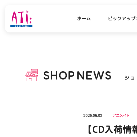
ピックアップ
ホーム
PICK UP NEWS
SHO
ピックアップニュース
ショッ
SHOP
NEWS
ショ
OPENING HOURS
AC
アクセ
営業時間
関連情報
2026.06.02
アニメイト
お知らせ
【CD入荷情
お問い合わせ