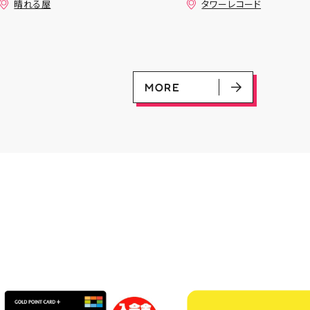
晴れる屋
タワーレコード
+決勝ラウンド 🏆賞品一覧🏆
す🙇‍♀️ 発売を記念した
優勝：■日本画■《シェオルド
ンペーン開催中 ♦️コラ
レッドの勅令》シルバースクロ
ー掲出 ♦️特別レシート 
ール・Foil×1枚 2-4位：
盤をご購入の方には リ
2,000pt 5-8位：1,000pt ご参
念レプリカチケットをお渡
加お待ちしております！✨
▼お取置きはこちらから
MORE