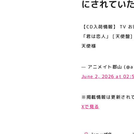
にされていた
プライバシーポリシー
[天使盤] 入
サイトポリシー
ォト（86mm
【CD入荷情報】 TV
運営会社
「君は恋人」 [天使盤]
天使様
公式SNSフォローはこちら
— アニメイト郡山 (@anima
June 2, 2026 at 02
※掲載情報は更新され
Xで見る