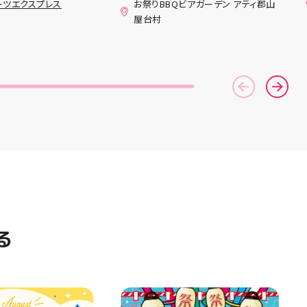
ーツエクスプレス
お祭りBBQビアガーデン アティ郡山
ンニングシューズ
(水)〜8月16日(日) は、 営業時
屋台村
AST 6」の紹介でし
間を変更して営業いたします
としては ☆軽量かつ
11:00〜22:00 お昼からゆっく
「FF TURBO
りBBQやビアガーデンをお楽し
」を新搭載し、推進力
みいただけます ご家族とのお食
ました！
事やご友人との集まり、夏休み
RIPを前足部に追加
のお出かけにもぴったり！ 屋台
プ力を向上させまし
グルメとBBQを一緒に楽しめる
トレンドの反発性と
「お祭りBBQビアガーデン」
性を表したデザイン
で、夏の思い出を作りません
気性を兼ね備えた
か？ 皆さまのご来店をスタッフ
アードウーブンアッ
一同、心よりお待ちしておりま
しました！ ・ 長
す お祭りBBQビアガーデン ア
アルに走りたい方
ティ郡山屋台村
夏のお出かけで長
━━━━━━━━━━━━━━
けのクッションシ
━ ご予約・詳細はプロフィール
ています 人気ラン
のリンクから
ズの最新作になり
━━━━━━━━━━━━━━
る
気になる方は是非、
━ #アティ郡山 #郡山 #郡山グ
んでください！ ス
ルメ #郡山BBQ #ビアガーデン
ーター一同、店頭
#お祭りBBQ #屋台グルメ #手
おります
ぶらBBQ #お盆 #夏休み #郡山
⁠)⁠ ・ #ゼビオ #アティ
ランチ #郡山ディナー #家族で