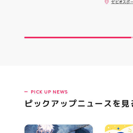
ゼビオスポ
板と合わせて飾るのがオススメ
クスからラ
です 郡山駅前 アティ郡山4F “ガ
「NOVA BL
レージファクトリー”へ遊びに来
た ・ 特徴
てね️‍️‍️‍ #福島 #郡山 #郡山駅前 #
反発性に優れた
雑貨屋 #アメリカン雑貨
SQUARED
を向上させ
☆ASICSG
し、グリッ
た！ ☆市場
クッション
と優れた通
「エンジニ
パー」を搭載
距離をカジュ
や仕事履き、
距離歩く方向
PICK UP NEWS
ューズになっ
ニングシュー
ピックアップニュースを見
ます！ ・ 
店頭に足を運
ポーツナビゲ
でお待ちして
(⁠◍⁠•⁠ᴗ⁠•⁠◍