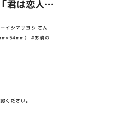
ん「君は恋人」
呪術廻戦PLAZA
店頭キッチンカースペース 出店
お祭りBBQビアガーデン 屋上
ヨドバシカメラ 平日限定1時
プレミアム駐車サービス [4～
カレンダー
で好評営業中！
間駐車サービス
8F専門店対象]
ト特典：ミニフ
08.01（土）～08.23（日）
08.01（土）～08.31（月）
05.21（木）～09.27（日）
オーイシマサヨシ さん
m×54mm） #お隣の
MORE
確認ください。