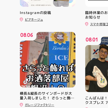
Instagramの投稿
臨時休業の
お知らせ
ピアネージュ
スマホ修理
08
06
.
08
01
.
横長&縦長のサインボードが大
量入荷しました！ さらっと飾れ
こんばんは！
ばあっという間にお洒落空間爆
クスプレス 
ガレージファクトリー
誕️‍️‍️‍ ナンバープレートやブリキ看
・ ★本日の