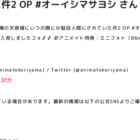
件2 OP #オーイシマサヨシ さ
アティビジョンについて
荷しましたコォ🎵🎵 🎁アニメイ
×54mm） #お隣の天使様
 お隣の天使様にいつの間にか駄目人間にされていた件2 OP #
 入荷しましたコォ🎵🎵 🎁アニメイト特典：ミニフォト（86m
tekoriyama) / Twitter (@animatekoriyama)
:53PM
ている場合があります。最新の情報は以下の公式SNSよりご