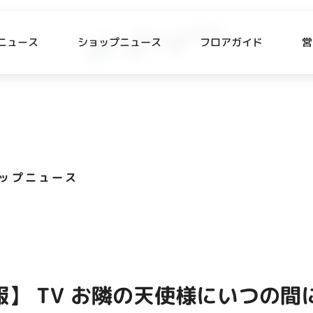
ニュース
ショップニュース
フロアガイド
営
L
P NEWS
FLOOR GUIDE
プニュース
フロアガイド
ップニュース
CESS
RECRUIT
ス・駐車場
スタッフ募集
出店をご検討の方へ
テナント出店募集
報】 TV お隣の天使様にいつの
催事出店募集