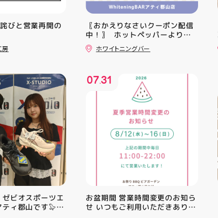
お詫びと営業再開の
〖おかえりなさいクーポン配信
中！〗 ⁡ ホットペッパーより通
常￥11,170······▸ ￥5️⃣,5️⃣8️⃣0️⃣
工房
ホワイトニングバー
のお得なクーポン配信中です★ ⁡
コース終了した方、初回体験後
の再来店におすすめです🦷 ⁡ ⁡ お
07
31
一人様1回限りのクーポンにな
.
りますので、是非お試し下さい ⁡
ご予約、ご来店お待ちしており
ます️ #ホワイトニンク #ホワイ
トニングキャンペーン
#whitening #歯が白い #歯の
黄ばみ
 ゼビオスポーツエ
お盆期間 営業時間変更のお知ら
アティ郡山です🦭
せ いつもご利用いただきありが
ラジオ★は アシッ
とうございます！ 8月12日