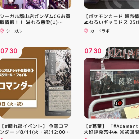
シーガル郡山店ガンダムCGお買
【ポケモンカード 販売
取情報！！ 溢れる慈愛(U)
🌊わるいギャラドス 25th
(GD01-118) ￥30 覚悟の表れ
ーリエのピッピex 🔮ミ
シーガル
カードラボ
(U)(GD01-100) ￥30 ﾌﾗｯﾄ(ﾐﾘ
vmax UR 入荷いたしま
ｼｬ仕様)(C)(GD04-077) ￥50
是非ご来店お待ちしてお
♪
07
30
07
30
.
.
【#晴れ郡イベント】 争奪コマ
【#葛葉】 「#Adamant
ンダー ✅8/11(火・祝)12:00~
大好評発売中🦇 ※初回
⚔️イベント構成⚔️ スイスドロー
A、Bは店頭分在庫切れ