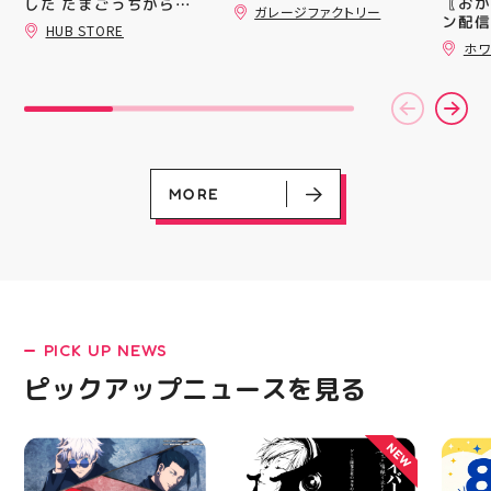
〖おか
ティ郡山では 販売スタ
した たまごっちからサ
ガレージファクトリー
録)画
ン配信
ッフを募集しております
ンリオまで 全13種類の
HUB STORE
だくと
ッパー
販売業未経験でも大丈夫
豊富なラインナップが勢
ホワ
加する
￥11,17
揃い ぷくっとしたキュ
キャラクターや雑貨、
スポー
￥5️⃣,
ートなフォルムに 思わ
ファッションが好きな方
ズなど
ーポン
ず胸キュンしちゃうデザ
大歓迎️‍️‍️‍ Wワークされてる
ぜひご
ース終
インばかり 集めたくな
方も可能ですよ！ 求人
熱い夏
験後の
る可愛さで コレクショ
サイト「エンゲージ」で
ます️
です🦷
ンにもぴったり 数量限
もご応募可能です‍♀️ ️DM
ター一
りのク
定での入荷となりますの
でのご応募は不可となり
ります✧⁠◝
ので、
で 気になっていた方、
ます️ 私達と一緒に楽し
MORE
オ #
⁡ ご
まだGETできてない方は
くお仕事しましょう️ お
してお
売り切れる前にぜひお早
電話、ご応募お待ちして
ニンク
めにチェックしてくださ
おります！ #スタッフ募
キャン
いね お気に入りの1個、
集 #アティ郡山 #福島県
#whi
見つかりますように #プ
#郡山駅前 #郡山市
#歯の
クキラ #たまごっち #サ
ンリオ #シール活 #シー
ル キャラグッズ プチプ
PICK UP NEWS
ラ雑貨 コレクション
LATEST!
HUBSTORE 数量限定 新
ピックアップニュースを見る
ピックアップニュース
商品入荷
NEW