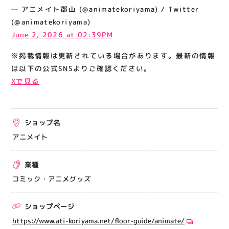
関連情報
— アニメイト郡山 (@animatekoriyama) / Twitter
(@animatekoriyama)
お知らせ
June 2, 2026 at 02:39PM
お問い合わせ
※掲載情報は更新されている場合があります。最新の情報
プライバシーポリシー
は以下の公式SNSよりご確認ください。
サイトポリシー
Xで見る
運営会社
ショップ名
出店をご検討の方へ
アニメイト
テナント出店募集
催事出店募集
業種
アティビジョンについて
コミック・アニメグッズ
ショップページ
https://www.ati-koriyama.net/floor-guide/animate/