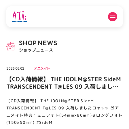
公式SNSフォローはこちら
SHOP
NEWS
PICK UP NEWS
SHOP NEWS
ショップニュース
ピックアップニュース
ショップニュース
2026.06.02
アニメイト
FLOOR GUIDE
OPENING HOURS
【CD入荷情報】 THE IDOLM@STER SideM
フロアガイド
営業時間
TRANSCENDENT T@LES 09 入荷しました
コォ✨✨ 🎁アニメイト特典：ミニフォト
(54mm×86mm)＆ロングフォト
【CD入荷情報】 THE IDOLM@STER SideM
ACCESS
RECRUIT
アクセス・駐車場
スタッフ募集
(150×50mm) #SideM
TRANSCENDENT T@LES 09 入荷しましたコォ✨✨ 🎁ア
ニメイト特典：ミニフォト(54mm×86mm)＆ロングフォト
(150×50mm) #SideM