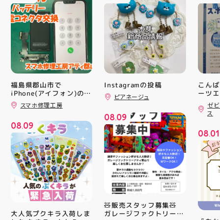
福島県郡山市で
Instagramの投稿
こんば
iPhone(アイフォン)の充
ーツエ
ピアネージュ
ィ郡山
電口修理はスマホ修理工
スマホ修理工房
ゼビ
「ゼビ
房アティ郡山店なら即日
ス
08
09
修理対応😊✨
つり」
.
08
09
す(⁠✷⁠
.
08
01
16(
.
ィ館内
17:
を行い
入り口
ーや瓶
対策グ
た、5
ート(
🧸販売スタッフ募集🧸
買い上
ガレージファクトリーア
大人気プクキラ入荷しま
ツポイ