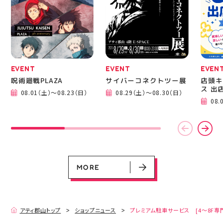
EVENT
EVENT
EVEN
呪術廻戦PLAZA
サイバーコネクトツー展
店頭キ
ス 出
08.01（土）～08.23（日）
08.29（土）～08.30（日）
EVENT
EVENT
EVENT
EVENT
CAMPAIGN
CAMPAIGN
08.
呪術廻戦PLAZA
サイバーコネクトツー展
店頭キッチンカースペース 出店カ
お祭りBBQビアガーデン 屋上で好
ヨドバシカメラ 平日限定1時間駐
プレミアム駐車サービス [4～8F
レンダー
評営業中！
車サービス
専門店対象]
08.01（土）～08.23（日）
08.29（土）～08.30（日）
08.01（土）～08.31（月）
05.21（木）～09.27（日）
MORE
MORE
アティ郡山トップ
ショップニュース
プレミアム駐車サービス [4～8F専