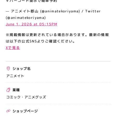
🔽バーコード提示で簡単予約
関連情報
— アニメイト郡山 (@animatekoriyama) / Twitter
お知らせ
(@animatekoriyama)
お問い合わせ
June 1, 2026 at 05:15PM
プライバシーポリシー
※掲載情報は更新されている場合があります。最新の情報
サイトポリシー
は以下の公式SNSよりご確認ください。
Xで見る
運営会社
出店をご検討の方へ
ショップ名
テナント出店募集
アニメイト
催事出店募集
業種
アティビジョンについて
コミック・アニメグッズ
ショップページ