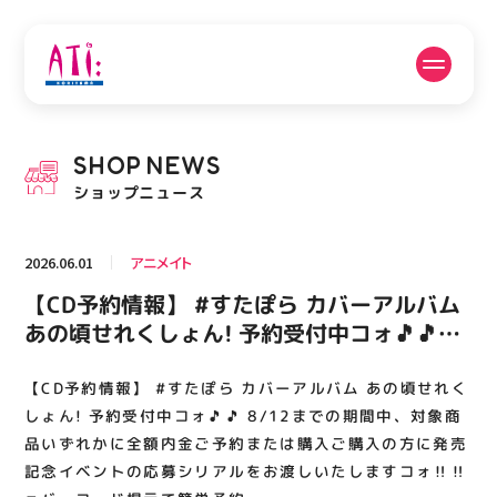
公式SNSフォローはこちら
SHOP
NEWS
PICK UP NEWS
SHOP NEWS
ショップニュース
ピックアップニュース
ショップニュース
2026.06.01
アニメイト
FLOOR GUIDE
OPENING HOURS
【CD予約情報】 #すたぽら カバーアルバム
フロアガイド
営業時間
あの頃せれくしょん! 予約受付中コォ🎵🎵
8/12までの期間中、対象商品いずれかに全
額内金ご予約または購入ご購入の方に発売記
【CD予約情報】 #すたぽら カバーアルバム あの頃せれく
ACCESS
RECRUIT
アクセス・駐車場
スタッフ募集
念イベントの応募シリアルをお渡しいたしま
しょん! 予約受付中コォ🎵🎵 8/12までの期間中、対象商
すコォ‼️‼️ 🔽バーコード提示で簡単予約
品いずれかに全額内金ご予約または購入ご購入の方に発売
記念イベントの応募シリアルをお渡しいたしますコォ‼️‼️