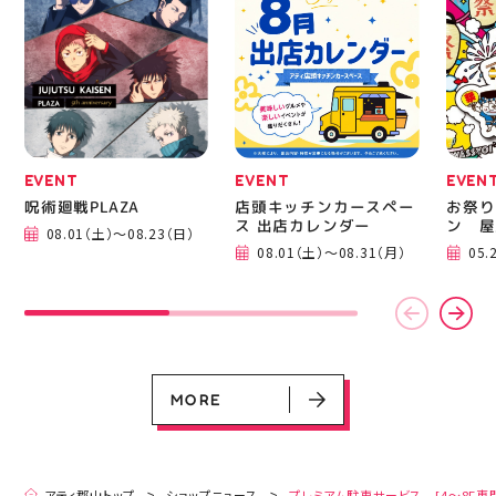
EVENT
EVENT
EVEN
呪術廻戦PLAZA
店頭キッチンカースペー
お祭り
ス 出店カレンダー
ン 屋
08.01（土）～08.23（日）
EVENT
EVENT
EVENT
CAMPAIGN
CAMPAIGN
08.01（土）～08.31（月）
05.
呪術廻戦PLAZA
店頭キッチンカースペース 出店カ
お祭りBBQビアガーデン 屋上で好
ヨドバシカメラ 平日限定1時間駐
プレミアム駐車サービス [4～8F
レンダー
評営業中！
車サービス
専門店対象]
08.01（土）～08.23（日）
08.01（土）～08.31（月）
05.21（木）～09.27（日）
MORE
MORE
アティ郡山トップ
ショップニュース
プレミアム駐車サービス [4～8F専