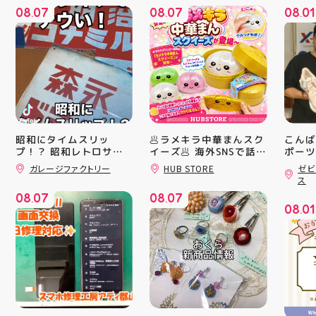
08
07
08
07
08
01
.
.
.
昭和にタイムスリッ
🥟ラメキラ中華まんスク
こんば
プ！？ 昭和レトロサイ
イーズ🥟 海外SNSで話題
ポーツ
沸騰中 ラメキラ中華ま
ティ郡
ンボード大量入荷しまし
ガレージファクトリー
HUB STORE
ゼビ
んスクイーズが新登場！
日のラ
た！ 今回はお菓子系を
ス
まとめてみました お部
キラキラグリッター素材
クスか
08
07
08
07
屋に飾ればバッチグー
が とにかくかわいい♪ む
ーズ 「
.
.
08
01
郡山駅前 アティ郡山4F
にゅっとクセになる や
6」の
.
“ガレージファクトリ
みつき触感がたまらな
徴とし
ー”へ遊びに来てね️‍️‍️‍ #福
い…！ せいろ型ケース
反発性
島 #郡山 #郡山駅前 #雑
に入っていて どの色の
TURB
貨屋 #昭和レトロ
子が出るかは 開けてか
搭載し
らのお楽しみ #ラメキラ
せまし
中華まん #スクイーズ #
☆ASI
中華まんグッズ #海外ト
追加し
レンド #むにゅむにゅ
上させ