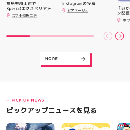
シル活 新商品入荷
トレン
Instagramの投稿
福島県郡山市で
HUBSTORE
ション
〖おか
Xperia(エクスペリア)の
ピアネージュ
ンと優
ン配信
画面交換も即日修理対応
スマホ修理工房
備えた
ッパー
😊💪
ホワ
ウーブ
￥11,17
載しま
￥5️⃣,
をカジ
ーポン
方や仕
ース終
かけで
験後の
のクッ
です🦷
なって
りのク
ニング
ので、
MORE
になり
⁡ ご
る方は
してお
運んで
ニンク
ーツナ
キャン
店頭で
#whi
す(⁠◍⁠•
#歯の
#アテ
女図鑑
#ASIC
PICK UP NEWS
LATEST!
ピックアップニュース
ピックアップニュースを見る