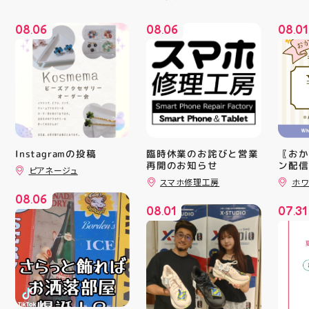
08
06
08
06
08
01
.
.
.
Instagramの投稿
臨時休業のお詫びと営業
〖おか
再開のお知らせ
ン配信
ピアネージュ
ッパー
スマホ修理工房
ホワ
￥11,17
08
06
￥5️⃣,
.
08
01
07
31
ーポン
.
.
ース終
験後の
です🦷
りのク
ので、
⁡ ご
してお
ニンク