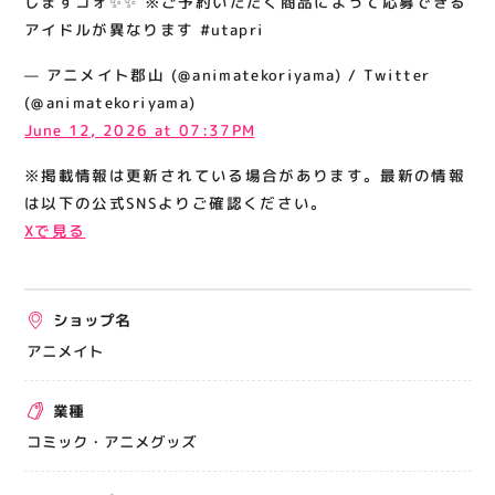
しますコォ✨✨ ※ご予約いただく商品によって応募できる
#utapri
関連情報
アイドルが異なります #utapri
お知らせ
— アニメイト郡山 (@animatekoriyama) / Twitter
お問い合わせ
(@animatekoriyama)
June 12, 2026 at 07:37PM
プライバシーポリシー
サイトポリシー
※掲載情報は更新されている場合があります。最新の情報
は以下の公式SNSよりご確認ください。
運営会社
Xで見る
出店をご検討の方へ
テナント出店募集
ショップ名
催事出店募集
アニメイト
アティビジョンについて
業種
コミック・アニメグッズ