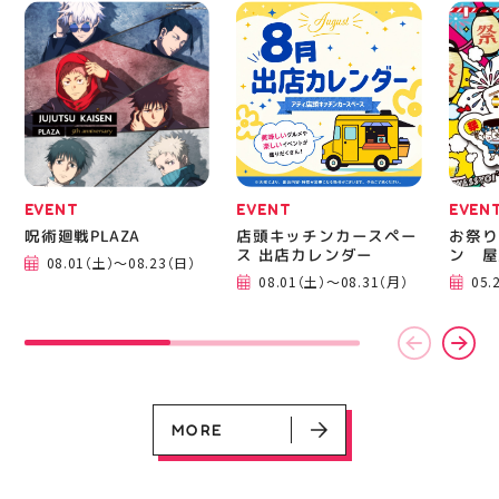
なっています 人気ラン
から
ニングシューズの最新作
━━━
になります！ ・ 気にな
━━━
る方は是非、店頭に足を
郡山 
運んでください！ スポ
BBQ
ーツナビゲーター一同、
祭りB
店頭でお待ちしておりま
手ぶら
す(⁠◍⁠•⁠ᴗ⁠•⁠◍⁠)⁠ ・ #ゼビオ
み #
#アティ郡山 #福島美少
ィナー
女図鑑 #照山楓香
#夏の
#ASICS
EVENT
EVENT
EVEN
呪術廻戦PLAZA
店頭キッチンカースペー
お祭り
EVENT
EVENT
EVENT
CAMPAIGN
CAMPAIGN
ス 出店カレンダー
ン 屋
08.01（土）～08.23（日）
呪術廻戦PLAZA
店頭キッチンカースペース 出店カ
お祭りBBQビアガーデン 屋上で好
ヨドバシカメラ 平日限定1時間駐
プレミアム駐車サービス [4～8F
08.01（土）～08.31（月）
05.
レンダー
評営業中！
車サービス
専門店対象]
08.01（土）～08.23（日）
08.01（土）～08.31（月）
05.21（木）～09.27（日）
MORE
MORE