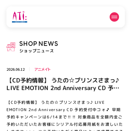
公式SNSフォローはこちら
SHOP
NEWS
PICK UP NEWS
SHOP NEWS
ショップニュース
ピックアップニュース
ショップニュース
2026.06.12
アニメイト
FLOOR GUIDE
OPENING HOURS
【CD予約情報】 うたの☆プリンスさまっ♪
フロアガイド
営業時間
LIVE EMOTION 2nd Anniversary CD 予約
受付中コォ🎵 早期予約キャンペーンは6/14
まで‼️‼️ 対象商品を全額内金ご予約いただ
【CD予約情報】 うたの☆プリンスさまっ♪ LIVE
ACCESS
RECRUIT
アクセス・駐車場
スタッフ募集
いたお客様にシリアル付応募用紙をお渡しい
EMOTION 2nd Anniversary CD 予約受付中コォ🎵 早期
たしますコォ✨✨ ※ご予約いただく商品によ
予約キャンペーンは6/14まで‼️‼️ 対象商品を全額内金ご
予約いただいたお客様にシリアル付応募用紙をお渡しいた
って応募できるアイドルが異なります