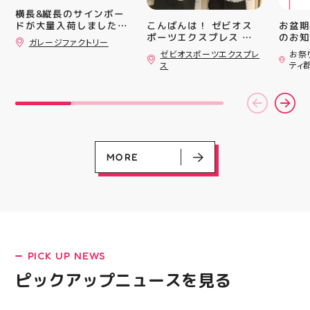
キャン
横長&縦長のサインボー
#whi
こんばんは！ ゼビオス
お盆期
ドが大量入荷しました！
#歯の
ポーツエクスプレス ア
のお知らせ 
さらっと飾ればあっとい
ガレージファクトリー
ティ郡山です🦭 ・ ★本
用いた
う間にお洒落空間爆誕️‍️‍️‍
ゼビオスポーツエクスプレ
お祭
ナンバープレートやブリ
日のラジオ★は アシッ
ざいま
ス
ティ
キ看板と合わせて飾るの
クスからランニングシュ
(水)〜
がオススメです 郡山駅
ーズ 「NOVA BLAST
営業時
前 アティ郡山4F “ガレ
6」の紹介でした ・ 特
いたします 
ージファクトリー”へ遊
徴としては ☆軽量かつ
22:
びに来てね️‍️‍️‍ #福島 #郡山
反発性に優れた「FF
りBB
#郡山駅前 #雑貨屋 #ア
TURBO SQUARED」を新
お楽し
メリカン雑貨
搭載し、推進力を向上さ
ご家族
せました！
人との
MORE
☆ASICSGRIPを前足部に
お出か
追加し、グリップ力を向
屋台グ
上させました！ ☆市場
に楽し
トレンドの反発性とクッ
ビアガ
ション性を表したデザイ
思い出
ンと優れた通気性を兼ね
皆さま
備えた「エンジニアード
フ一同
LATEST!
ウーブンアッパー」を搭
ており
PICK UP NEWS
載しました！ ・ 長距離
アガー
ピックアップニュース
をカジュアルに走りたい
屋台村
ピックアップニュースを見る
方や仕事履き、夏のお出
━━━
かけで長距離歩く方向け
━━━
のクッションシューズに
はプロ