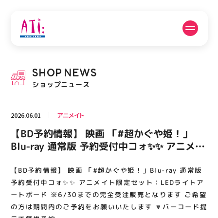
公式SNSフォローはこちら
SHOP
NEWS
PICK UP NEWS
SHOP NEWS
ショップニュース
ピックアップニュース
ショップニュース
2026.06.01
アニメイト
FLOOR GUIDE
OPENING HOURS
【BD予約情報】 映画 「#超かぐや姫！」
フロアガイド
営業時間
Blu-ray 通常版 予約受付中コォ✨✨ アニメイ
ト限定セット：LEDライトアートボード
※6/30までの完全受注販売となります ご希
【BD予約情報】 映画 「#超かぐや姫！」Blu-ray 通常版
ACCESS
RECRUIT
アクセス・駐車場
スタッフ募集
望の方は期間内のご予約をお願いいたします
予約受付中コォ✨✨ アニメイト限定セット：LEDライトア
🔽バーコード提示で簡単予約
ートボード ※6/30までの完全受注販売となります ご希望
の方は期間内のご予約をお願いいたします 🔽バーコード提