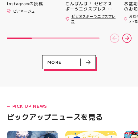
#whi
こんばんは！ ゼビオス
お盆期
Instagramの投稿
#歯の
ポーツエクスプレス ア
のお知らせ 
ピアネージュ
ティ郡山です🦭 ・ ★本
用いた
ゼビオスポーツエクスプレ
お祭
日のラジオ★は アシッ
ざいま
ス
ティ
クスからランニングシュ
(水)〜
ーズ 「NOVA BLAST
営業時
6」の紹介でした ・ 特
いたします 
徴としては ☆軽量かつ
22:
反発性に優れた「FF
りBB
TURBO SQUARED」を新
お楽し
搭載し、推進力を向上さ
ご家族
せました！
人との
MORE
☆ASICSGRIPを前足部に
お出か
追加し、グリップ力を向
屋台グ
上させました！ ☆市場
に楽し
トレンドの反発性とクッ
ビアガ
ション性を表したデザイ
思い出
ンと優れた通気性を兼ね
皆さま
備えた「エンジニアード
フ一同
ウーブンアッパー」を搭
ており
PICK UP NEWS
載しました！ ・ 長距離
アガー
LATEST!
をカジュアルに走りたい
屋台村
ピックアップニュースを見る
ピックアップニュース
方や仕事履き、夏のお出
━━━
かけで長距離歩く方向け
━━━
のクッションシューズに
はプロ
なっています 人気ラン
から