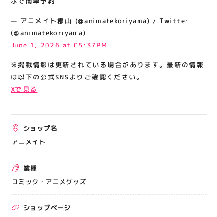
示で簡単予約
関連情報
— アニメイト郡山 (@animatekoriyama) / Twitter
お知らせ
(@animatekoriyama)
お問い合わせ
June 1, 2026 at 05:37PM
プライバシーポリシー
※掲載情報は更新されている場合があります。最新の情報
サイトポリシー
は以下の公式SNSよりご確認ください。
Xで見る
運営会社
出店をご検討の方へ
ショップ名
テナント出店募集
アニメイト
催事出店募集
業種
アティビジョンについて
コミック・アニメグッズ
ショップページ