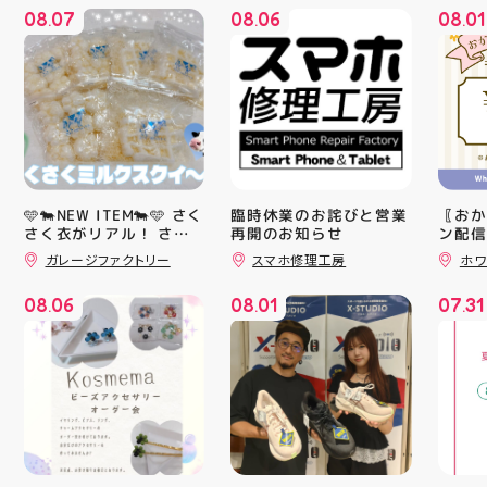
08
07
08
06
08
01
.
.
.
🩵🐄NEW ITEM🐄🩵 さく
臨時休業のお詫びと営業
〖おか
さく衣がリアル！ さく
再開のお知らせ
ン配信
ッパー
さくミルクスクイーズ入
ガレージファクトリー
スマホ修理工房
ホワ
￥11,17
荷！ クセになる感触で
すよ 他にもスクイーズ
￥5️⃣,
08
06
08
01
07
31
大量入荷予定です お楽
ーポン
.
.
.
しみにーっ️‍️‍️‍ #スクイーズ
ース終
#アティ郡山 #福島県 #
験後の
郡山駅前 #郡山市
です🦷
りのク
ので、
⁡ ご
してお
ニンク
キャン