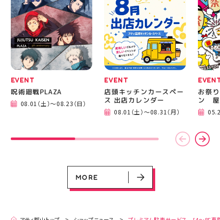
ニングシューズの最新作
━━━
になります！ ・ 気にな
━━━
る方は是非、店頭に足を
郡山 
運んでください！ スポ
BBQ
ーツナビゲーター一同、
祭りB
店頭でお待ちしておりま
手ぶら
す(⁠◍⁠•⁠ᴗ⁠•⁠◍⁠)⁠ ・ #ゼビオ
み #
#アティ郡山 #福島美少
ィナー
女図鑑 #照山楓香
#夏の
#ASICS
EVENT
EVENT
EVEN
呪術廻戦PLAZA
店頭キッチンカースペー
お祭り
ス 出店カレンダー
ン 屋
08.01（土）～08.23（日）
EVENT
EVENT
EVENT
CAMPAIGN
CAMPAIGN
08.01（土）～08.31（月）
05.
呪術廻戦PLAZA
店頭キッチンカースペース 出店カ
お祭りBBQビアガーデン 屋上で好
ヨドバシカメラ 平日限定1時間駐
プレミアム駐車サービス [4～8F
レンダー
評営業中！
車サービス
専門店対象]
08.01（土）～08.23（日）
08.01（土）～08.31（月）
05.21（木）～09.27（日）
MORE
MORE
アティ郡山トップ
ショップニュース
プレミアム駐車サービス [4～8F専