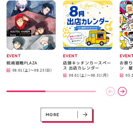
なっています 人気ラン
から
ニングシューズの最新作
━━━
になります！ ・ 気にな
━━━
る方は是非、店頭に足を
郡山 
運んでください！ スポ
BBQ
ーツナビゲーター一同、
祭りB
店頭でお待ちしておりま
手ぶら
す(⁠◍⁠•⁠ᴗ⁠•⁠◍⁠)⁠ ・ #ゼビオ
み #
#アティ郡山 #福島美少
ィナー
女図鑑 #照山楓香
#夏の
#ASICS
EVENT
EVENT
EVEN
呪術廻戦PLAZA
店頭キッチンカースペー
お祭り
EVENT
EVENT
EVENT
CAMPAIGN
CAMPAIGN
ス 出店カレンダー
ン 屋
08.01（土）～08.23（日）
呪術廻戦PLAZA
店頭キッチンカースペース 出店カ
お祭りBBQビアガーデン 屋上で好
ヨドバシカメラ 平日限定1時間駐
プレミアム駐車サービス [4～8F
08.01（土）～08.31（月）
05.
レンダー
評営業中！
車サービス
専門店対象]
08.01（土）～08.23（日）
08.01（土）～08.31（月）
05.21（木）～09.27（日）
MORE
MORE