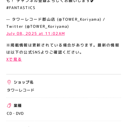
も！ チャンネル登録よろしくお願いします🦖
関連情報
#FANTASTICS
お知らせ
— タワーレコード郡山店 (@TOWER_Koriyama) /
お問い合わせ
Twitter (@TOWER_Koriyama)
July 08, 2025 at 11:02AM
プライバシーポリシー
サイトポリシー
※掲載情報は更新されている場合があります。最新の情報
は以下の公式SNSよりご確認ください。
運営会社
Xで見る
出店をご検討の方へ
テナント出店募集
ショップ名
催事出店募集
タワーレコード
アティビジョンについて
業種
CD・DVD