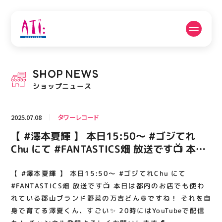
公式SNSフォローはこちら
SHOP
NEWS
PICK UP NEWS
SHOP NEWS
ショップニュース
ピックアップニュース
ショップニュース
2025.07.08
タワーレコード
FLOOR GUIDE
OPENING HOURS
【 #澤本夏輝 】 本日15:50〜 #ゴジてれ
フロアガイド
営業時間
Chu にて #FANTASTICS畑 放送です📺 本日
は都内のお店でも使われている郡山ブランド
野菜の万吉どん🧅ですね！ それを自身で育
【 #澤本夏輝 】 本日15:50〜 #ゴジてれChu にて
ACCESS
RECRUIT
アクセス・駐車場
スタッフ募集
てる澤夏くん、すごい✨ 20時にはYouTube
#FANTASTICS畑 放送です📺 本日は都内のお店でも使わ
で配信も！ チャンネル登録よろしくお願い
れている郡山ブランド野菜の万吉どん🧅ですね！ それを自
身で育てる澤夏くん、すごい✨ 20時にはYouTubeで配信
します🦖 #FANTASTICS