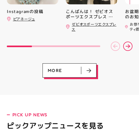
キャン
#whi
こんばんは！ ゼビオス
お盆期
Instagramの投稿
#歯の
ポーツエクスプレス ア
のお知らせ 
ピアネージュ
ティ郡山です🦭 ・ ★本
用いた
ゼビオスポーツエクスプレ
お祭
日のラジオ★は アシッ
ざいま
ス
ティ
クスからランニングシュ
(水)〜
ーズ 「NOVA BLAST
営業時
6」の紹介でした ・ 特
いたします 
徴としては ☆軽量かつ
22:
反発性に優れた「FF
りBB
TURBO SQUARED」を新
お楽し
搭載し、推進力を向上さ
ご家族
せました！
人との
MORE
☆ASICSGRIPを前足部に
お出か
追加し、グリップ力を向
屋台グ
上させました！ ☆市場
に楽し
トレンドの反発性とクッ
ビアガ
ション性を表したデザイ
思い出
ンと優れた通気性を兼ね
皆さま
備えた「エンジニアード
フ一同
LATEST!
ウーブンアッパー」を搭
ており
PICK UP NEWS
載しました！ ・ 長距離
アガー
ピックアップニュース
をカジュアルに走りたい
屋台村
ピックアップニュースを見る
方や仕事履き、夏のお出
━━━
かけで長距離歩く方向け
━━━
のクッションシューズに
はプロ