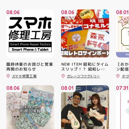
08
06
08
06
08
01
.
.
.
臨時休業のお詫びと営業
️NEW ITEM️ 昭和にタイム
〖おか
再開のお知らせ
スリップ！？ 昭和レト
ン配信
ロサインボード大量入荷
ッパー
スマホ修理工房
ガレージファクトリー
ホワ
しました！ 今回はお菓
￥11,17
子系をまとめてみました
￥5️⃣,
08
06
08
01
07
31
お部屋に飾ればバッチグ
ーポン
.
.
.
ー #昭和レトロ #アティ
ース終
郡山 #福島県 #郡山駅前
験後の
#郡山市
です🦷
りのク
ので、
⁡ ご
してお
ニンク