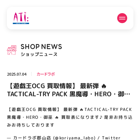
公式SNSフォローはこちら
SHOP
NEWS
PICK UP NEWS
SHOP NEWS
ショップニュース
ピックアップニュース
ショップニュース
2025.07.04
カードラボ
FLOOR GUIDE
OPENING HOURS
【遊戯王OCG 買取情報】 最新弾 🔥
フロアガイド
営業時間
TACTICAL-TRY PACK 黒魔導・HERO・御巫
🔥 買取表になります♪ 是非お持ち込みお待ち
しております
【遊戯王OCG 買取情報】 最新弾 🔥TACTICAL-TRY PACK
ACCESS
RECRUIT
アクセス・駐車場
スタッフ募集
黒魔導・HERO・御巫 🔥 買取表になります♪ 是非お持ち込
みお待ちしております
— カードラボ郡山店 (@koriyama_labo) / Twitter