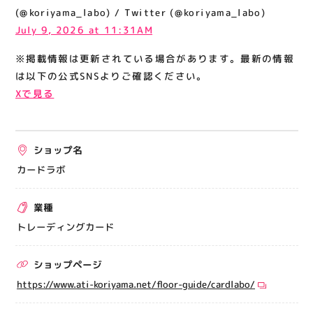
関連情報
(@koriyama_labo) / Twitter (@koriyama_labo)
July 9, 2026 at 11:31AM
お知らせ
※掲載情報は更新されている場合があります。最新の情報
お問い合わせ
は以下の公式SNSよりご確認ください。
プライバシーポリシー
Xで見る
サイトポリシー
運営会社
ショップ名
出店をご検討の方へ
カードラボ
テナント出店募集
業種
催事出店募集
トレーディングカード
アティビジョンについて
ショップページ
https://www.ati-koriyama.net/floor-guide/cardlabo/