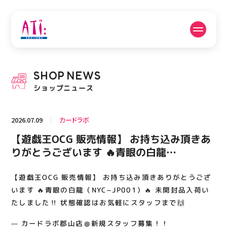
公式SNSフォローはこちら
SHOP
NEWS
PICK UP NEWS
SHOP NEWS
ショップニュース
ピックアップニュース
ショップニュース
2026.07.09
カードラボ
FLOOR GUIDE
OPENING HOURS
【遊戯王OCG 販売情報】 お持ち込み頂きあ
フロアガイド
営業時間
りがとうございます 🔥青眼の白龍
（NYC−JP001）🔥 未開封品入荷いたしまし
た‼️ 状態確認はお気軽にスタッフまで🙌
【遊戯王OCG 販売情報】 お持ち込み頂きありがとうござ
ACCESS
RECRUIT
アクセス・駐車場
スタッフ募集
います 🔥青眼の白龍（NYC−JP001）🔥 未開封品入荷い
たしました‼️ 状態確認はお気軽にスタッフまで🙌
— カードラボ郡山店＠新規スタッフ募集！！