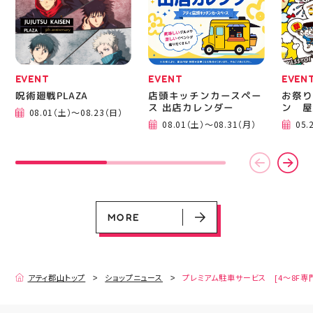
運んでください！ スポ
BBQ
ーツナビゲーター一同、
祭りB
店頭でお待ちしておりま
手ぶら
す(⁠◍⁠•⁠ᴗ⁠•⁠◍⁠)⁠ ・ #ゼビオ
み #
#アティ郡山 #福島美少
ィナー
女図鑑 #照山楓香
#夏の
#ASICS
EVENT
EVENT
EVEN
呪術廻戦PLAZA
店頭キッチンカースペー
お祭り
ス 出店カレンダー
ン 屋
08.01（土）～08.23（日）
08.01（土）～08.31（月）
05.
EVENT
EVENT
EVENT
CAMPAIGN
CAMPAIGN
呪術廻戦PLAZA
店頭キッチンカースペース 出店カ
お祭りBBQビアガーデン 屋上で好
ヨドバシカメラ 平日限定1時間駐
プレミアム駐車サービス [4～8F
レンダー
評営業中！
車サービス
専門店対象]
08.01（土）～08.23（日）
08.01（土）～08.31（月）
05.21（木）～09.27（日）
MORE
MORE
アティ郡山トップ
ショップニュース
プレミアム駐車サービス [4～8F専