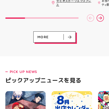
ゼビオスポーツエクスプレ
お祭
ナンバープレートやブリ
日のラジオ★は アシッ
ざいま
ス
ティ
キ看板と合わせて飾るの
クスからランニングシュ
(水)〜
がオススメです 郡山駅
ーズ 「NOVA BLAST
営業時
前 アティ郡山4F “ガレ
6」の紹介でした ・ 特
いたします 
ージファクトリー”へ遊
徴としては ☆軽量かつ
22:
びに来てね️‍️‍️‍ #福島 #郡山
反発性に優れた「FF
りBB
#郡山駅前 #雑貨屋 #ア
TURBO SQUARED」を新
お楽し
メリカン雑貨
搭載し、推進力を向上さ
ご家族
せました！
人との
MORE
☆ASICSGRIPを前足部に
お出か
追加し、グリップ力を向
屋台グ
上させました！ ☆市場
に楽し
トレンドの反発性とクッ
ビアガ
ション性を表したデザイ
思い出
ンと優れた通気性を兼ね
皆さま
備えた「エンジニアード
フ一同
ウーブンアッパー」を搭
ており
PICK UP NEWS
載しました！ ・ 長距離
アガー
をカジュアルに走りたい
屋台村
LATEST!
ピックアップニュースを見る
方や仕事履き、夏のお出
━━━
ピックアップニュース
かけで長距離歩く方向け
━━━
のクッションシューズに
はプロ
なっています 人気ラン
から
ニングシューズの最新作
━━━
になります！ ・ 気にな
━━━
る方は是非、店頭に足を
郡山 