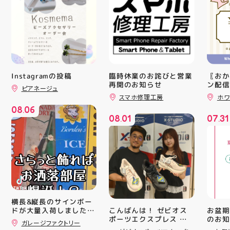
Instagramの投稿
臨時休業のお詫びと営業
〖おか
再開のお知らせ
ン配信
ピアネージュ
ッパー
スマホ修理工房
ホワ
￥11,17
08
06
￥5️⃣,
.
08
01
07
31
ーポン
.
.
ース終
験後の
です🦷
りのク
ので、
⁡ ご
してお
ニンク
キャン
横長&縦長のサインボー
#whi
こんばんは！ ゼビオス
お盆期
ドが大量入荷しました！
#歯の
ポーツエクスプレス ア
のお知らせ 
さらっと飾ればあっとい
ガレージファクトリー
ティ郡山です🦭 ・ ★本
用いた
う間にお洒落空間爆誕️‍️‍️‍