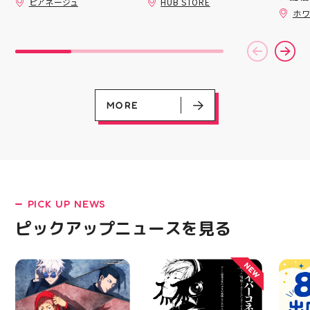
ピアネージュ
HUB STORE
だくと
ッパー
豊富なラインナップが勢
りがとうございます 8月
ホワ
加する
￥11,17
はイベント出店のため、
揃い ぷくっとしたキュ
スポー
￥5️⃣,
通常の定休日（火・水）
ートなフォルムに 思わ
ズなど
ーポン
以外にも 11日(火祝)・
ず胸キュンしちゃうデザ
ぜひご
ース終
15日は店舗をお休みさ
インばかり 集めたくな
熱い夏
験後の
せていただきます‍♀️ 🧵営
る可愛さで コレクショ
ます️
です🦷
業時間 10:00〜18:00
ンにもぴったり 数量限
ター一
りのク
🧵定休日 火・水 イベ
定での入荷となりますの
ります✧⁠◝
ので、
ント出店の日もあります
で 気になっていた方、
MORE
オ #
⁡ ご
ので、 ご来店前にカレ
まだGETできてない方は
してお
ンダーをチェックしてい
売り切れる前にぜひお早
ニンク
ただけると嬉しいです
めにチェックしてくださ
キャン
「今月また行こう！」と
いね お気に入りの1個、
#whi
思ってくださった方は
見つかりますように #プ
#歯の
ぜひ保存しておいてくだ
クキラ #たまごっち #サ
さいね 8月も、手作りを
ンリオ #シール活 #シー
楽しめるピアネージュで
ル キャラグッズ プチプ
PICK UP NEWS
皆さまをお待ちしていま
ラ雑貨 コレクション
す #ピアネージュ #郡山
HUBSTORE 数量限定 新
LATEST!
ピックアップニュースを見る
ハンドメイド #郡山ワー
商品入荷
ピックアップニュース
クショップ #郡山ミシン
教室 #ハンドメイドショ
NEW
ップ 手作り好きさんと
繋がりたい 郡山市