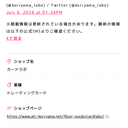
関連情報
(@koriyama_labo) / Twitter (@koriyama_labo)
July 9, 2026 at 01:24PM
お知らせ
※掲載情報は更新されている場合があります。最新の情報
お問い合わせ
は以下の公式SNSよりご確認ください。
プライバシーポリシー
Xで見る
サイトポリシー
運営会社
ショップ名
出店をご検討の方へ
カードラボ
テナント出店募集
業種
催事出店募集
トレーディングカード
アティビジョンについて
ショップページ
https://www.ati-koriyama.net/floor-guide/cardlabo/