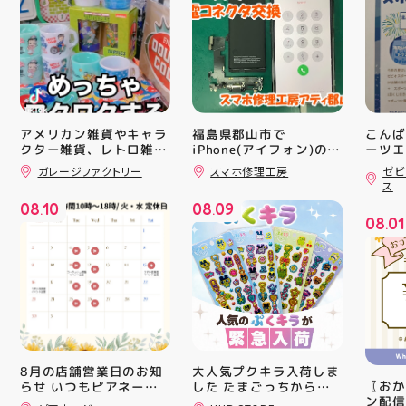
アメリカン雑貨やキャラ
福島県郡山市で
こんば
クター雑貨、レトロ雑貨
iPhone(アイフォン)の充
ーツエ
電口修理はスマホ修理工
ィ郡山
などたくさん販売してま
ガレージファクトリー
スマホ修理工房
ゼビ
房アティ郡山店なら即日
「ゼビ
す🧸 圧巻の量です 郡山
ス
駅前 アティ郡山4F “ガ
修理対応😊✨
つり」
08
10
08
09
レージファクトリー”へ
す(⁠✷⁠
.
.
08
01
遊びに来てね️‍️‍️‍ #福島 #郡
16(
.
山 #郡山駅前 #雑貨屋 #
ィ館内
アメリカン雑貨
17:
を行い
入り口
ーや瓶
対策グ
た、5
ート(
買い上
大人気プクキラ入荷しま
8月の店舗営業日のお知
ツポイ
〖おか
した たまごっちからサ
らせ いつもピアネージ
録)画
ン配信
ンリオまで 全13種類の
ュをご利用いただき あ