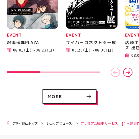
EVENT
EVENT
EVEN
呪術廻戦PLAZA
サイバーコネクトツー展
店頭キ
ス 出
08.01（土）～08.23（日）
08.29（土）～08.30（日）
08.
EVENT
EVENT
EVENT
EVENT
CAMPAIGN
CAMPAIGN
呪術廻戦PLAZA
サイバーコネクトツー展
店頭キッチンカースペース 出店カ
お祭りBBQビアガーデン 屋上で好
ヨドバシカメラ 平日限定1時間駐
プレミアム駐車サービス [4～8F
レンダー
評営業中！
車サービス
専門店対象]
08.01（土）～08.23（日）
08.29（土）～08.30（日）
08.01（土）～08.31（月）
05.21（木）～09.27（日）
MORE
MORE
アティ郡山トップ
ショップニュース
プレミアム駐車サービス [4～8F専