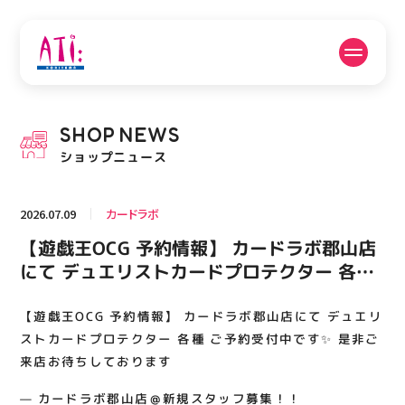
公式SNSフォローはこちら
SHOP
NEWS
PICK UP NEWS
SHOP NEWS
ショップニュース
ピックアップニュース
ショップニュース
2026.07.09
カードラボ
FLOOR GUIDE
OPENING HOURS
【遊戯王OCG 予約情報】 カードラボ郡山店
フロアガイド
営業時間
にて デュエリストカードプロテクター 各種
ご予約受付中です✨ 是非ご来店お待ちしてお
ります
【遊戯王OCG 予約情報】 カードラボ郡山店にて デュエリ
ACCESS
RECRUIT
アクセス・駐車場
スタッフ募集
ストカードプロテクター 各種 ご予約受付中です✨ 是非ご
来店お待ちしております
— カードラボ郡山店＠新規スタッフ募集！！