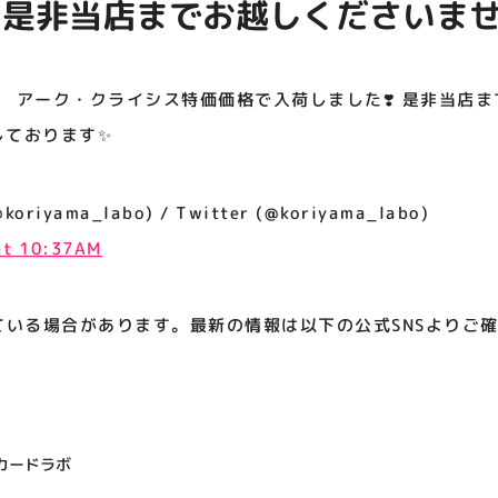
️ 是非当店までお越しくださいませ
アティビジョンについて
しております✨️
】 アーク・クライシス特価価格で入荷しました❣️ 是非当店ま
ております✨️
iyama_labo) / Twitter (@koriyama_labo)
at 10:37AM
ている場合があります。最新の情報は以下の公式SNSよりご
カードラボ