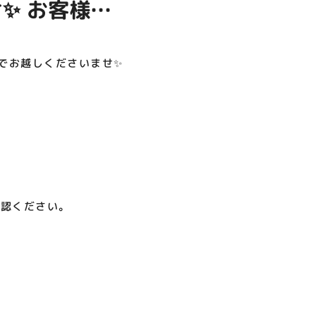
✨️ お客様の
呪術廻戦PLAZA
店頭キッチンカースペース 出店
お祭りBBQビアガーデン 屋上
ヨドバシカメラ 平日限定1時
プレミアム駐車サービス [4～
カレンダー
で好評営業中！
間駐車サービス
8F専門店対象]
08.01（土）～08.23（日）
08.01（土）～08.31（月）
05.21（木）～09.27（日）
でお越しくださいませ✨️
MORE
確認ください。