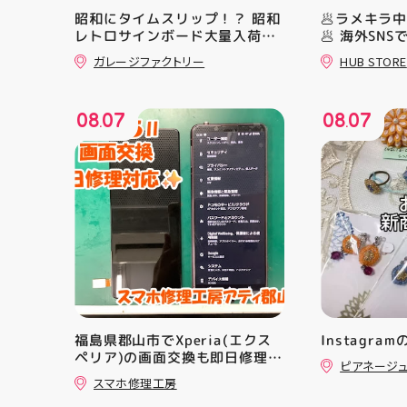
昭和にタイムスリップ！？ 昭和
🥟ラメキラ
レトロサインボード大量入荷し
🥟 海外SN
ました！ 今回はお菓子系をまと
ラ中華まん
ガレージファクトリー
HUB STORE
めてみました お部屋に飾ればバ
場！ キラキ
ッチグー 郡山駅前 アティ郡山
とにかくかわ
4F “ガレージファクトリー”へ遊
クセになる 
08
07
08
07
びに来てね️‍️‍️‍ #福島 #郡山 #郡山
らない…！ 
.
.
駅前 #雑貨屋 #昭和レトロ
っていて ど
開けてからの
ラ中華まん 
まんグッズ 
にゅむにゅ 
HUBSTORE
福島県郡山市でXperia(エクス
Instagra
ペリア)の画面交換も即日修理対
ピアネージ
応😊💪
スマホ修理工房