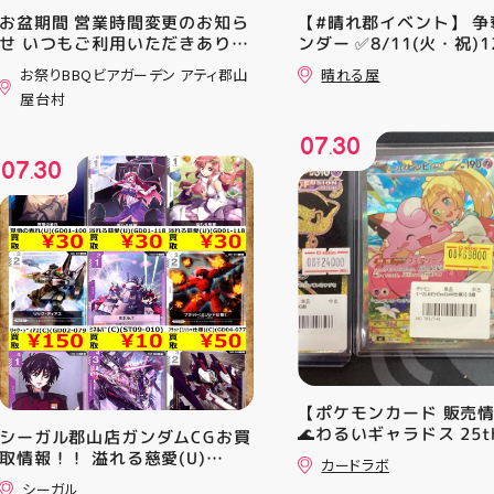
お盆期間 営業時間変更のお知ら
【#晴れ郡イベント】 争
せ いつもご利用いただきありが
ンダー ✅8/11(火・祝)12
とうございます！ 8月12日
⚔️イベント構成⚔️ スイ
お祭りBBQビアガーデン アティ郡山
晴れる屋
(水)〜8月16日(日) は、 営業時
+決勝ラウンド 🏆賞品一
屋台村
間を変更して営業いたします
優勝：■日本画■《シェ
11:00〜22:00 お昼からゆっく
レッドの勅令》シルバー
07
30
りBBQやビアガーデンをお楽し
ール・Foil×1枚 2-4位：
.
07
30
みいただけます ご家族とのお食
2,000pt 5-8位：1,000
.
事やご友人との集まり、夏休み
加お待ちしております！
のお出かけにもぴったり！ 屋台
グルメとBBQを一緒に楽しめる
「お祭りBBQビアガーデン」
で、夏の思い出を作りません
か？ 皆さまのご来店をスタッフ
一同、心よりお待ちしておりま
す お祭りBBQビアガーデン ア
ティ郡山屋台村
━━━━━━━━━━━━━━
━ ご予約・詳細はプロフィール
【ポケモンカード 販売
のリンクから
🌊わるいギャラドス 25th
シーガル郡山店ガンダムCGお買
━━━━━━━━━━━━━━
ーリエのピッピex 🔮ミ
取情報！！ 溢れる慈愛(U)
━ #アティ郡山 #郡山 #郡山グ
カードラボ
vmax UR 入荷いたしま
(GD01-118) ￥30 覚悟の表れ
ルメ #郡山BBQ #ビアガーデン
シーガル