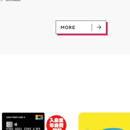
是非ご来店お待ちしてお
(U)(GD01-100) ￥30 ﾌﾗｯﾄ(ﾐﾘ
#お祭りBBQ #屋台グルメ #手
♪
ｼｬ仕様)(C)(GD04-077) ￥50
ぶらBBQ #お盆 #夏休み #郡山
ランチ #郡山ディナー #家族で
おでかけ #夏の思い出 #BBQ
MORE