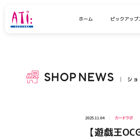
ピックアップ
ホーム
PICK UP NEWS
SHO
ピックアップニュース
ショッ
SHOP
NEWS
ショ
OPENING HOURS
AC
アクセ
営業時間
関連情報
2025.11.04
カードラボ
お知らせ
【遊戯王OC
お問い合わせ