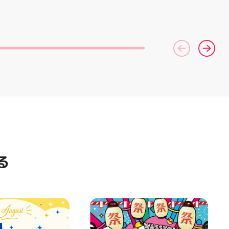
コース終了した方、初回体験後
ポーツナビゲーター一同、店頭
の再来店におすすめです🦷 ⁡ ⁡ お
でお待ちしております
一人様1回限りのクーポンにな
(⁠◍⁠•⁠ᴗ⁠•⁠◍⁠)⁠ ・ #ゼビオ #アティ
りますので、是非お試し下さい ⁡
郡山 #福島美少女図鑑 #照山楓
ご予約、ご来店お待ちしており
香 #ASICS
ます️ #ホワイトニンク #ホワイ
トニングキャンペーン
#whitening #歯が白い #歯の
黄ばみ
る