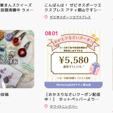
中華まんスクイーズ
こんばんは！ ゼビオスポーツエ
Sで話題沸騰中 ラメキ
クスプレス アティ郡山です🦭
スクイーズが新登
・ ★本日のラジオ★は アシッ
ゼビオスポーツエクスプレス
ラグリッター素材が
クスからランニングシューズ
いい♪ むにゅっと
「NOVA BLAST 6」の紹介でし
やみつき触感がたま
た ・ 特徴としては ☆軽量かつ
08
01
せいろ型ケースに入
反発性に優れた「FF TURBO
.
の色の子が出るかは
SQUARED」を新搭載し、推進力
お楽しみ #ラメキ
を向上させました！
#スクイーズ #中華
☆ASICSGRIPを前足部に追加
#海外トレンド #む
し、グリップ力を向上させまし
シル活 新商品入荷
た！ ☆市場トレンドの反発性と
クッション性を表したデザイン
と優れた通気性を兼ね備えた
「エンジニアードウーブンアッ
パー」を搭載しました！ ・ 長
距離をカジュアルに走りたい方
や仕事履き、夏のお出かけで長
距離歩く方向けのクッションシ
mの投稿
〖おかえりなさいクーポン配信
ューズになっています 人気ラン
中！〗 ⁡ ホットペッパーより通
ニングシューズの最新作になり
ュ
常￥11,170······▸ ￥5️⃣,5️⃣8️⃣0️⃣
ます！ ・ 気になる方は是非、
ホワイトニングバー
のお得なクーポン配信中です★ ⁡
店頭に足を運んでください！ ス