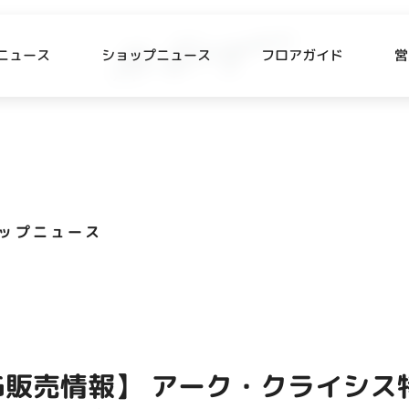
ニュース
ショップニュース
フロアガイド
営
L
P NEWS
FLOOR GUIDE
プニュース
フロアガイド
ップニュース
CESS
RECRUIT
ス・駐車場
スタッフ募集
出店をご検討の方へ
テナント出店募集
G販売情報】 アーク・クライシス
催事出店募集