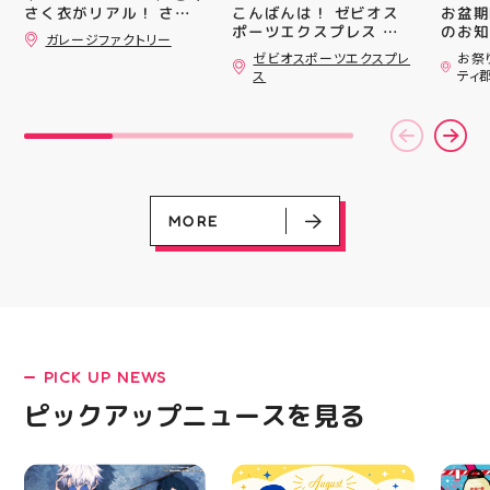
#whi
こんばんは！ ゼビオス
お盆期
さく衣がリアル！ さく
#歯の
ポーツエクスプレス ア
のお知らせ 
さくミルクスクイーズ入
ガレージファクトリー
ティ郡山です🦭 ・ ★本
用いた
荷！ クセになる感触で
ゼビオスポーツエクスプレ
お祭
すよ 他にもスクイーズ
日のラジオ★は アシッ
ざいま
ス
ティ
大量入荷予定です お楽
クスからランニングシュ
(水)〜
しみにーっ️‍️‍️‍ #スクイーズ
ーズ 「NOVA BLAST
営業時
#アティ郡山 #福島県 #
6」の紹介でした ・ 特
いたします 
郡山駅前 #郡山市
徴としては ☆軽量かつ
22:
反発性に優れた「FF
りBB
TURBO SQUARED」を新
お楽し
搭載し、推進力を向上さ
ご家族
せました！
人との
MORE
☆ASICSGRIPを前足部に
お出か
追加し、グリップ力を向
屋台グ
上させました！ ☆市場
に楽し
トレンドの反発性とクッ
ビアガ
ション性を表したデザイ
思い出
ンと優れた通気性を兼ね
皆さま
備えた「エンジニアード
フ一同
ウーブンアッパー」を搭
ており
PICK UP NEWS
LATEST!
載しました！ ・ 長距離
アガー
をカジュアルに走りたい
屋台村
ピックアップニュース
ピックアップニュースを見る
方や仕事履き、夏のお出
━━━
かけで長距離歩く方向け
━━━
のクッションシューズに
はプロ
なっています 人気ラン
から