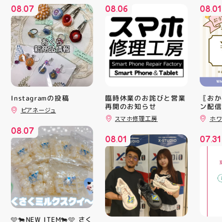
08
07
08
06
08
01
.
.
.
Instagramの投稿
臨時休業のお詫びと営業
〖おか
再開のお知らせ
ン配信
ピアネージュ
ッパー
スマホ修理工房
ホワ
￥11,17
08
07
￥5️⃣,
.
08
01
07
31
ーポン
.
.
ース終
験後の
です🦷
りのク
ので、
⁡ ご
してお
ニンク
キャン
🩵🐄NEW ITEM🐄🩵 さく