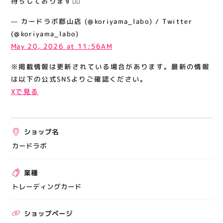
待ちしております🙇‍♂️
関連情報
— カードラボ郡山店 (@koriyama_labo) / Twitter
お知らせ
(@koriyama_labo)
お問い合わせ
May 20, 2026 at 11:56AM
プライバシーポリシー
※掲載情報は更新されている場合があります。最新の情報
サイトポリシー
は以下の公式SNSよりご確認ください。
Xで見る
運営会社
出店をご検討の方へ
ショップ名
テナント出店募集
カードラボ
催事出店募集
業種
アティビジョンについて
トレーディングカード
ショップページ