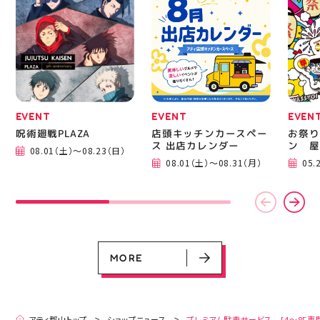
ニングシューズの最新作
━━━
になります！ ・ 気にな
━━━
る方は是非、店頭に足を
郡山 
運んでください！ スポ
BBQ
ーツナビゲーター一同、
祭りB
店頭でお待ちしておりま
手ぶら
す(⁠◍⁠•⁠ᴗ⁠•⁠◍⁠)⁠ ・ #ゼビオ
み #
#アティ郡山 #福島美少
ィナー
女図鑑 #照山楓香
#夏の
#ASICS
EVENT
EVENT
EVEN
呪術廻戦PLAZA
店頭キッチンカースペー
お祭り
ス 出店カレンダー
ン 屋
08.01（土）～08.23（日）
EVENT
EVENT
EVENT
CAMPAIGN
CAMPAIGN
08.01（土）～08.31（月）
05.
呪術廻戦PLAZA
店頭キッチンカースペース 出店カ
お祭りBBQビアガーデン 屋上で好
ヨドバシカメラ 平日限定1時間駐
プレミアム駐車サービス [4～8F
レンダー
評営業中！
車サービス
専門店対象]
08.01（土）～08.23（日）
08.01（土）～08.31（月）
05.21（木）～09.27（日）
MORE
MORE
アティ郡山トップ
ショップニュース
プレミアム駐車サービス [4～8F専