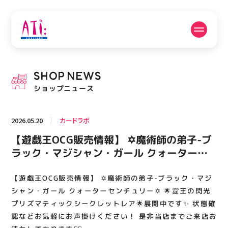
公式SNSフォローはこちら
SHOP
NEWS
PICK UP NEWS
SHOP NEWS
ショップニュース
ピックアップニュース
ショップニュース
2026.05.20
カードラボ
FLOOR GUIDE
OPENING HOURS
【遊戯王OCG販売情報】 ✡️魔術師の弟子-ブ
フロアガイド
営業時間
ラック・マジシャン・ガール クォーターセ
ンチュリー✡️ 🌟霆王の閃光 プリズマティッ
クシークレットレア🌟展開中です✨️ 状態確認
【遊戯王OCG販売情報】 ✡️魔術師の弟子-ブラック・マジ
ACCESS
RECRUIT
アクセス・駐車場
スタッフ募集
などお気軽にお声掛けください！ 是非当店
シャン・ガール クォーターセンチュリー✡️ 🌟霆王の閃光
までご来店お待ちしております🙇‍♂️
プリズマティックシークレットレア🌟展開中です✨️ 状態確
認などお気軽にお声掛けください！ 是非当店までご来店お